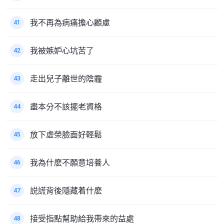
我不再為病痛擔心顧慮
41
我被嫉妒心坑苦了
42
走出兒子離世的陰霾
43
盡本分不該擺老資格
44
放下虚榮臉面好輕鬆
45
我為什麽不願意培養人
46
説謊背後隱藏着什麽
47
接受指點幫助給我帶來的益處
48