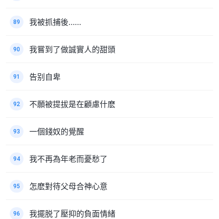
我被抓捕後……
89
我嘗到了做誠實人的甜頭
90
告别自卑
91
不願被提拔是在顧慮什麽
92
一個錢奴的覺醒
93
我不再為年老而憂愁了
94
怎麽對待父母合神心意
95
我擺脱了壓抑的負面情緒
96