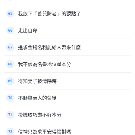
我放下「養兒防老」的觀點了
65
走出自卑
66
追求金錢名利能給人帶來什麽
67
我不該為名譽地位盡本分
68
得知妻子被清除時
69
不願舉薦人的背後
70
投機取巧盡不好本分
71
信神只為求平安得福對嗎
72