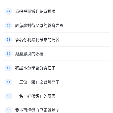
為得福而撇弃花費對嗎
49
該怎麽對待父母的養育之恩
50
争名奪利給我帶來的痛苦
51
經歷撤换的收穫
52
我盡本分學會負責任了
53
「三位一體」之謎解開了
54
一名「好帶領」的反思
55
我不再埋怨自己素質差了
56