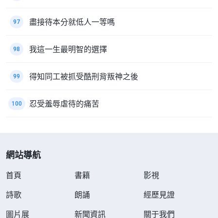
盡接待本分就低人一等嗎
97
我這一生最明智的選擇
98
得知同工被抓受酷刑背叛神之後
99
忍受羞辱虐待的痛苦
100
網站導航
首頁
書籍
影視
詩歌
朗誦
經歷見證
圖片展
新聞資訊
關于我們