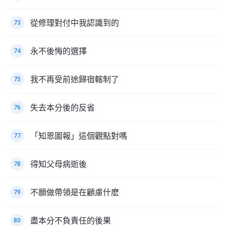
從修理對付中我認識到的
73
永不後悔的選擇
74
我不再受前途歸宿轄制了
75
失去本分後的反省
76
「知恩圖報」這個觀點對嗎
77
得知父母病逝後
78
不願做帶領是在顧慮什麽
79
盡本分不負責任的後果
80