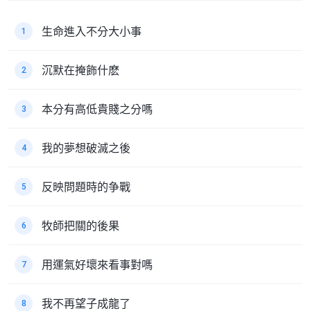
生命進入不分大小事
1
沉默在掩飾什麽
2
本分有高低貴賤之分嗎
3
我的夢想破滅之後
4
反映問題時的争戰
5
牧師把關的後果
6
用運氣好壞來看事對嗎
7
我不再望子成龍了
8