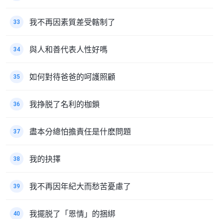
我不再因素質差受轄制了
33
與人和善代表人性好嗎
34
如何對待爸爸的呵護照顧
35
我挣脱了名利的枷鎖
36
盡本分總怕擔責任是什麽問題
37
我的抉擇
38
我不再因年紀大而愁苦憂慮了
39
我擺脱了「恩情」的捆綁
40