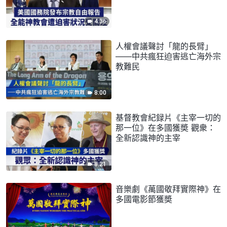
4:36
人權會議聲討「龍的長臂」
——中共瘋狂迫害逃亡海外宗
教難民
8:00
基督教會紀録片《主宰一切的
那一位》在多國獲奬 觀衆：
全新認識神的主宰
8:21
音樂劇《萬國敬拜實際神》在
多國電影節獲奬