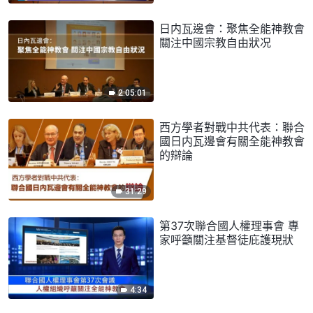
日内瓦邊會：聚焦全能神教會
關注中國宗教自由狀况
2:05:01
西方學者對戰中共代表：聯合
國日内瓦邊會有關全能神教會
的辯論
31:29
第37次聯合國人權理事會 專
家呼籲關注基督徒庇護現狀
4:34