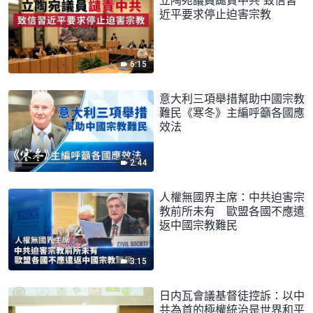
近平要求停止迫害宗教
6:15
意大利三項舉措幫助中國宗教
難民《寒冬》主編呼籲各國應
效法
2:44
人權無國界主席：中共迫害宗
教前所未有 歐盟各國不應遣
返中國宗教難民
3:15
日内瓦會議基督徒控訴：以中
共為首的極權統治是世界和平