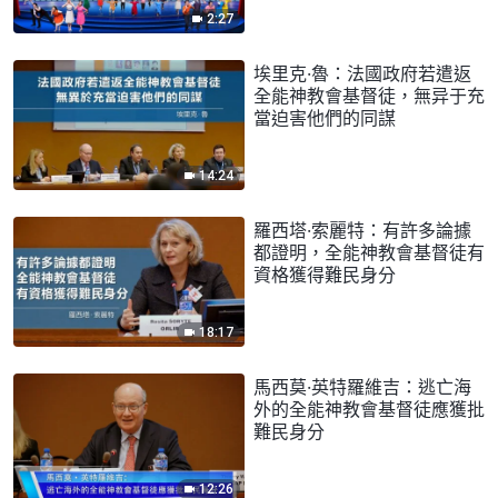
2:27
埃里克·魯：法國政府若遣返
全能神教會基督徒，無异于充
當迫害他們的同謀
14:24
羅西塔·索麗特：有許多論據
都證明，全能神教會基督徒有
資格獲得難民身分
18:17
馬西莫·英特羅維吉：逃亡海
外的全能神教會基督徒應獲批
難民身分
12:26