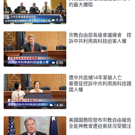
的最大攔阻
9:49
宗教自由部長級會議邊會 控
訴中共利用高科技迫害人權
8:06
遭中共追捕14年家破人亡
基督徒控訴中共利用高科技踐
踏人權
14:40
美國國務院發布宗教自由報告
全能神教會遭迫害狀况受關注