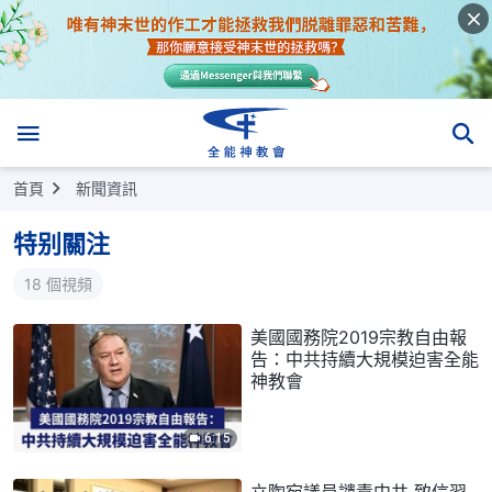
首頁
新聞資訊
特别關注
18 個視頻
美國國務院2019宗教自由報
告：中共持續大規模迫害全能
神教會
6:15
立陶宛議員譴責中共 致信習