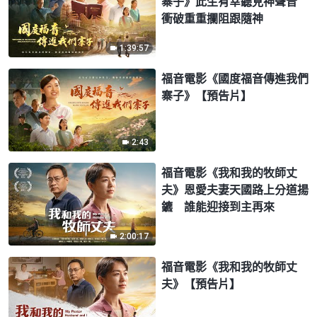
寨子》此生有幸聽見神聲音
衝破重重攔阻跟隨神
1:39:57
福音電影《國度福音傳進我們
寨子》【預告片】
2:43
福音電影《我和我的牧師丈
夫》恩愛夫妻天國路上分道揚
鑣 誰能迎接到主再來
2:00:17
福音電影《我和我的牧師丈
夫》【預告片】