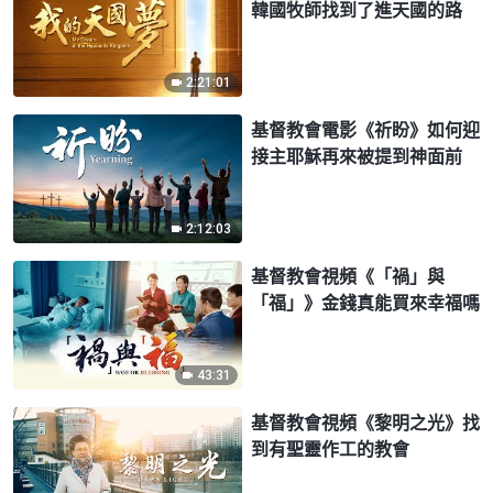
韓國牧師找到了進天國的路
2:21:01
基督教會電影《祈盼》如何迎
接主耶穌再來被提到神面前
2:12:03
基督教會視頻《「禍」與
「福」》金錢真能買來幸福嗎
43:31
基督教會視頻《黎明之光》找
到有聖靈作工的教會