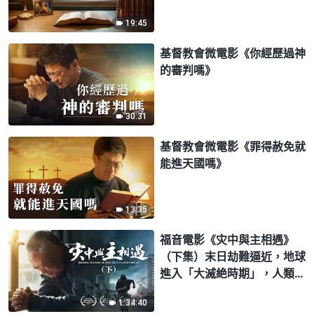
19:45
基督教會微電影《你經歷過神
的審判嗎》
30:31
基督教會微電影《罪得赦免就
能進天國嗎》
13:35
福音電影《灾中與主相遇》
（下集）末日劫難逼近，地球
進入「大滅絶時期」，人類進
入倒計時，你準備好逃生了
1:34:40
嗎？