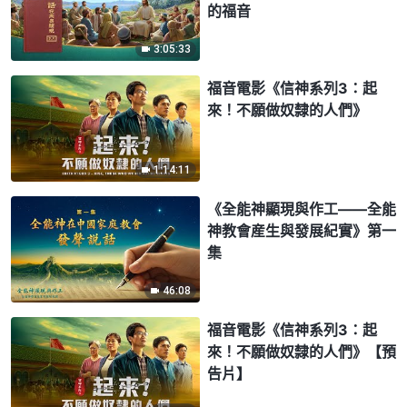
的福音
3:05:33
福音電影《信神系列3：起
來！不願做奴隸的人們》
1:14:11
《全能神顯現與作工——全能
神教會産生與發展紀實》第一
集
46:08
福音電影《信神系列3：起
來！不願做奴隸的人們》【預
告片】