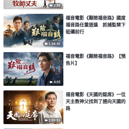
3:35
福音電影《艱險福音路》國度
福音路任重道遠 抓捕監禁下
砥礪前行
1:56:43
福音電影《艱險福音路》【預
告片】
4:05
福音電影《天國的筵席》一位
天主教神父找到了通向天國的
路
2:09:53