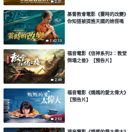
2:31
基督教會電影《霎時的改變》
你知道被提進天國的途徑嗎
1:42:13
福音電影《信神系列2：教堂
倒塌之後》【預告片】
2:49
福音電影《媽媽的愛太偉大》
【預告片】
2:52
福音電影《媽媽的愛太偉大》