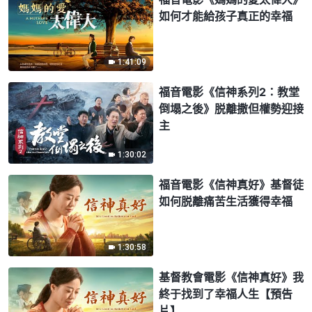
如何才能給孩子真正的幸福
1:41:09
福音電影《信神系列2：教堂
倒塌之後》脱離撒但權勢迎接
主
1:30:02
福音電影《信神真好》基督徒
如何脱離痛苦生活獲得幸福
1:30:58
基督教會電影《信神真好》我
終于找到了幸福人生【預告
片】