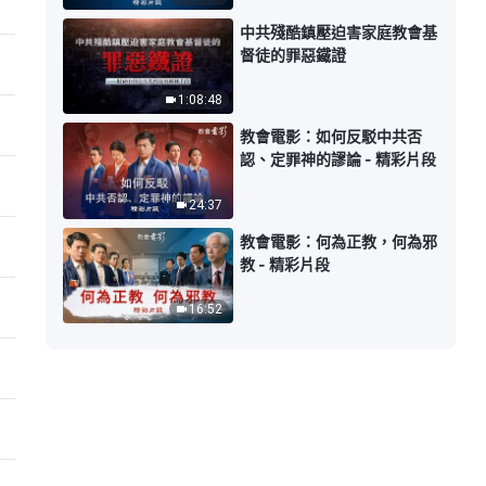
中共殘酷鎮壓迫害家庭教會基
督徒的罪惡鐵證
1:08:48
教會電影：如何反駁中共否
認、定罪神的謬論 - 精彩片段
24:37
教會電影：何為正教，何為邪
教 - 精彩片段
16:52