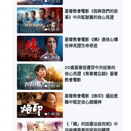
1:12:53
基督教會電影《我與我們的故
事》中共監獄裏的信心見證
1:58:41
基督教會電影《煉》憑信心禱
告神見證生命奇迹
1:50:52
20歲基督徒遭受中共迫害的
信心見證《青春備忘録》基督
教會電影
2:20:49
基督教會電影《烙印》逼迫患
難中堅定信心跟隨神
1:46:36
《「襠」的話還没説完呢》中
共破壞基督徒家庭的鐵證