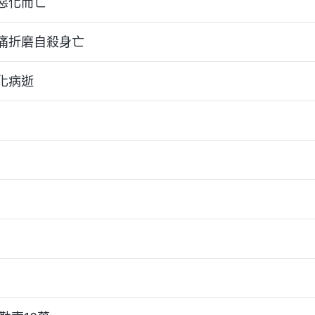
惡化而亡
痛折磨自殺身亡
化病逝