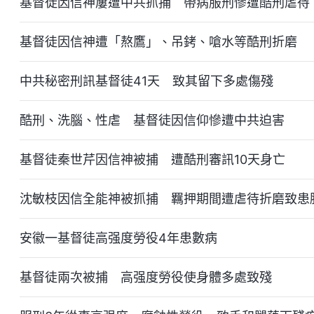
基督徒因信神屢遭中共抓捕 帶病服刑慘遭酷刑虐待
基督徒因信神遭「熬鷹」、吊銬、嗆水等酷刑折磨
中共秘密刑訊基督徒41天 致其留下多處傷殘
酷刑、洗腦、性虐 基督徒因信仰慘遭中共迫害
基督徒秦世芹因信神被捕 遭酷刑審訊10天身亡
沈敏枝因信全能神被抓捕 羈押期間遭虐待折磨致患
安徽一基督徒高强度勞役4年患數病
基督徒兩次被捕 高强度勞役使身體多處致殘