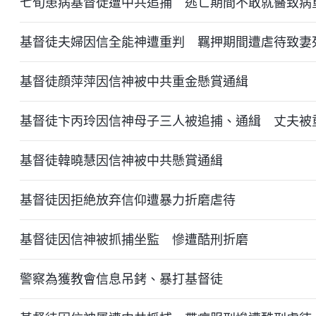
七旬患病基督徒遭中共追捕 逃亡期間不敢就醫致病
基督徒夫婦因信全能神遭重判 羈押期間遭虐待致妻
基督徒顔萍萍因信神被中共重金懸賞通緝
基督徒卞丙玲因信神母子三人被追捕、通緝 丈夫被
基督徒韓曉慧因信神被中共懸賞通緝
基督徒因拒絶放弃信仰遭暴力折磨虐待
基督徒因信神被抓捕坐監 慘遭酷刑折磨
警察為獲教會信息吊銬、暴打基督徒