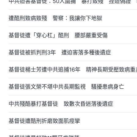
中共迫害基督徒：50人圍捕 暴打致殘 捏造偽證 
遭酷刑致病致殘 警察：我讓你下地獄
基督徒遭「穿心杠」酷刑 腰部嚴重受傷
基督徒被抓判刑3年 遭迫害落多種後遺症
基督徒楊士芳遭中共追捕16年 精神長期受壓致病重
基督徒張文榮不堪中共長期監視 騷擾患病身亡
中共殘酷暴打基督徒 致數次昏迷落後遺症
基督徒遭酷刑折磨致面肌痙攣