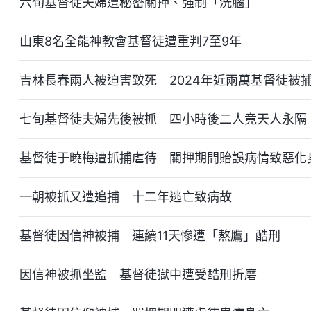
六旬基督徒夫婦遭秘密關押、强制「洗腦」
山東8名全能神教會基督徒遭重判7至9年
吉林長春兩人被迫害致死 2024年近兩萬基督徒被
七旬基督徒夫婦先後被抓 四小時後二人竟天人永隔
基督徒于曉梅遭抓捕虐待 關押期間貽誤病情致惡化
一朝被抓又遭追捕 十二年逃亡致病故
基督徒因信神被捕 連續11天慘遭「熬鷹」酷刑
因信神被抓坐監 基督徒獄中遭受酷刑折磨