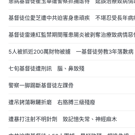
患病基督徒崔玉華遭警察抓捕虐待 延誤治療致病情
基督徒位愛芝遭中共迫害身患頑疾 不堪忍受長年病
基督徒雷連紅監禁期間罹患腸炎被剥奪治療致病情惡
5人被抓近200萬財物被擄 一基督徒勞教3年落數病
七旬基督徒遭刑訊 腦、鼻致殘
警察一脚踢斷基督徒左踝骨
遭吊銬蕩鞦韆折磨 右胳膊三級殘廢
遭暴打注射不明針劑 致記憶失常、神經麻木