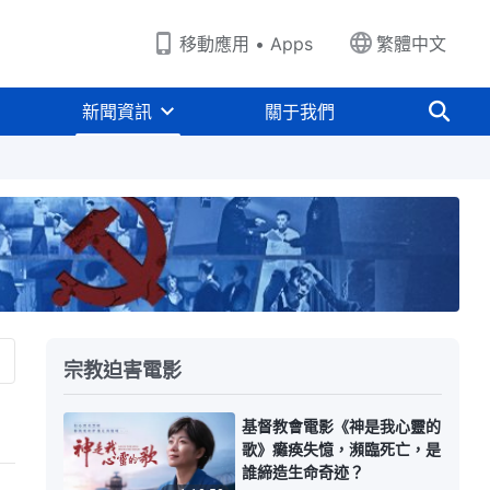
移動應用 • Apps
繁體中文
新聞資訊
關于我們
宗教迫害電影
基督教會電影《神是我心靈的
歌》癱痪失憶，瀕臨死亡，是
誰締造生命奇迹？