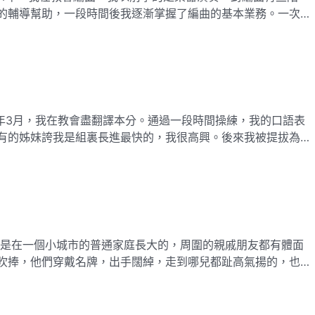
的輔導幫助，一段時間後我逐漸掌握了編曲的基本業務。一次編
溝通確定了思路，我把曲子作出來後，組長和楊林都説我作得不
「好長時間都没有聽到這麽好的歌了。」當時我心裏特别高興，
有的姊妹誇我是組裏長進最快的，我很高興。後來我被提拔為組
有什麽方法或者收穫我都會和大家交流。一段時間後，我發現新
在口語表達上進步非常快，還能發現翻譯工作中存在的問題并提
吹捧，他們穿戴名牌，出手闊綽，走到哪兒都趾高氣揚的，也瞧
母經常對我説：「你以後要想過上好日子就得好好學習，將來找
的工作别人才高看你，要不好好學習，以後就只能出苦力，没人