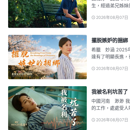
生，經過弟兄姊妹
曲前楊林弟兄跟我
2026年08月07日
錯，組長還感嘆：
心想：「…
擺脱嫉妒的捆綁
希臘 妙涵 2025年3月，我在教會盡翻譯本分。通過一段時間操練，我的口語表
達有了明顯長進，
長，平時學習語言
2026年08月07日
來的蘇語姊妹不僅
出解决…
我被名利坑苦了
中國河南 渺渺 我是在一個小城市的普通家庭長大的，周圍的親戚朋友都有體面
的工作，處處受人
不起我家。從小父
2026年08月07日
一份工資高又體面
看得起。」…