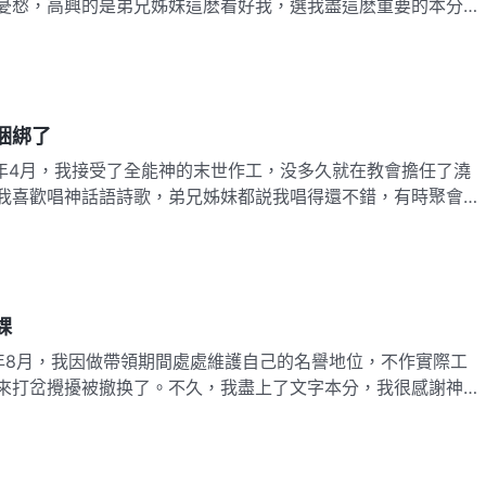
憂愁，高興的是弟兄姊妹這麽看好我，選我盡這麽重要的本分，
談，做負責人得經常去各小組聚會交通解决問題，要是弟兄姊妹
及時解决，他們會不會説我太差勁、没有真理實際啊？那可太丢
捆綁了
我喜歡唱神話語詩歌，弟兄姊妹都説我唱得還不錯，有時聚會交
，弟兄姊妹也説我交通得挺好，領受比較純正，有時弟兄姊妹還
我就覺得自己的素質還不錯。一段時間後，我發現教會帶領小琳
課
來打岔攪擾被撤换了。不久，我盡上了文字本分，我很感謝神給
好好悔改。之後我用心學習文字本分方面的原則，遇到難處依靠
决，一段時間後我負責的文字工作果效有了明顯提升。聽到弟兄