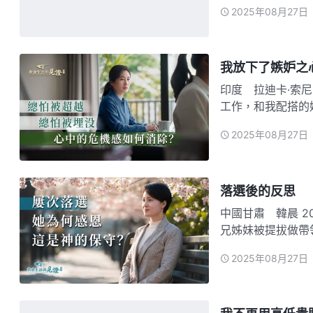
2025年08月27日
突然想到神的話：
樣，否則就…
我放下了嫉妒之
印度 拉迪卡·索尼（Radhika Soni
工作，和我配搭的
很大，一時不知道
2025年08月27日
到了一些路途，知
落選後的反思
中國甘肅 韓晨 2019年，我在文字組篩選生命經歷見證文章。那時看到身邊的弟
兄姊妹被提拔做帶
的素質、工作能力
2025年08月27日
文章，每次選負責
為…