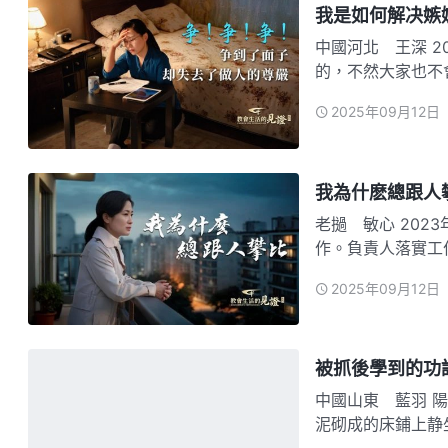
我是如何解决嫉
中國河北 王深 
的，不然大家也不
雅姊妹的三維技術
2025年09月12日
着肖雅問問題，雖
技術，對三…
我為什麽總跟人
老撾 敏心 2023年6月份，我被選為小區决策組成員，和唐静一起負責澆灌工
作。負責人落實工
就覺得負責人比較
2025年09月12日
分也很有勁。20
落實…
被抓後學到的功
中國山東 藍羽 陽光透過鐵窗照射在冰冷的監室裏，一群穿着囚服的女犯人在水
泥砌成的床鋪上静
有神的心意。她回