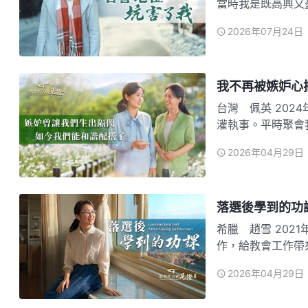
當時我是既高興又
憂愁的是我不善言
2026年07月24日
提出的問題我不能
人了！…
我不再被嫉妒心
台灣 佩英 2024年4月，我接受了全能神的末世作工，没多久就在教會擔任了澆
灌執事。平時聚會
通對神話語的領受
2026年04月29日
會問我一些問題，
姊妹對…
落選後學到的功
希臘 趙雪 2021年8月，我因做帶領期間處處維護自己的名譽地位，不作實際工
作，給教會工作帶
我這個機會，願意
2026年04月29日
神實際地付代價解
姊妹説…