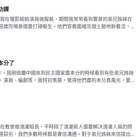
功課
搭建完場景還要打掃衛生，他們穿着圍裙灰頭土臉地幹着活，看
我心想：「我可不盡這個本分，又累又髒還會被人小瞧。」可没
説置景的姊妹去盡别的本分了，問我願不願意置景，我一聽立馬
本分了
、演員、編劇等，我特别羡慕，覺得他們盡的本分真風光，要是
樣盡上重要的本分，能被弟兄姊妹高看該多好啊！後來電影組的
，我特别高興，心想：「這下終于有露臉的機會了，等電影拍完
境惡劣，我們多數時候都是書信溝通。對于弟兄姊妹來信提出的