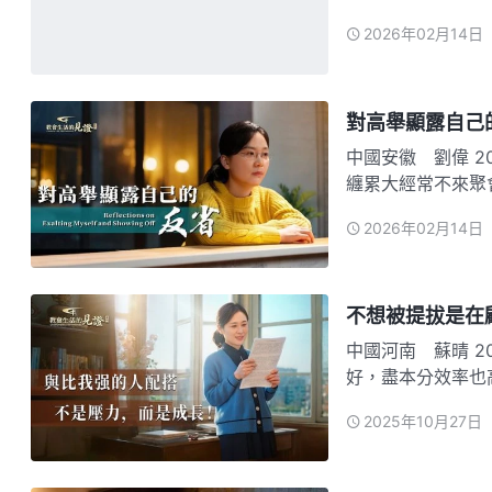
問題，我會找相關
2026年02月14日
路途和方向。有時
組長。無形…
對高舉顯露自己
中國安徽 劉偉 2012年，我盡上了澆灌本分。當時我負責的教會有的新人因家庭
纏累大經常不來聚
意傳福音。面對這
2026年02月14日
禱告依靠神針對新
通，一…
不想被提拔是在
中國河南 蘇晴 2020年，我在神家文字組盡本分。配搭的弟兄姊妹多數素質比較
好，盡本分效率也
不在一個檔次上，
2025年10月27日
難受，活在消極被
没果效…