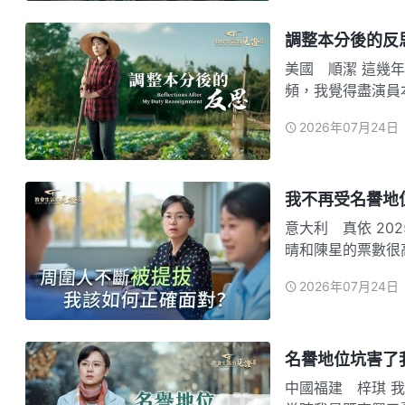
調整本分後的反
美國 順潔 這幾年我在教會一直盡演員本分，經常參與拍攝電影和經歷見證視
頻，我覺得盡演員
月，教會暫時不拍
2026年07月24日
心想：「我没有别
中心工作，…
我不再受名譽地
意大利 真依 2025年2月初，教會舉行一年一度的帶領工人選舉。看到林芳、文
晴和陳星的票數很
評價都挺好。又看
2026年07月24日
落，看來我在大家
芳被選為…
名譽地位坑害了
中國福建 梓琪 我在教會一直盡美工本分，2020年4月中旬，我被選為負責人。