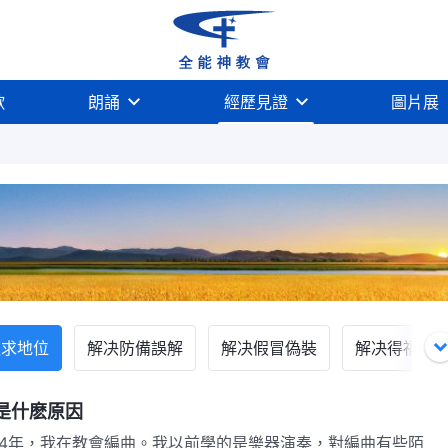
歌
朗誦
經歷見證
圖片展
追求地位
解决防備誤解
解决假冒偽裝
解决得福存
是什麽原因