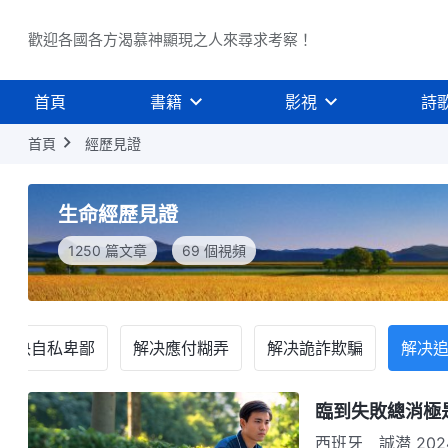
歡迎各國各方渴慕神顯現之人來尋求考察！
首頁
書籍
影視
詩
首頁
經歷見證
生命經歷見證
1250 篇文章
69 個視頻
解决自私卑鄙
解决應付糊弄
解决詭詐欺騙
解决
臨到失敗總消極
西班牙 誠潜 2024年，我在教會編曲。我以前學的是樂器演奏，對編曲有些陌