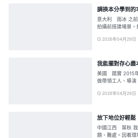
調换本分學到的
意大利 雨冰 之前我在電影組給演員做服裝，期間我常常看到置景的弟兄姊妹在
拍攝前搭建場景，
起來就像打雜的，
2026年04月29日
想到一天帶領對我
急了，這出…
我能擺對存心盡
美國 踏實 2015年，我剛逃離中國來到民主國家盡本分的時候看到有些弟兄姊妹
做帶領工人、導演
哪天我能像他們一
2026年04月29日
統籌找我去拍電影
上傳到…
放下地位好輕鬆
中國江西 葉秋 我在教會做澆灌組長，平時除了澆灌新人還要解决澆灌人員的問
題、難處。因着環