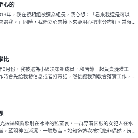
妒心的
2019年，我在視頻組被選為組長，我心想：「看來我還是可以
會選我。」同時，我暗立心志接下來要用心把本分盡好。當時肖
比較突出，大家技術上遇到什麽問題都會找她，看到大家經常圍
然我心裏有點不是滋味，但也能正確對待，畢竟我擅長的是二維
攀比
作時會先給我發信息或者打電話，然後讓我到教會落實工作，我
重視我，可能在負責人眼裏我是值得培養的人，我很高興，盡本
24年4月份新來了一個負責人，我發現這個負責人注重培養唐静，
課
坐，藍羽神色消沉、一臉愁苦。她知道這次被抓絶非偶然，肯定
想被抓前的那段時間總跟配搭的姊妹小真攀比、争名奪利，藍羽