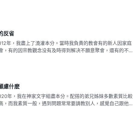
的神話語和原則給他們解答，多數弟兄姊妹回覆説看完能有一些
帶領給澆灌人員寫信也會説遇到什麽問題和難處可以寫信問澆灌
的反省
會，有的因宗教觀念没有及時得到解决不願意聚會，還有的不願
麽多的問題剛開始我也不知道該怎麽解决，心裏很軟弱。後來我
人的問題找相關的神話語，通過打比方、舉例子等方式跟他們交
顧慮什麽
高，而我素質一般，遇到問題常常要請教别人，感覺自己跟他們
很明顯就是最差的。那段時間我總覺得自己低人一等，心裏憋屈
動的情形中，甚至想離開那裏。因我的情形一直没有扭轉盡本分