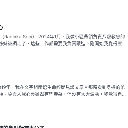
「今天要求你們能和諧地配搭就像耶和華要求以色列民事奉他一
心
） 2024年1月，我做小區帶領負責八處教會的
姊妹被調走了，這些工作都需要我負責跟進。剛開始我覺得壓力
怎麽跟進這麽多工作，上層帶領耐心給我交通原則，漸漸地我找
道了怎麽落實安排各項工作。後來教會各項工作都順利…
領、負責人我心裏雖然有些羡慕，但没有太大波動，我覺得自己
都一般，就適合作單項工作。可是幾年過去了我依然在組裏篩選
人我都没被選上，頂多被選為組長。2023年4月，筱筱姊妹被選