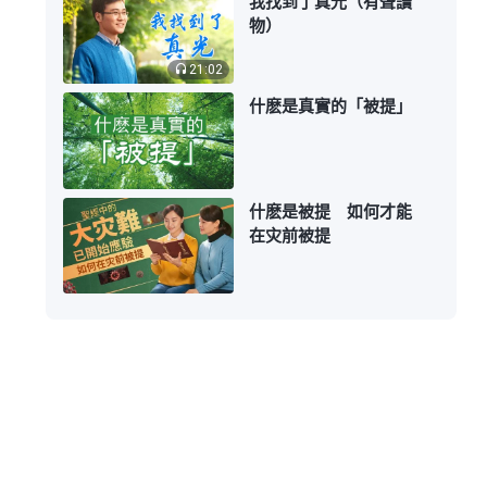
我找到了真光（有聲讀
物）
21:02
什麽是真實的「被提」
什麽是被提 如何才能
在灾前被提