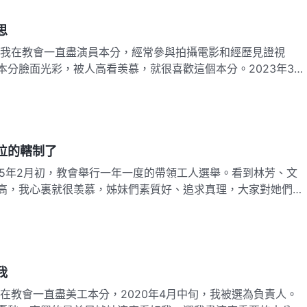
思
本分臉面光彩，被人高看羡慕，就很喜歡這個本分。2023年3
攝電影了，演員都得去盡别的本分。帶領問我想盡哪項本分，我
的特長，可以去操練傳福音或者幹農活。不過福音工作是神家的
位的轄制了
高，我心裏就很羡慕，姊妹們素質好、追求真理，大家對她們的
到還有幾個弟兄姊妹都有選票，而我一票都没有，心裏就很失
心中的形象太差了，没什麽分量，想想就覺得很丢人。後來，林
我