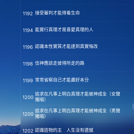
接受審判才能得着生命
1192
能實行真理才是喜愛真理的人
1194
認識本性實質才能達到真實悔改
1196
信神應該走彼得所走的路
1198
常常省察自己才能盡好本分
1199
追求在凡事上明白真理才能被神成全（女聲
1200
獨唱）
追求在凡事上明白真理才能被神成全（男聲
1200
獨唱）
認識造物的主 人生没有遺憾
1202