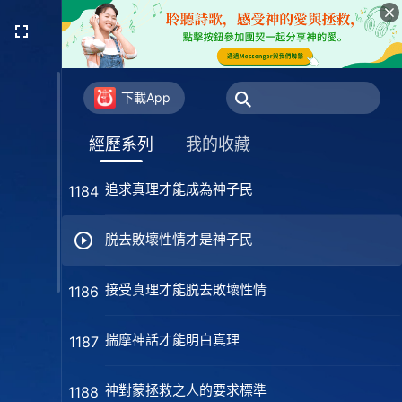
當為神的作工獻上你的全人
1179
好行為不等于性情變化
1181
下載App
你們心中所存的盡都是不義
1183
經歷系列
我的收藏
追求真理才能成為神子民
1184
脱去敗壞性情才是神子民
接受真理才能脱去敗壞性情
1186
揣摩神話才能明白真理
1187
神對蒙拯救之人的要求標準
1188