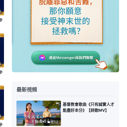
2
步
6
步
最新視頻
基督教會歌曲《只有誠實人才
能盡好本分》【詩歌MV】
8
5:12
步