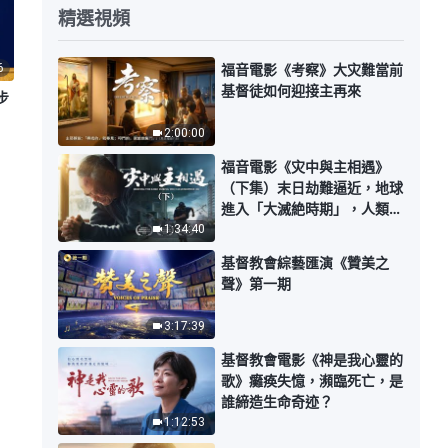
精選視頻
6
福音電影《考察》大灾難當前
基督徒如何迎接主再來
步
2:00:00
福音電影《灾中與主相遇》
（下集）末日劫難逼近，地球
進入「大滅絶時期」，人類進
入倒計時，你準備好逃生了
1:34:40
嗎？
基督教會綜藝匯演《贊美之
聲》第一期
3:17:39
基督教會電影《神是我心靈的
歌》癱痪失憶，瀕臨死亡，是
誰締造生命奇迹？
1:12:53