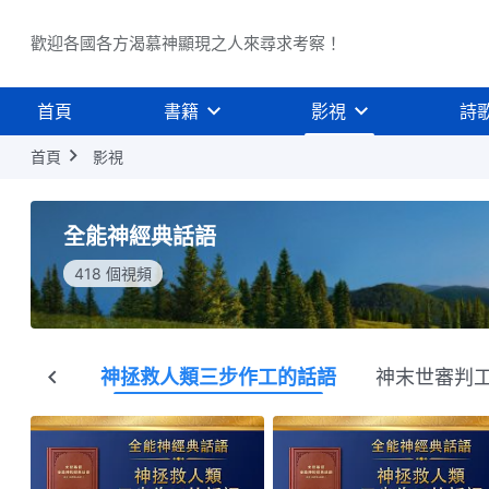
歡迎各國各方渴慕神顯現之人來尋求考察！
首頁
書籍
影視
詩
首頁
影視
全能神經典話語
418 個視頻
全部
神拯救人類三步作工的話語
神末世審判