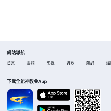
網站導航
首頁
書籍
影視
詩歌
朗誦
經
下載全能神教會App