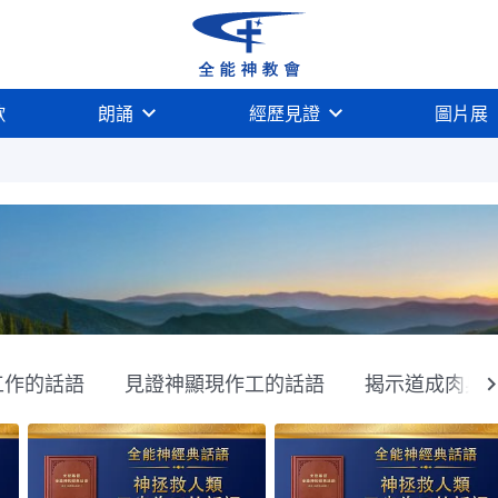
歌
朗誦
經歷見證
圖片展
工作的話語
見證神顯現作工的話語
揭示道成肉身