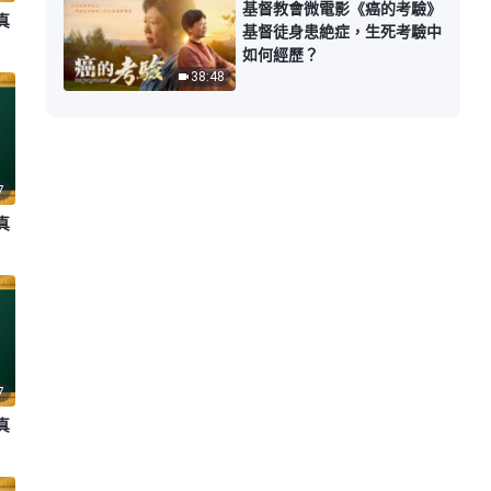
基督教會微電影《癌的考驗》
真
基督徒身患絶症，生死考驗中
如何經歷？
38:48
7
真
7
真