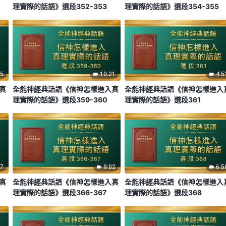
理實際的話語》選段352-353
理實際的話語》選段354-355
55
10:21
4:5
真
全能神經典話語《信神怎樣進入真
全能神經典話語《信神怎樣進入
理實際的話語》選段359-360
理實際的話語》選段361
27
9:02
6:5
真
全能神經典話語《信神怎樣進入真
全能神經典話語《信神怎樣進入
理實際的話語》選段366-367
理實際的話語》選段368