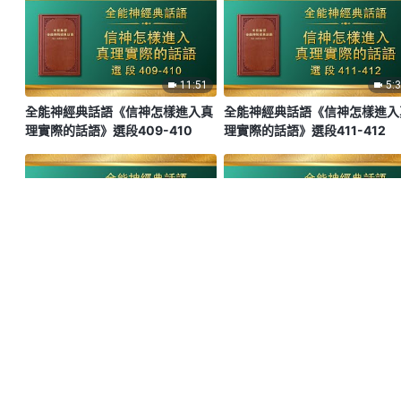
11:51
5:
全能神經典話語《信神怎樣進入真
全能神經典話語《信神怎樣進入
理實際的話語》選段409-410
理實際的話語》選段411-412
6:53
7:
全能神經典話語《信神怎樣進入真
全能神經典話語《信神怎樣進入
理實際的話語》選段416-417
理實際的話語》選段418-419