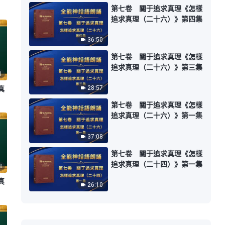
第七卷 關于追求真理《怎樣
追求真理（二十六）》第四集
36:50
第七卷 關于追求真理《怎樣
追求真理（二十六）》第三集
1
真
28:57
第七卷 關于追求真理《怎樣
追求真理（二十六）》第一集
37:08
第七卷 關于追求真理《怎樣
追求真理（二十四）》第一集
8
真
26:10