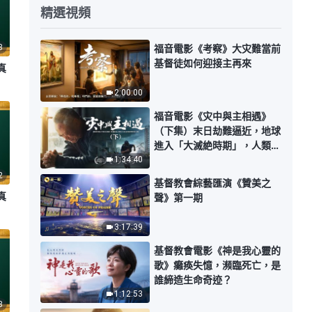
精選視頻
3
福音電影《考察》大灾難當前
基督徒如何迎接主再來
真
2:00:00
福音電影《灾中與主相遇》
（下集）末日劫難逼近，地球
進入「大滅絶時期」，人類進
入倒計時，你準備好逃生了
1:34:40
嗎？
2
基督教會綜藝匯演《贊美之
真
聲》第一期
3:17:39
基督教會電影《神是我心靈的
歌》癱痪失憶，瀕臨死亡，是
誰締造生命奇迹？
1:12:53
3