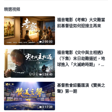
精選視頻
福音電影《考察》大灾難當
前基督徒如何迎接主再來
2:00:00
福音電影《灾中與主相遇》
（下集）末日劫難逼近，地
球進入「大滅絶時期」，人
類進入倒計時，你準備好逃
1:34:40
生了嗎？
基督教會綜藝匯演《贊美之
聲》第一期
3:17:39