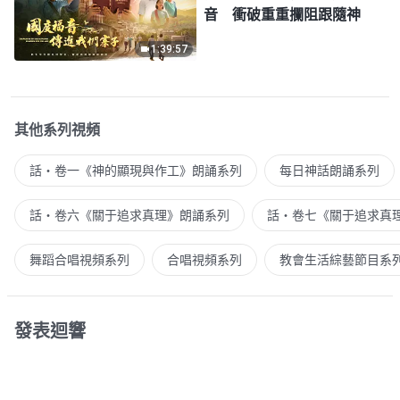
音 衝破重重攔阻跟隨神
1:39:57
其他系列視頻
話・卷一《神的顯現與作工》朗誦系列
每日神話朗誦系列
話・卷六《關于追求真理》朗誦系列
話・卷七《關于追求真
舞蹈合唱視頻系列
合唱視頻系列
教會生活綜藝節目系
發表迴響