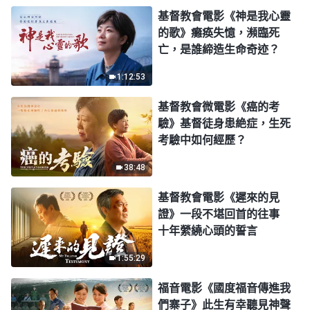
基督教會電影《神是我心靈
的歌》癱痪失憶，瀕臨死
亡，是誰締造生命奇迹？
1:12:53
基督教會微電影《癌的考
驗》基督徒身患絶症，生死
考驗中如何經歷？
38:48
基督教會電影《遲來的見
證》一段不堪回首的往事
十年縈繞心頭的誓言
1:55:29
福音電影《國度福音傳進我
們寨子》此生有幸聽見神聲