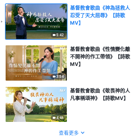
基督教會歌曲《神為拯救人
忍受了天大屈辱》【詩歌
MV】
5:42
基督教會歌曲《性情變化離
不開神的作工帶領》【詩歌
MV】
3:54
基督教會歌曲《敬畏神的人
凡事稱頌神》【詩歌MV】
4:46
查看更多