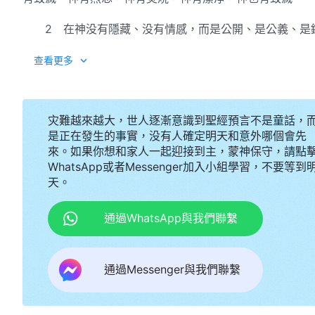
2 在神没有隱藏、没有情感，而是公開、是公義、是
民，轄管萬國萬民，所以那些作惡的人開始遭到審判，神
查看更多
現、已全部公開，絲毫不存留一點，不合神意的神就扔出
裏永遠焚燒，永遠焚燒焚燒。這才是神的公義，才是神的
的正直，無人能改變，必須按神的來。這才是神的公義，
灾難越來越大，世人逐漸意識到聖經預言不是童話，
義，才是神的正直，無人能改變，必須按着神的來。
是正在發生的事實，没有人確定明天和意外哪個會先
——
來。如果你想和家人一起迎接到主，蒙神保守，請點
WhatsApp或者Messenger加入小組學習，不要等到
天。
通過WhatsApp與我們聯繫
通過Messenger與我們聯繫