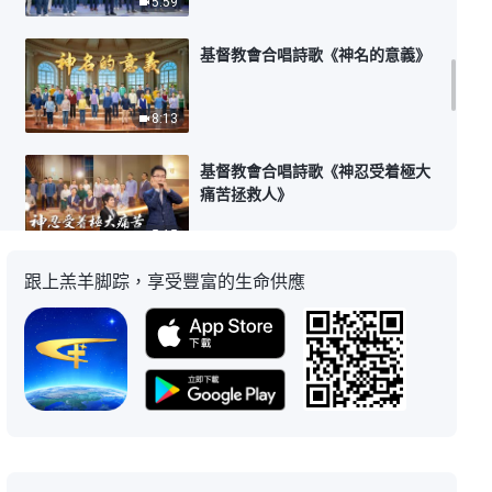
5:59
基督教會合唱詩歌《神名的意義》
8:13
基督教會合唱詩歌《神忍受着極大
痛苦拯救人》
5:15
跟上羔羊脚踪，享受豐富的生命供應
基督教會合唱詩歌《我在神的刑罰
審判中得的太多了》
4:16
基督教會合唱詩歌《尼尼微王的悔
改得到神的稱許》
6:56