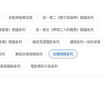
全能神經典話語
話・卷二《關于認識神》朗誦系列
敵基督》朗誦系列
話・卷五《帶領工人的職責》朗誦系列
真理》朗誦系列
福音見證電影系列
講道系列—信仰求真
系列
舞蹈合唱視頻系列
合唱視頻系列
真相揭秘系列
電影精彩片段系列