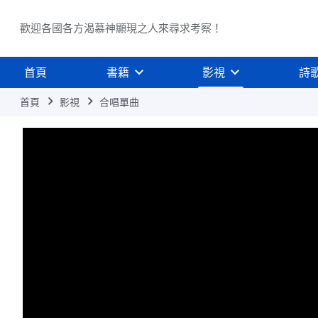
歡迎各國各方渴慕神顯現之人來尋求考察！
首頁
書籍
影視
詩
首頁
影視
合唱單曲