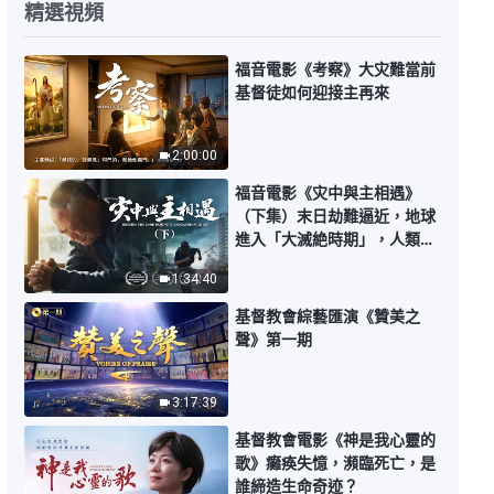
精選視頻
基督教會合唱詩歌《國度時代話語
成就一切》【贊美歌曲】
福音電影《考察》大灾難當前
基督徒如何迎接主再來
7:15
基督教會合唱詩歌《受造之物的生
2:00:00
命都來源于神》【贊美歌曲】
福音電影《灾中與主相遇》
8:32
（下集）末日劫難逼近，地球
進入「大滅絶時期」，人類進
入倒計時，你準備好逃生了
基督教會合唱詩歌《得勝者之歌》
1:34:40
嗎？
【贊美歌曲】
基督教會綜藝匯演《贊美之
7:09
聲》第一期
合唱詩歌《國度禮歌 三 衆民
們！歡呼吧！》國度生活多美好
3:17:39
基督教會電影《神是我心靈的
8:58
歌》癱痪失憶，瀕臨死亡，是
誰締造生命奇迹？