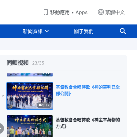
9:30
移動應用 • Apps
繁體中文
基督教會合唱詩歌《没有人察覺到
神的到來》
新聞資訊
關于我們
9:55
基督教會合唱詩歌《神已帶着榮耀
顯現在世界東方》
同類視頻
23
/
35
8:06
基督教會合唱詩歌《神的審判已全
部公開》
5:17
基督教會合唱詩歌《神主宰萬物的
方式》