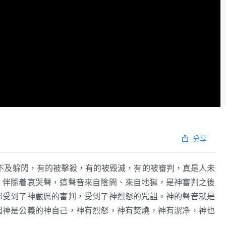
分享
不及躲閃，有的被擊殺，有的被毁滅，有的被審判，真是人未
，伴隨着哀哭聲，這聲音來自陰間、來自地獄，是神審判之後
都受到了神嚴厲的審判，受到了神烈怒的咒詛。神的聲音就是
因神是公義的神自己，神有烈怒，神有焚燒，神有潔净，神也