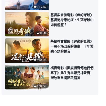
合唱詩歌《國度禮歌 一 國度降
臨在人間》
1:12:53
6:17
基督教會微電影《癌的考驗》
基督徒身患絶症，生死考驗中
如何經歷？
合唱詩歌《國度禮歌 二 神已來
到 神已作王》衆子民歡天喜地贊
38:48
美神
7:22
基督教會電影《遲來的見證》
一段不堪回首的往事 十年縈
基督教會詩歌《國度》頌贊基督的
繞心頭的誓言
國度降臨在人間
1:55:29
7:52
福音電影《國度福音傳進我們
寨子》此生有幸聽見神聲音
衝破重重攔阻跟隨神
1:39:57