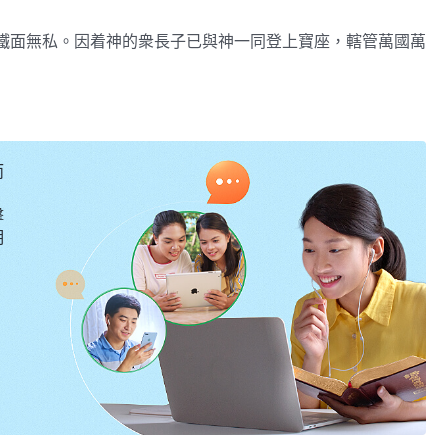
鐵面無私。因着神的衆長子已與神一同登上寶座，轄管萬國萬
要一一查清，一點不漏，全部顯明出來，因神的審判已全部展
去，讓它在無底深坑裏無底深坑裏永遠滅亡，讓它在無底深坑
正直，無人能改變，必須按神的來。這才是神的公義，才是神
才是神的正直，無人能改變，必須按神的來。這才是神的公
而
《話・卷一 神的顯現與作工・基督起初的發表・第一百零三篇》
擊
明