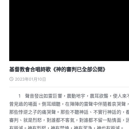
基督教會合唱詩歌《神的審判已全部公開》
2023年01月10日
1 聲音發出如雷巨響，震動地宇，震耳欲聾，使人來
曾見過的場面。側耳細聽，在陣陣的雷聲中伴隨着哀哭聲
那些悖逆之子的痛哭聲。那些不聽神話、不實行神話的，
審判、就是烈怒，對誰都不客氣，對誰都不留一點情面，
有毁滅。神有烈怒，神有焚燒，神有潔净，神也有毁滅。