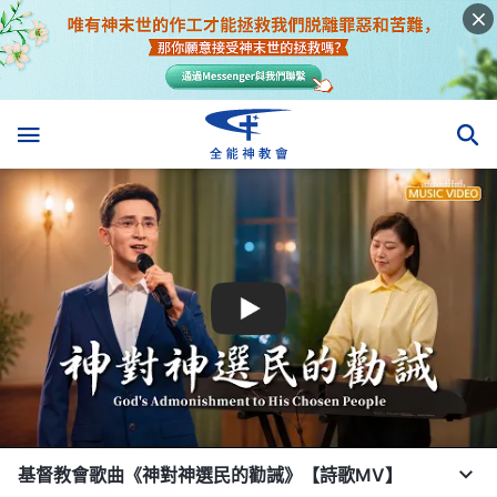
基督教會歌曲《神對神選民的勸誡》【詩歌MV】