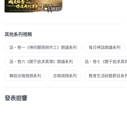
1:39:57
其他系列視頻
話・卷一《神的顯現與作工》朗誦系列
每日神話朗誦系列
話・卷六《關于追求真理》朗誦系列
話・卷七《關于追求真
舞蹈合唱視頻系列
合唱視頻系列
教會生活綜藝節目系
發表迴響