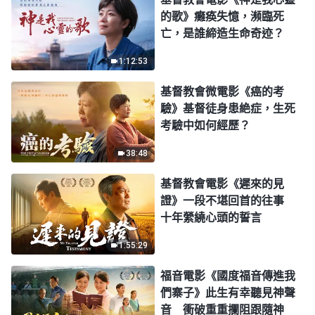
的歌》癱痪失憶，瀕臨死
亡，是誰締造生命奇迹？
1:12:53
基督教會微電影《癌的考
驗》基督徒身患絶症，生死
考驗中如何經歷？
38:48
基督教會電影《遲來的見
證》一段不堪回首的往事
十年縈繞心頭的誓言
1:55:29
福音電影《國度福音傳進我
們寨子》此生有幸聽見神聲
音 衝破重重攔阻跟隨神