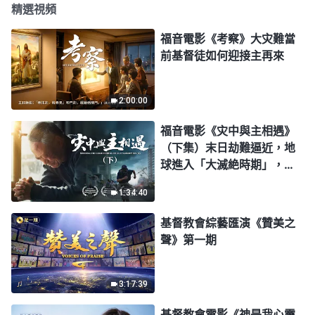
精選視頻
福音電影《考察》大灾難當
前基督徒如何迎接主再來
2:00:00
福音電影《灾中與主相遇》
（下集）末日劫難逼近，地
球進入「大滅絶時期」，人
類進入倒計時，你準備好逃
1:34:40
生了嗎？
基督教會綜藝匯演《贊美之
聲》第一期
3:17:39
基督教會電影《神是我心靈