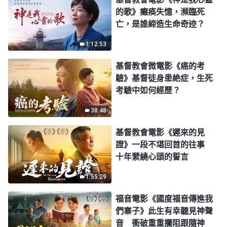
的歌》癱痪失憶，瀕臨死
亡，是誰締造生命奇迹？
1:12:53
基督教會微電影《癌的考
驗》基督徒身患絶症，生死
考驗中如何經歷？
38:48
基督教會電影《遲來的見
證》一段不堪回首的往事
十年縈繞心頭的誓言
1:55:29
福音電影《國度福音傳進我
們寨子》此生有幸聽見神聲
音 衝破重重攔阻跟隨神