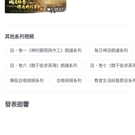
1:39:57
其他系列視頻
話・卷一《神的顯現與作工》朗誦系列
每日神話朗誦系列
話・卷六《關于追求真理》朗誦系列
話・卷七《關于追求真
舞蹈合唱視頻系列
合唱視頻系列
教會生活綜藝節目系
發表迴響