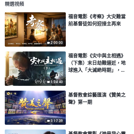
精選視頻
福音電影《考察》大灾難當
前基督徒如何迎接主再來
2:00:00
福音電影《灾中與主相遇》
（下集）末日劫難逼近，地
球進入「大滅絶時期」，人
類進入倒計時，你準備好逃
1:34:40
生了嗎？
基督教會綜藝匯演《贊美之
聲》第一期
3:17:39
基督教會電影《神是我心靈