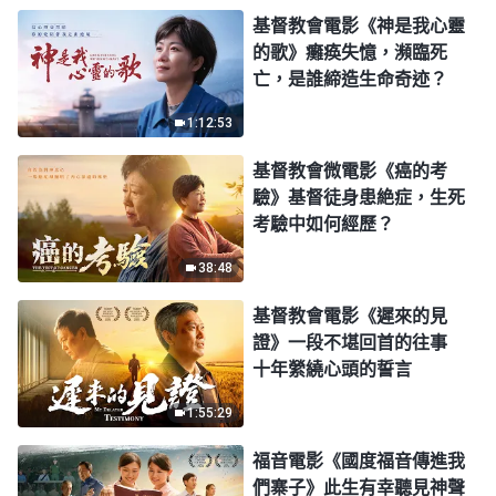
基督教會電影《神是我心靈
的歌》癱痪失憶，瀕臨死
亡，是誰締造生命奇迹？
1:12:53
基督教會微電影《癌的考
驗》基督徒身患絶症，生死
考驗中如何經歷？
38:48
基督教會電影《遲來的見
證》一段不堪回首的往事
十年縈繞心頭的誓言
1:55:29
福音電影《國度福音傳進我
們寨子》此生有幸聽見神聲