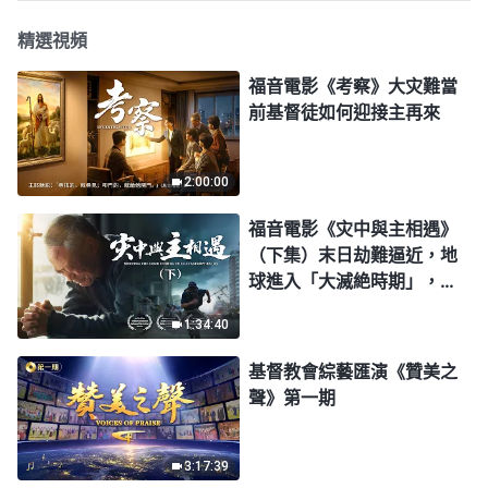
精選視頻
福音電影《考察》大灾難當
前基督徒如何迎接主再來
2:00:00
福音電影《灾中與主相遇》
（下集）末日劫難逼近，地
球進入「大滅絶時期」，人
類進入倒計時，你準備好逃
1:34:40
生了嗎？
基督教會綜藝匯演《贊美之
聲》第一期
3:17:39