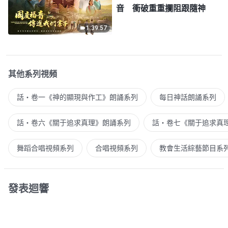
音 衝破重重攔阻跟隨神
1:39:57
其他系列視頻
話・卷一《神的顯現與作工》朗誦系列
每日神話朗誦系列
話・卷六《關于追求真理》朗誦系列
話・卷七《關于追求真
舞蹈合唱視頻系列
合唱視頻系列
教會生活綜藝節目系
發表迴響