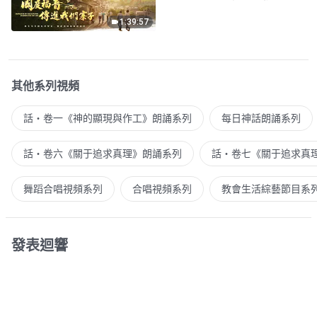
1:39:57
其他系列視頻
話・卷一《神的顯現與作工》朗誦系列
每日神話朗誦系列
話・卷六《關于追求真理》朗誦系列
話・卷七《關于追求真
舞蹈合唱視頻系列
合唱視頻系列
教會生活綜藝節目系
發表迴響