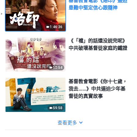
基督教會電影《烙印》逼迫
患難中堅定信心跟隨神
1:46:36
《「襠」的話還没説完呢》
中共破壞基督徒家庭的鐵證
50:54
基督教會電影《你十七歲，
我去……》中共逼迫少年基
督徒的真實故事
59:58
查看更多