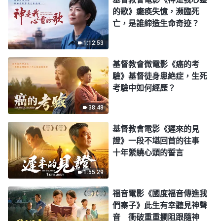
的歌》癱痪失憶，瀕臨死
亡，是誰締造生命奇迹？
1:12:53
基督教會微電影《癌的考
驗》基督徒身患絶症，生死
考驗中如何經歷？
38:48
基督教會電影《遲來的見
證》一段不堪回首的往事
十年縈繞心頭的誓言
1:55:29
福音電影《國度福音傳進我
們寨子》此生有幸聽見神聲
音 衝破重重攔阻跟隨神