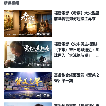
精選視頻
福音電影《考察》大灾難當
前基督徒如何迎接主再來
2:00:00
福音電影《灾中與主相遇》
（下集）末日劫難逼近，地
球進入「大滅絶時期」，人
類進入倒計時，你準備好逃
1:34:40
生了嗎？
基督教會綜藝匯演《贊美之
聲》第一期
3:17:39
基督教會電影《神是我心靈