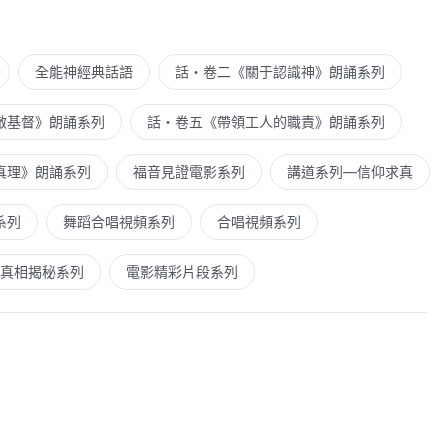
全能神經典話語
話・卷二《關于認識神》朗誦系列
敵基督》朗誦系列
話・卷五《帶領工人的職責》朗誦系列
真理》朗誦系列
福音見證電影系列
講道系列—信仰求真
系列
舞蹈合唱視頻系列
合唱視頻系列
真相揭秘系列
電影精彩片段系列