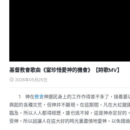
基督教會歌曲《當珍惜愛神的機會》【詩歌MV】
2026年05月25日
1 神在
教會
神選民身上的工作作得差不多了，接着要
興起的各種灾荒，但神并不顯現。在這期間，凡在大紅龍
臨及，所以人人都得經歷，誰也逃不掉，這是神命定好的
受神，所以説讓人在這大好的時光裏盡情地愛神，以免錯過