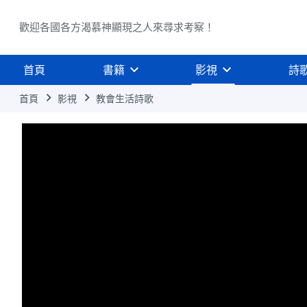
歡迎各國各方渴慕神顯現之人來尋求考察！
首頁
書籍
影視
詩
首頁
影視
教會生活詩歌