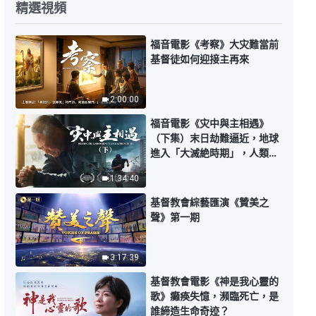
精選視頻
福音電影《考察》大灾難當前
基督徒如何迎接主再來
2:00:00
福音電影《灾中與主相遇》
（下集）末日劫難逼近，地球
進入「大滅絶時期」，人類進
入倒計時，你準備好逃生了
1:34:40
嗎？
基督教會綜藝匯演《贊美之
聲》第一期
3:17:39
基督教會電影《神是我心靈的
歌》癱痪失憶，瀕臨死亡，是
誰締造生命奇迹？