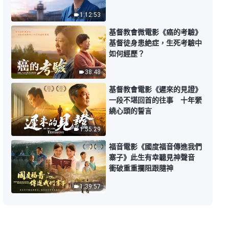
1:12:53
基督教會微電影《癌的考驗》
基督徒身患絶症，生死考驗中
如何經歷？
38:48
基督教會電影《遲來的見證》
一段不堪回首的往事 十年縈
繞心頭的誓言
1:55:29
福音電影《國度福音傳進我們
寨子》此生有幸聽見神聲音
衝破重重攔阻跟隨神
1:39:57