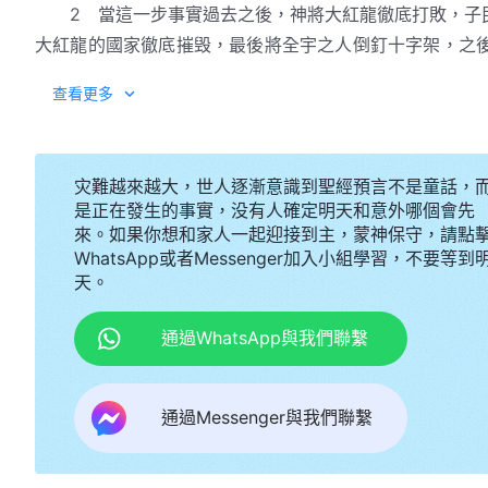
2 當這一步事實過去之後，神將大紅龍徹底打敗，子
大紅龍的國家徹底摧毁，最後將全宇之人倒釘十字架，之
環境裏來追求好好愛神，以後再無機會愛神了，因為只有
查看更多
愛神，這不正是受造之物的職責嗎？
3 那你們當如何在有生之日中愛神呢？你想過嗎？還
呢？神希望你們都盡心、盡意、盡力地愛神，正像愛護自
灾難越來越大，世人逐漸意識到聖經預言不是童話，
是正在發生的事實，没有人確定明天和意外哪個會先
生的意義呢？不是太瞎眼了嗎？你願意愛神嗎？那應當怎
來。如果你想和家人一起迎接到主，蒙神保守，請點
計劃表中有無愛神這一項，願所有人的計劃都成為神所成全
WhatsApp或者Messenger加入小組學習，不要等到
——《話・卷一 
天。
通過WhatsApp與我們聯繫
通過Messenger與我們聯繫