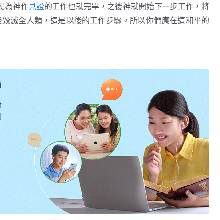
民為神作
見證
的工作也就完畢，之後神就開始下一步工作，將
後毁滅全人類，這是以後的工作步驟。所以你們應在這和平的
在肉體中才有機會愛神，當活在另外的世界中時，根本無人講
等着在死後再愛神嗎？這不是空談嗎？今天為什麽不追求愛神
己的性命一樣，這不是最有意義的人生嗎？還要上哪兒尋找人
而
樣做呢？放心大膽地來愛神，看看神能把你怎麽樣？不知你的
擊
的對象，都成為現實。
明
神的顯現與作工・「神向全宇的説話」的奥秘揭示・第四十二篇》