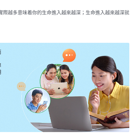
實際越多意味着你的生命進入越來越深；生命進入越來越深就
人有一定身量了，你的身量就代表你的生命進入；你有身量了
了，心裏有力量了，不是只有感性的心願、願望、志向，不是
理、有人性的人。這就是追求真理的路途，也是追求真理的成
而
——《話・卷三 末世基督座談紀要・實行真理才有生命進入》
擊
明