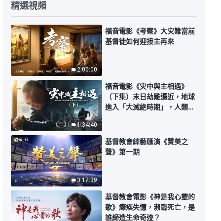
精選視頻
基督教會歌曲《追求在凡事上明白
真理才能被神成全》【詩歌MV】
福音電影《考察》大灾難當前
5:30
基督徒如何迎接主再來
基督教會歌曲《人説話做事應根據
2:00:00
神的話》【詩歌MV】
福音電影《灾中與主相遇》
5:40
（下集）末日劫難逼近，地球
進入「大滅絶時期」，人類進
基督教會歌曲《人能憑神的話活着
入倒計時，你準備好逃生了
1:34:40
是神所期盼的》【詩歌MV】
嗎？
基督教會綜藝匯演《贊美之
5:44
聲》第一期
基督教會歌曲《對性情變化要有信
心》【詩歌MV】
3:17:39
基督教會電影《神是我心靈的
4:15
歌》癱痪失憶，瀕臨死亡，是
誰締造生命奇迹？
基督教會歌曲《狂妄是敗壞性情最