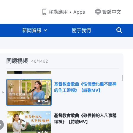
4:23
移動應用 • Apps
繁體中文
基督教會歌曲《約伯因着敬畏神遠
離惡而變得完全》【詩歌MV】
新聞資訊
關于我們
3:42
基督教會歌曲《神為拯救人忍受了
天大屈辱》【詩歌MV】
同類視頻
46
/
1462
5:42
基督教會歌曲《性情變化離不開神
的作工帶領》【詩歌MV】
3:54
基督教會歌曲《敬畏神的人凡事稱
頌神》【詩歌MV】
4:46