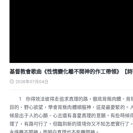
基督教會歌曲《性情變化離不開神的作工帶領》【詩
2026年07月04日
1 你得效法彼得走追求真理的路，徹底背叛肉體、背
目的、野心欲望，學會背叛肉體順服神，這是最要緊的。
候是出于人的心願、心志還有喜愛真理的意願，有些時候
理了，有路可行了，但臨到新的環境你又不知怎麽實行了
永遠離不開神，再明白真理也不能離開神。