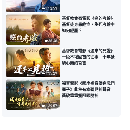
突出的表現》【詩歌MV】
1:12:53
3:33
基督教會微電影《癌的考驗》
基督徒身患絶症，生死考驗中
如何經歷？
基督教會歌曲《人都不明白神心
意》【詩歌MV】
38:48
5:14
基督教會電影《遲來的見證》
一段不堪回首的往事 十年縈
基督教會歌曲《接受神的托付才有
繞心頭的誓言
機會蒙拯救》【詩歌MV】
1:55:29
5:10
福音電影《國度福音傳進我們
寨子》此生有幸聽見神聲音
基督教會歌曲《以神的話為生命就
衝破重重攔阻跟隨神
得着了永生》【詩歌MV】
1:39:57
4:55
基督教會歌曲《神所作的對人都是
成全都是愛》【詩歌MV】