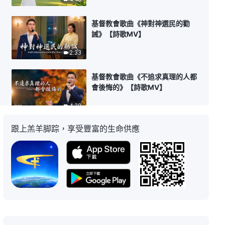
基督教會歌曲《神對神選民的勸
誡》【詩歌MV】
2:33
基督教會歌曲《不追求真理的人都
會後悔的》【詩歌MV】
4:29
跟上羔羊脚踪，享受豐富的生命供應
基督教會歌曲《彼得對神最有認
識》【詩歌MV】
4:09
基督教會歌曲《神的肉身與靈的實
質是相同的》【詩歌MV】
2:59