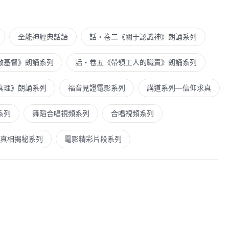
全能神經典話語
話・卷二《關于認識神》朗誦系列
敵基督》朗誦系列
話・卷五《帶領工人的職責》朗誦系列
真理》朗誦系列
福音見證電影系列
講道系列—信仰求真
系列
舞蹈合唱視頻系列
合唱視頻系列
真相揭秘系列
電影精彩片段系列