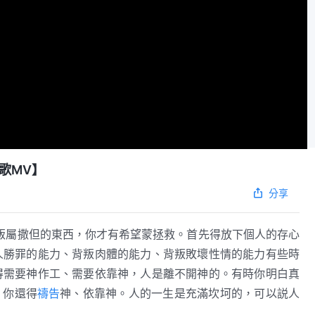
歌MV】
分享
叛屬撒但的東西，你才有希望蒙拯救。首先得放下個人的存心
人勝罪的能力、背叛肉體的能力、背叛敗壞性情的能力有些時
得需要神作工、需要依靠神，人是離不開神的。有時你明白真
，你還得
禱告
神、依靠神。人的一生是充滿坎坷的，可以説人