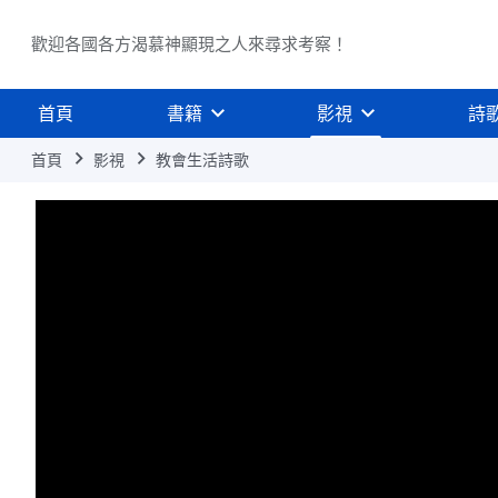
歡迎各國各方渴慕神顯現之人來尋求考察！
首頁
書籍
影視
詩
首頁
影視
教會生活詩歌