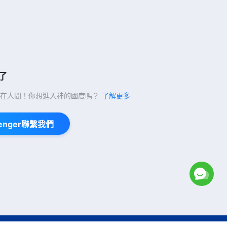
3:27
基督教會歌曲《神最終得着的是有
真理的人》【詩歌MV】
4:04
了
基督教會歌曲《為神作響亮見證的
就是得勝者》【詩歌MV】
在人間！你想進入神的國度嗎？
了解更多
3:36
enger聯繫我們
基督教會歌曲《我看見實際的神
了》【詩歌MV】
4:38
基督教會歌曲《認識自己才能達到
蒙拯救》【詩歌MV】
3:53