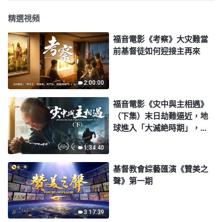
精選視頻
福音電影《考察》大灾難當
前基督徒如何迎接主再來
2:00:00
福音電影《灾中與主相遇》
（下集）末日劫難逼近，地
球進入「大滅絶時期」，人
類進入倒計時，你準備好逃
1:34:40
生了嗎？
基督教會綜藝匯演《贊美之
聲》第一期
3:17:39