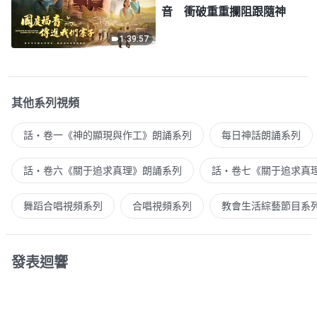
音 衝破重重攔阻跟隨神
1:39:57
其他系列視頻
話・卷一《神的顯現與作工》朗誦系列
每日神話朗誦系列
話・卷六《關于追求真理》朗誦系列
話・卷七《關于追求真
舞蹈合唱視頻系列
合唱視頻系列
教會生活綜藝節目系
發表迴響