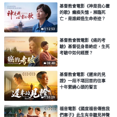
基督教會電影《神是我心靈
的歌》癱痪失憶，瀕臨死
亡，是誰締造生命奇迹？
1:12:53
基督教會微電影《癌的考
驗》基督徒身患絶症，生死
考驗中如何經歷？
38:48
基督教會電影《遲來的見
證》一段不堪回首的往事
十年縈繞心頭的誓言
1:55:29
福音電影《國度福音傳進我
們寨子》此生有幸聽見神聲