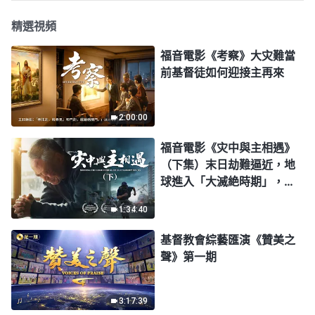
精選視頻
福音電影《考察》大灾難當
前基督徒如何迎接主再來
2:00:00
福音電影《灾中與主相遇》
（下集）末日劫難逼近，地
球進入「大滅絶時期」，人
類進入倒計時，你準備好逃
1:34:40
生了嗎？
基督教會綜藝匯演《贊美之
聲》第一期
3:17:39