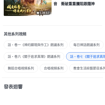
音 衝破重重攔阻跟隨神
1:39:57
其他系列視頻
話・卷一《神的顯現與作工》朗誦系列
每日神話朗誦系列
話・卷六《關于追求真理》朗誦系列
話・卷七《關于追求真
舞蹈合唱視頻系列
合唱視頻系列
教會生活綜藝節目系
發表迴響