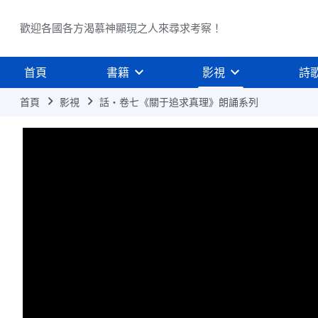
歡迎各國各方渴慕神顯現之人來尋求考察！
首頁
書籍
影視
詩
首頁
影視
話・卷七《關于追求真理》朗誦系列