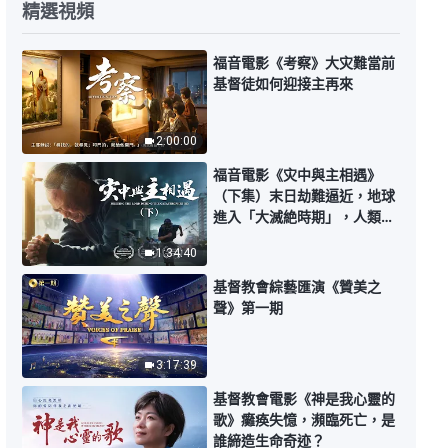
精選視頻
關于追求真理《怎樣追求真理（十
二）》第四集
福音電影《考察》大灾難當前
31:58
基督徒如何迎接主再來
關于追求真理《怎樣追求真理（十
2:00:00
二）》第五集
福音電影《灾中與主相遇》
44:43
（下集）末日劫難逼近，地球
進入「大滅絶時期」，人類進
關于追求真理《怎樣追求真理（十
入倒計時，你準備好逃生了
1:34:40
三）》第一集
嗎？
基督教會綜藝匯演《贊美之
30:44
聲》第一期
關于追求真理《怎樣追求真理（十
三）》第二集
3:17:39
基督教會電影《神是我心靈的
41:41
歌》癱痪失憶，瀕臨死亡，是
誰締造生命奇迹？
關于追求真理《怎樣追求真理（十