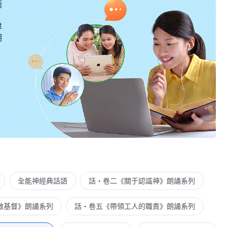
而
擊
明
全能神經典話語
話・卷二《關于認識神》朗誦系列
敵基督》朗誦系列
話・卷五《帶領工人的職責》朗誦系列