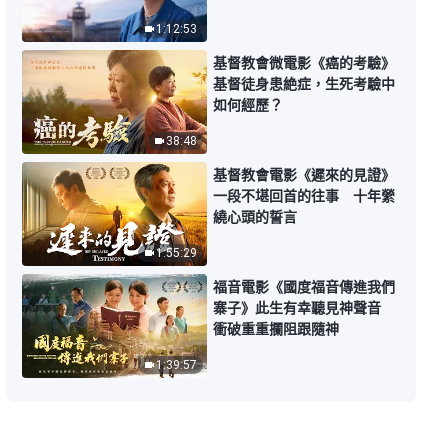
三）》第三集
1:12:53
40:40
基督教會微電影《癌的考驗》
基督徒身患絶症，生死考驗中
關于追求真理《怎樣追求真理（十
如何經歷？
三）》第四集
38:48
33:36
基督教會電影《遲來的見證》
一段不堪回首的往事 十年縈
關于追求真理《怎樣追求真理（十
繞心頭的誓言
三）》第五集
1:55:29
26:44
福音電影《國度福音傳進我們
寨子》此生有幸聽見神聲音
關于追求真理《怎樣追求真理（十
衝破重重攔阻跟隨神
三）》第六集
1:39:57
31:12