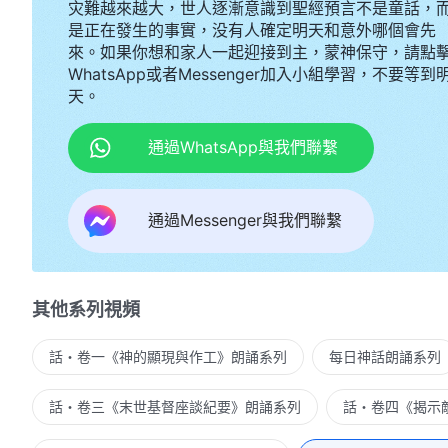
灾難越來越大，世人逐漸意識到聖經預言不是童話，
是正在發生的事實，没有人確定明天和意外哪個會先
來。如果你想和家人一起迎接到主，蒙神保守，請點
WhatsApp或者Messenger加入小組學習，不要等到
天。
通過WhatsApp與我們聯繫
通過Messenger與我們聯繫
其他系列視頻
話・卷一《神的顯現與作工》朗誦系列
每日神話朗誦系列
話・卷三《末世基督座談紀要》朗誦系列
話・卷四《揭示