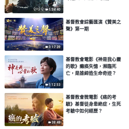
類進入倒計時，你準備好逃
1:34:40
生了嗎？
基督教會綜藝匯演《贊美之
聲》第一期
3:17:39
基督教會電影《神是我心靈
的歌》癱痪失憶，瀕臨死
亡，是誰締造生命奇迹？
1:12:53
基督教會微電影《癌的考
驗》基督徒身患絶症，生死
考驗中如何經歷？
38:48