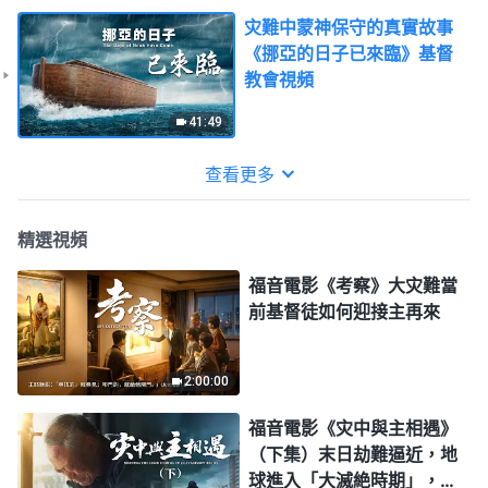
灾難中蒙神保守的真實故事
《挪亞的日子已來臨》基督
教會視頻
41:49
查看更多
精選視頻
福音電影《考察》大灾難當
前基督徒如何迎接主再來
2:00:00
福音電影《灾中與主相遇》
（下集）末日劫難逼近，地
球進入「大滅絶時期」，人