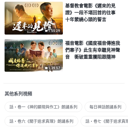
基督教會電影《遲來的見
證》一段不堪回首的往事
十年縈繞心頭的誓言
1:55:29
福音電影《國度福音傳進我
們寨子》此生有幸聽見神聲
音 衝破重重攔阻跟隨神
1:39:57
其他系列視頻
話・卷一《神的顯現與作工》朗誦系列
每日神話朗誦系列
話・卷六《關于追求真理》朗誦系列
話・卷七《關于追求真