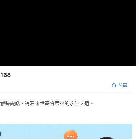
168
分享
發聲説話，得着末世基督帶來的永生之道。
而