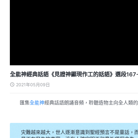
全能神經典話語《見證神顯現作工的話語》選段167-
2021年05月09日
匯集
全能神
經典話語朗誦音頻，聆聽造物主向全人類的
灾難越來越大，世人逐漸意識到聖經預言不是童話，