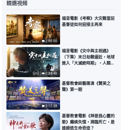
精選視頻
全能神經典話語《見證神顯現作工
的話語》選段177
福音電影《考察》大灾難當前
基督徒如何迎接主再來
6:00
全能神經典話語《見證神顯現作工
2:00:00
的話語》選段178-179
福音電影《灾中與主相遇》
9:38
（下集）末日劫難逼近，地球
進入「大滅絶時期」，人類進
入倒計時，你準備好逃生了
全能神經典話語《見證神顯現作工
1:34:40
嗎？
的話語》選段180-181
基督教會綜藝匯演《贊美之
9:07
聲》第一期
全能神經典話語《見證神顯現作工
的話語》選段182
3:17:39
基督教會電影《神是我心靈的
5:40
歌》癱痪失憶，瀕臨死亡，是
誰締造生命奇迹？