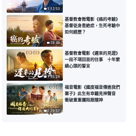
全能神經典話語《見證神顯現作工
的話語》選段183
1:12:53
6:20
基督教會微電影《癌的考驗》
基督徒身患絶症，生死考驗中
如何經歷？
全能神經典話語《見證神顯現作工
的話語》選段184
38:48
7:26
基督教會電影《遲來的見證》
一段不堪回首的往事 十年縈
全能神經典話語《見證神顯現作工
繞心頭的誓言
的話語》選段185
1:55:29
5:06
福音電影《國度福音傳進我們
寨子》此生有幸聽見神聲音
全能神經典話語《見證神顯現作工
衝破重重攔阻跟隨神
的話語》選段186
1:39:57
8:26