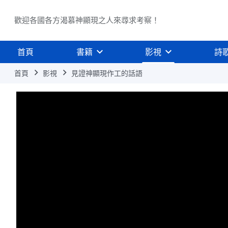
歡迎各國各方渴慕神顯現之人來尋求考察！
首頁
書籍
影視
詩
首頁
影視
見證神顯現作工的話語