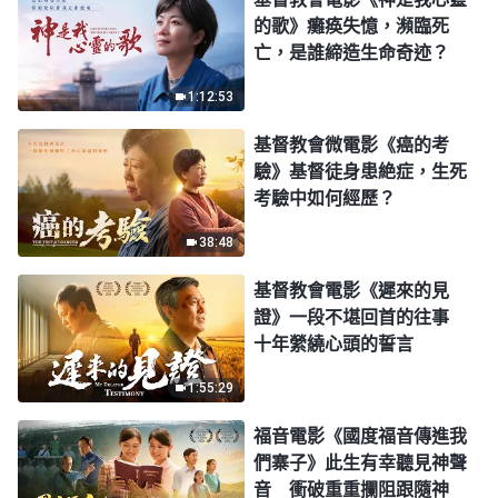
的歌》癱痪失憶，瀕臨死
亡，是誰締造生命奇迹？
1:12:53
基督教會微電影《癌的考
驗》基督徒身患絶症，生死
考驗中如何經歷？
38:48
基督教會電影《遲來的見
證》一段不堪回首的往事
十年縈繞心頭的誓言
1:55:29
福音電影《國度福音傳進我
們寨子》此生有幸聽見神聲
音 衝破重重攔阻跟隨神