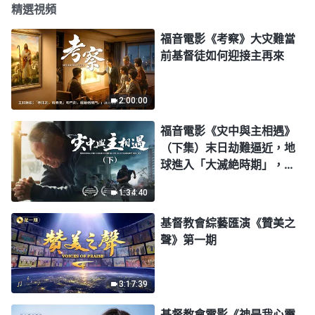
精選視頻
福音電影《考察》大灾難當
前基督徒如何迎接主再來
2:00:00
福音電影《灾中與主相遇》
（下集）末日劫難逼近，地
球進入「大滅絶時期」，人
類進入倒計時，你準備好逃
1:34:40
生了嗎？
基督教會綜藝匯演《贊美之
聲》第一期
3:17:39
基督教會電影《神是我心靈