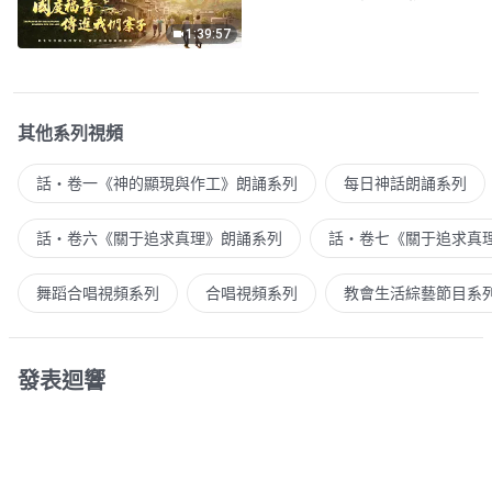
1:39:57
其他系列視頻
話・卷一《神的顯現與作工》朗誦系列
每日神話朗誦系列
話・卷六《關于追求真理》朗誦系列
話・卷七《關于追求真
舞蹈合唱視頻系列
合唱視頻系列
教會生活綜藝節目系
發表迴響