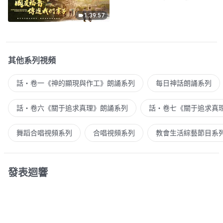
1:39:57
其他系列視頻
話・卷一《神的顯現與作工》朗誦系列
每日神話朗誦系列
話・卷六《關于追求真理》朗誦系列
話・卷七《關于追求真
舞蹈合唱視頻系列
合唱視頻系列
教會生活綜藝節目系
發表迴響