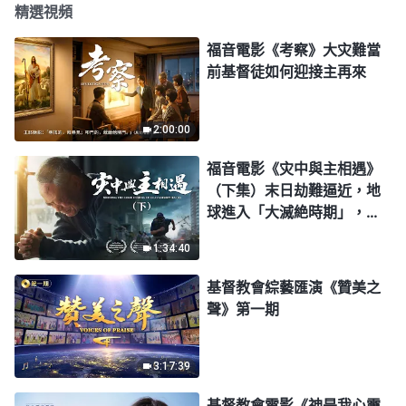
精選視頻
福音電影《考察》大灾難當
前基督徒如何迎接主再來
2:00:00
福音電影《灾中與主相遇》
（下集）末日劫難逼近，地
球進入「大滅絶時期」，人
類進入倒計時，你準備好逃
1:34:40
生了嗎？
基督教會綜藝匯演《贊美之
聲》第一期
3:17:39
基督教會電影《神是我心靈