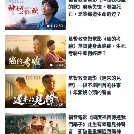
的歌》癱痪失憶，瀕臨死
亡，是誰締造生命奇迹？
1:12:53
基督教會微電影《癌的考
驗》基督徒身患絶症，生死
考驗中如何經歷？
38:48
基督教會電影《遲來的見
證》一段不堪回首的往事
十年縈繞心頭的誓言
1:55:29
福音電影《國度福音傳進我
們寨子》此生有幸聽見神聲
音 衝破重重攔阻跟隨神