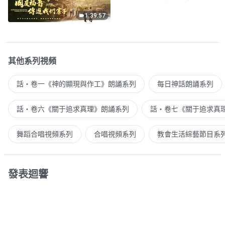
1:39:57
其他系列視頻
話・卷一《神的顯現與作工》朗誦系列
每日神話朗誦系列
話・卷六《關于追求真理》朗誦系列
話・卷七《關于追求真
舞蹈合唱視頻系列
合唱視頻系列
教會生活綜藝節目系
發表迴響