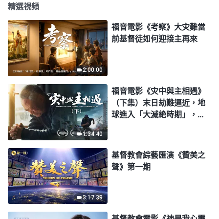
精選視頻
福音電影《考察》大灾難當
前基督徒如何迎接主再來
2:00:00
福音電影《灾中與主相遇》
（下集）末日劫難逼近，地
球進入「大滅絶時期」，人
類進入倒計時，你準備好逃
1:34:40
生了嗎？
基督教會綜藝匯演《贊美之
聲》第一期
3:17:39
基督教會電影《神是我心靈