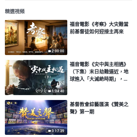
精選視頻
福音電影《考察》大灾難當
前基督徒如何迎接主再來
2:00:00
福音電影《灾中與主相遇》
（下集）末日劫難逼近，地
球進入「大滅絶時期」，人
類進入倒計時，你準備好逃
1:34:40
生了嗎？
基督教會綜藝匯演《贊美之
聲》第一期
3:17:39