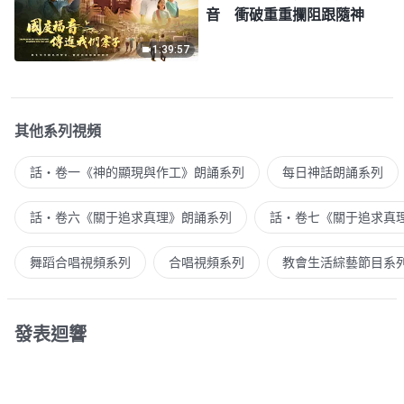
音 衝破重重攔阻跟隨神
1:39:57
其他系列視頻
話・卷一《神的顯現與作工》朗誦系列
每日神話朗誦系列
話・卷六《關于追求真理》朗誦系列
話・卷七《關于追求真
舞蹈合唱視頻系列
合唱視頻系列
教會生活綜藝節目系
發表迴響