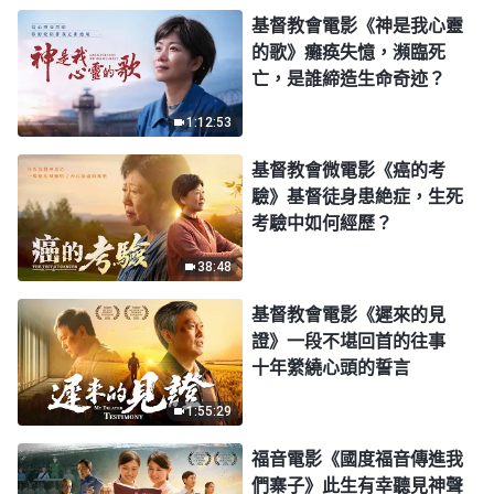
基督教會電影《神是我心靈
的歌》癱痪失憶，瀕臨死
亡，是誰締造生命奇迹？
1:12:53
基督教會微電影《癌的考
驗》基督徒身患絶症，生死
考驗中如何經歷？
38:48
基督教會電影《遲來的見
證》一段不堪回首的往事
十年縈繞心頭的誓言
1:55:29
福音電影《國度福音傳進我
們寨子》此生有幸聽見神聲