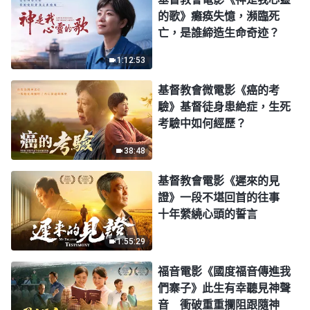
的歌》癱痪失憶，瀕臨死
亡，是誰締造生命奇迹？
1:12:53
基督教會微電影《癌的考
驗》基督徒身患絶症，生死
考驗中如何經歷？
38:48
基督教會電影《遲來的見
證》一段不堪回首的往事
十年縈繞心頭的誓言
1:55:29
福音電影《國度福音傳進我
們寨子》此生有幸聽見神聲
音 衝破重重攔阻跟隨神