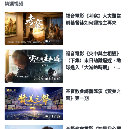
精選視頻
福音電影《考察》大灾難當
前基督徒如何迎接主再來
2:00:00
福音電影《灾中與主相遇》
（下集）末日劫難逼近，地
球進入「大滅絶時期」，人
類進入倒計時，你準備好逃
1:34:40
生了嗎？
基督教會綜藝匯演《贊美之
聲》第一期
3:17:39
基督教會電影《神是我心靈