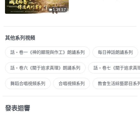
1:39:57
其他系列視頻
話・卷一《神的顯現與作工》朗誦系列
每日神話朗誦系列
話・卷六《關于追求真理》朗誦系列
話・卷七《關于追求真
舞蹈合唱視頻系列
合唱視頻系列
教會生活綜藝節目系
發表迴響