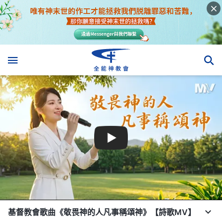
基督教會歌曲《敬畏神的人凡事稱頌神》【詩歌MV】