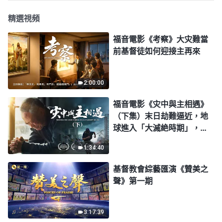
精選視頻
福音電影《考察》大灾難當
前基督徒如何迎接主再來
2:00:00
福音電影《灾中與主相遇》
（下集）末日劫難逼近，地
球進入「大滅絶時期」，人
類進入倒計時，你準備好逃
1:34:40
生了嗎？
基督教會綜藝匯演《贊美之
聲》第一期
3:17:39