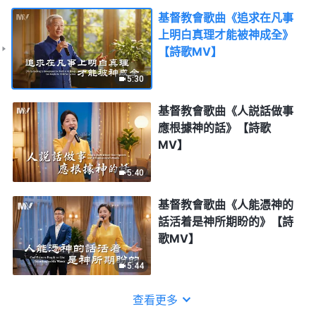
基督教會歌曲《追求在凡事
上明白真理才能被神成全》
【詩歌MV】
5:30
基督教會歌曲《人説話做事
應根據神的話》【詩歌
MV】
5:40
基督教會歌曲《人能憑神的
話活着是神所期盼的》【詩
歌MV】
5:44
查看更多