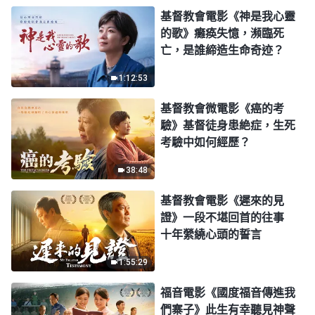
基督教會電影《神是我心靈
的歌》癱痪失憶，瀕臨死
亡，是誰締造生命奇迹？
1:12:53
基督教會微電影《癌的考
驗》基督徒身患絶症，生死
考驗中如何經歷？
38:48
基督教會電影《遲來的見
證》一段不堪回首的往事
十年縈繞心頭的誓言
1:55:29
福音電影《國度福音傳進我
們寨子》此生有幸聽見神聲