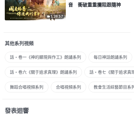
音 衝破重重攔阻跟隨神
1:39:57
其他系列視頻
話・卷一《神的顯現與作工》朗誦系列
每日神話朗誦系列
話・卷六《關于追求真理》朗誦系列
話・卷七《關于追求真
舞蹈合唱視頻系列
合唱視頻系列
教會生活綜藝節目系
發表迴響