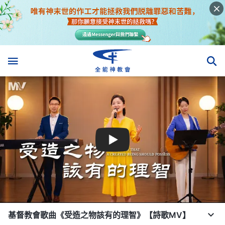
基督教會歌曲《受造之物該有的理智》【詩歌MV】