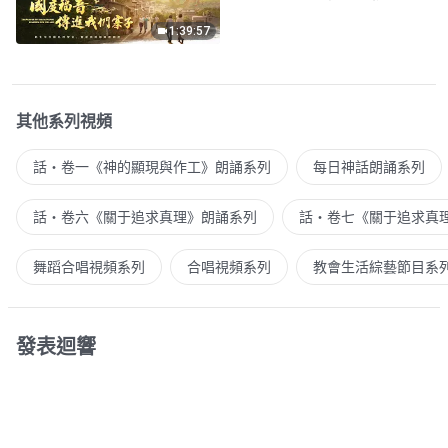
1:39:57
其他系列視頻
話・卷一《神的顯現與作工》朗誦系列
每日神話朗誦系列
話・卷六《關于追求真理》朗誦系列
話・卷七《關于追求真
舞蹈合唱視頻系列
合唱視頻系列
教會生活綜藝節目系
發表迴響