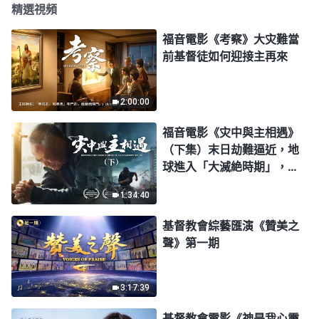
精選視頻
福音電影《考察》大灾難當
前基督徒如何迎接主再來
2:00:00
福音電影《灾中與主相遇》
（下集）末日劫難逼近，地
球進入「大滅絶時期」，人
類進入倒計時，你準備好逃
1:34:40
生了嗎？
基督教會綜藝匯演《贊美之
聲》第一期
3:17:39
基督教會電影《神是我心靈