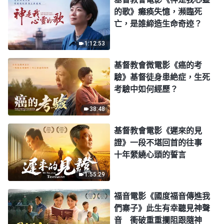
的歌》癱痪失憶，瀕臨死
亡，是誰締造生命奇迹？
1:12:53
基督教會微電影《癌的考
驗》基督徒身患絶症，生死
考驗中如何經歷？
38:48
基督教會電影《遲來的見
證》一段不堪回首的往事
十年縈繞心頭的誓言
1:55:29
福音電影《國度福音傳進我
們寨子》此生有幸聽見神聲
音 衝破重重攔阻跟隨神