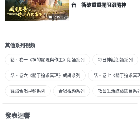
音 衝破重重攔阻跟隨神
1:39:57
其他系列視頻
話・卷一《神的顯現與作工》朗誦系列
每日神話朗誦系列
話・卷六《關于追求真理》朗誦系列
話・卷七《關于追求真
舞蹈合唱視頻系列
合唱視頻系列
教會生活綜藝節目系
發表迴響