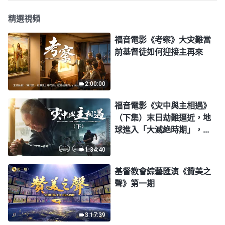
精選視頻
福音電影《考察》大灾難當
前基督徒如何迎接主再來
2:00:00
福音電影《灾中與主相遇》
（下集）末日劫難逼近，地
球進入「大滅絶時期」，人
類進入倒計時，你準備好逃
1:34:40
生了嗎？
基督教會綜藝匯演《贊美之
聲》第一期
3:17:39