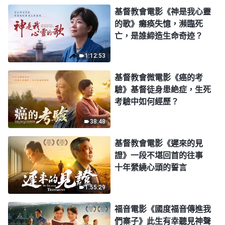
基督教會電影《神是我心靈
的歌》癱痪失憶，瀕臨死
亡，是誰締造生命奇迹？
1:12:53
基督教會微電影《癌的考
驗》基督徒身患絶症，生死
考驗中如何經歷？
38:48
基督教會電影《遲來的見
證》一段不堪回首的往事
十年縈繞心頭的誓言
1:55:29
福音電影《國度福音傳進我
們寨子》此生有幸聽見神聲