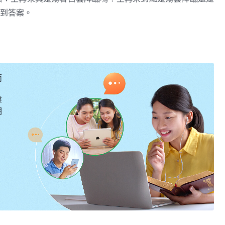
到答案。
而
擊
明