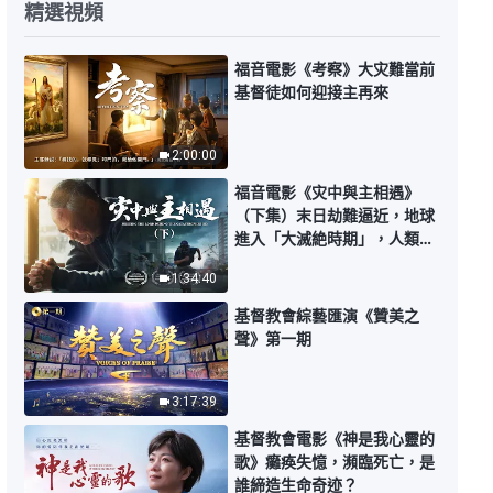
精選視頻
【講道系列—信仰求真】因信得救
就能進天國嗎
福音電影《考察》大灾難當前
基督徒如何迎接主再來
31:22
【講道系列—信仰求真】神末世顯
2:00:00
現作工為什麽不是靈體，而是道成
肉身
福音電影《灾中與主相遇》
33:51
（下集）末日劫難逼近，地球
進入「大滅絶時期」，人類進
入倒計時，你準備好逃生了
【講道系列—信仰求真】什麽是道
1:34:40
嗎？
成肉身
基督教會綜藝匯演《贊美之
33:22
聲》第一期
【講道系列—信仰求真】到底誰是
獨一真神
3:17:39
基督教會電影《神是我心靈的
20:21
歌》癱痪失憶，瀕臨死亡，是
誰締造生命奇迹？