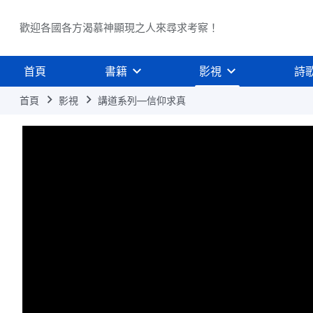
歡迎各國各方渴慕神顯現之人來尋求考察！
首頁
書籍
影視
詩
首頁
影視
講道系列—信仰求真