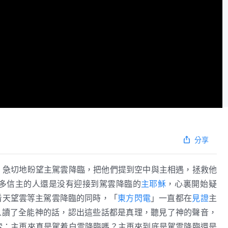
分享
，急切地盼望主駕雲降臨，把他們提到空中與主相遇，拯救他
多信主的人還是没有迎接到駕雲降臨的
主耶穌
，心裏開始疑
看天望雲等主駕雲降臨的同時，「
東方閃電
」一直都在
見證
主
人讀了全能神的話，認出這些話都是真理，聽見了神的聲音，
索：主再來真是駕着白雲降臨嗎？主再來到底是駕雲降臨還是