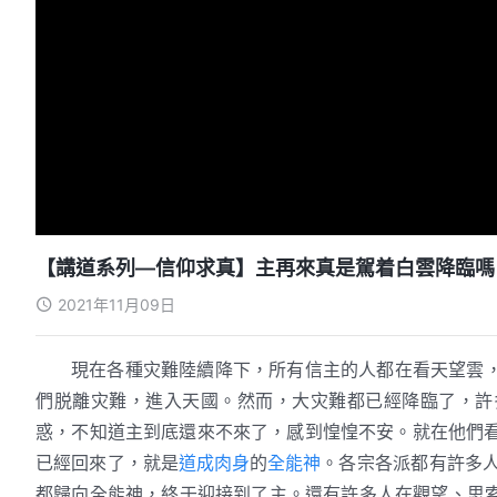
【講道系列—信仰求真】主再來真是駕着白雲降臨嗎
2021年11月09日
現在各種灾難陸續降下，所有信主的人都在看天望雲
們脱離灾難，進入天國。然而，大灾難都已經降臨了，許
惑，不知道主到底還來不來了，感到惶惶不安。就在他們
已經回來了，就是
道成肉身
的
全能神
。各宗各派都有許多
都歸向全能神，終于迎接到了主。還有許多人在觀望、思