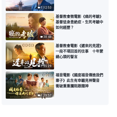
【講道系列—信仰求真】神末世道
成肉身為什麽是女性
1:12:53
32:02
基督教會微電影《癌的考驗》
基督徒身患絶症，生死考驗中
如何經歷？
【講道系列—信仰求真】主耶穌救
贖了人類，為什麽末世再來還要作
38:48
審判工作
26:31
基督教會電影《遲來的見證》
一段不堪回首的往事 十年縈
【講道系列—信仰求真】誰能拯救
繞心頭的誓言
人類，徹底改變人的命運
1:55:29
37:44
福音電影《國度福音傳進我們
寨子》此生有幸聽見神聲音
【講道系列—信仰求真】「三位一
衝破重重攔阻跟隨神
體的神」這個説法成立嗎
1:39:57
26:41
【講道系列—信仰求真】罪得赦免
主來就能被提進天國嗎