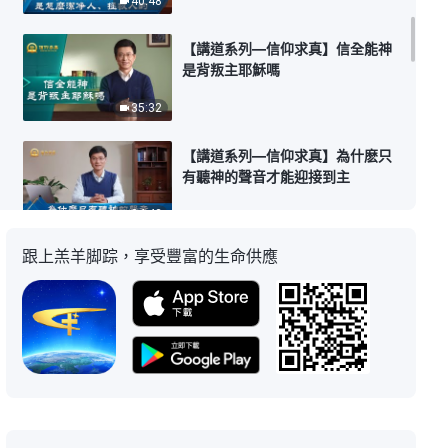
40:48
【講道系列—信仰求真】信全能神
是背叛主耶穌嗎
35:32
【講道系列—信仰求真】為什麽只
有聽神的聲音才能迎接到主
34:42
跟上羔羊脚踪，享受豐富的生命供應
【講道系列—信仰求真】神為什麽
要在末世作審判工作
37:00
【講道系列—信仰求真】救世主降
臨還能叫「耶穌」這名嗎
33:19