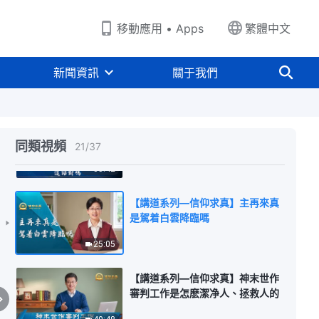
32:58
移動應用 • Apps
繁體中文
【講道系列—信仰求真】聽從宗教
首領是不是跟隨神
新聞資訊
關于我們
36:40
【講道系列—信仰求真】神的説話
作工都在聖經裏，這話對嗎
同類視頻
21
/
37
35:42
【講道系列—信仰求真】主再來真
是駕着白雲降臨嗎
25:05
【講道系列—信仰求真】神末世作
審判工作是怎麽潔净人、拯救人的