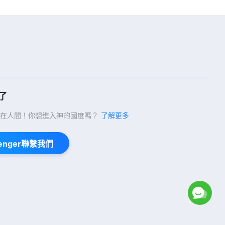
21:35
【講道系列—信仰求真】主耶穌在
十字架上説「成了」到底指什麽説
的
26:08
了
【講道系列—信仰求真】救世主來
了怎樣拯救人類
在人間！你想進入神的國度嗎？
了解更多
16:58
enger聯繫我們