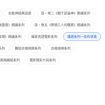
全能神經典話語
話・卷二《關于認識神》朗誦系列
敵基督》朗誦系列
話・卷五《帶領工人的職責》朗誦系列
真理》朗誦系列
福音見證電影系列
講道系列—信仰求真
系列
舞蹈合唱視頻系列
合唱視頻系列
真相揭秘系列
電影精彩片段系列