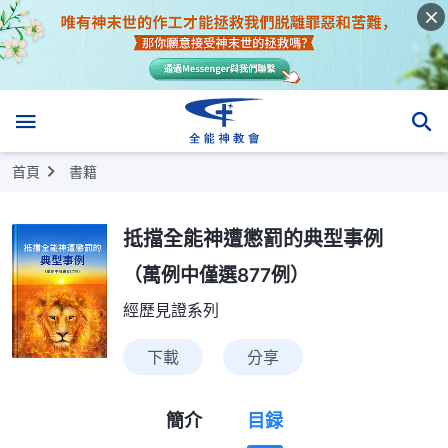
首頁
書籍
抵擋全能神遭懲罰的典型事例
（萬例中僅選877例）
經歷見證系列
下載
分享
簡介
目録