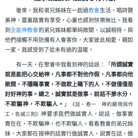
後來，我和弟兄姊妹在一起過
教會
生活，唱詩贊
美神，靈裏踏實有享受，心裏也感到快樂無比。我看
到
全能神教會
的弟兄姊妹都單純敞開、以誠相待，與
他們接觸不用防備有人會害你，大家彼此相愛，親如
一家，我感受到了從未有過的温暖。
有一天，在聚會中我看到神的話説：「
所謂誠實
就是能把心交給神，凡事都不對他作假，凡事都向他
敞開，不隱瞞事實，不做欺上瞞下的人，不做僅僅是
討好神的事。總之，誠實就是做事、説話不摻水分，
不欺騙神，不欺騙人。
」
《話・卷一 神的顯現與作
神要求我們做誠實人，説話、做事實
工・告誡三則》
實在在，不欺騙神，也不欺騙人。看看教會的弟兄姊
妹，大家都在按神的話實行做誠實人，説實在話，做