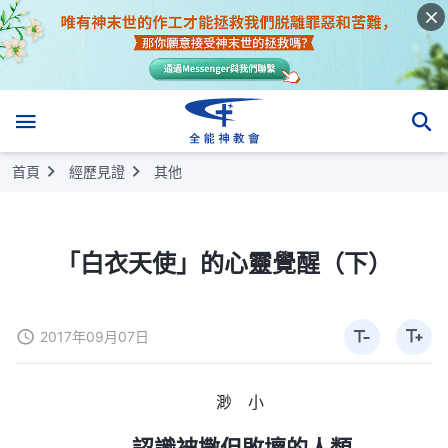
首頁
經歷見證
其他
「白衣天使」的心靈覺醒（下）
2017年09月07日
渺 小
認識被撒但敗壞的人類