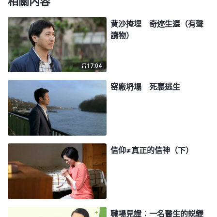
相關内容
勝過錢財的誘惑
黄沙掩埋 奇迹生還（有聲
讀物）
到月底了，各個藥商都來給醫生送提成錢（因我
們開的提成藥藥房都有登記），當我看到科室的醫生
17:04
個個喜笑顔開，手捧二十多個鼓鼓的信封時，而我却
少得可憐，我心裏又感到不平衡：我做好人了，可得
窑廠坍塌 死裏逃生
到的太少了，還不如像他們那樣呢。這時神話語詩歌
在我耳邊響起：「
放弃吧，世俗錢財的貪戀！……放
弃吧，自己的主張和成見！醒悟吧，時間太短！心裏
仰望，仰望，讓神掌權，千萬别做羅得的妻，被撇是
信仰≠真正的信神（下）
何等可憐！醒悟吧！
」
——《話・卷一 神的顯現與作
神話語的開啓使我心裏
工・基督起初的發表・第三篇》
亮堂了。是啊！現在是末世了，神這是最後一次來拯
救人，如果在這個最關鍵的時刻我不好好追求真理，
職場見證：一名醫生的蜕變