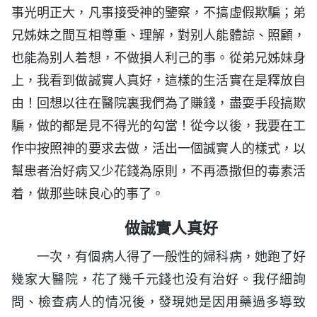
事光明正大，凡事接受神的鑒察，不搞虚假欺騙；弟
兄姊妹之間互相尊重、理解，對别人能體諒、照顧，
也能為别人着想，不做損人利己的事。從弟兄姊妹身
上，我看到做誠實人真好，這樣的生活實在是釋放自
由！回想以往在醫院裏我們為了賺錢，盡耍手段搞欺
騙，做的都是見不得光的勾當！從今以後，我要在工
作中按照神的要求去做，活出一個誠實人的樣式，以
幫患者治好病又少花錢為原則，不再憑撒但的毒素活
着，做那些昧良心的事了。
做誠實人真好
一次，有個病人得了一般性的婦科病，她跑了好
幾家大醫院，花了幾千元錢也没有治好。我仔細詢
問、檢查病人的情况後，發現她是因用藥過多導致