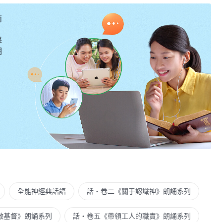
而
擊
明
全能神經典話語
話・卷二《關于認識神》朗誦系列
敵基督》朗誦系列
話・卷五《帶領工人的職責》朗誦系列