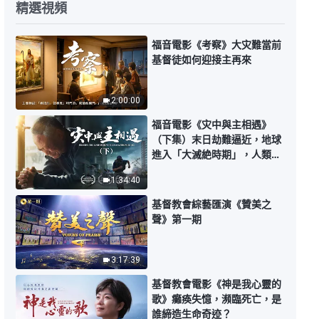
精選視頻
基督徒的經歷見證 第1580期《如
此受苦的背後》
福音電影《考察》大灾難當前
30:55
基督徒如何迎接主再來
基督徒的經歷見證 第1579期《從
2:00:00
挪亞對待神托付的態度上我學到的
功課》
福音電影《灾中與主相遇》
33:32
（下集）末日劫難逼近，地球
進入「大滅絶時期」，人類進
基督徒的經歷見證 第1578期《悖
入倒計時，你準備好逃生了
1:34:40
逆的我是如何歸向神的》
嗎？
基督教會綜藝匯演《贊美之
38:09
聲》第一期
基督徒的經歷見證 第1577期《經
歷逼迫患難的收穫》
3:17:39
基督教會電影《神是我心靈的
31:09
歌》癱痪失憶，瀕臨死亡，是
誰締造生命奇迹？
基督徒的經歷見證 第1576期《我