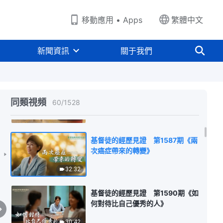
29:48
移動應用 • Apps
繁體中文
基督徒的經歷見證 第1585期《出
錯之後》
新聞資訊
關于我們
29:42
基督徒的經歷見證 第1586期《養
兒就是為了防老嗎》
同類視頻
60
/
1528
32:15
基督徒的經歷見證 第1587期《兩
次癌症帶來的轉變》
32:32
基督徒的經歷見證 第1590期《如
何對待比自己優秀的人》
30:42