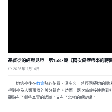
基督徒的經歷見證 第1587期《兩次癌症帶來的轉
2025年11月14日
她信神後在
教會
熱心花費，没多久，曾經困擾她的腿
得到神為人類預備的美好歸宿。然而，兩次癌症接連臨到
觀點有了哪些真實的認識？又有了怎樣的轉變呢？