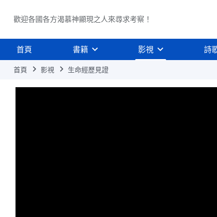
歡迎各國各方渴慕神顯現之人來尋求考察！
首頁
書籍
影視
詩
首頁
影視
生命經歷見證