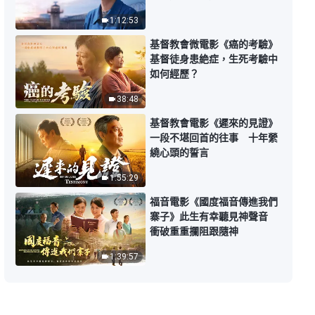
不再一味地崇拜人了》
1:12:53
31:31
基督教會微電影《癌的考驗》
基督徒身患絶症，生死考驗中
如何經歷？
38:48
基督教會電影《遲來的見證》
一段不堪回首的往事 十年縈
繞心頭的誓言
1:55:29
福音電影《國度福音傳進我們
寨子》此生有幸聽見神聲音
衝破重重攔阻跟隨神
1:39:57