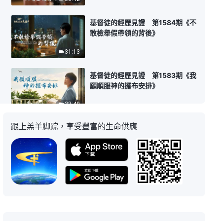
基督徒的經歷見證 第1584期《不
敢檢舉假帶領的背後》
31:13
基督徒的經歷見證 第1583期《我
願順服神的擺布安排》
33:49
跟上羔羊脚踪，享受豐富的生命供應
基督徒的經歷見證 第1582期《我
的防備誤解終于消除了》
31:57
基督徒的經歷見證 第1581期《一
場病痛顯明了我信神的摻雜》
27:09