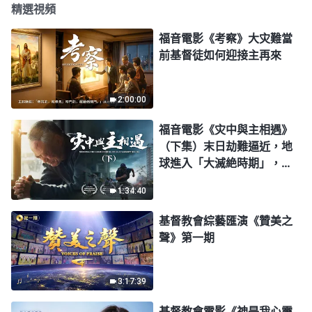
精選視頻
福音電影《考察》大灾難當
前基督徒如何迎接主再來
2:00:00
福音電影《灾中與主相遇》
（下集）末日劫難逼近，地
球進入「大滅絶時期」，人
類進入倒計時，你準備好逃
1:34:40
生了嗎？
基督教會綜藝匯演《贊美之
聲》第一期
3:17:39
基督教會電影《神是我心靈