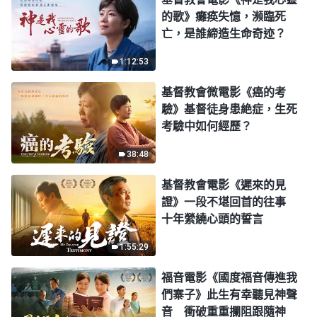
的歌》癱痪失憶，瀕臨死
亡，是誰締造生命奇迹？
1:12:53
基督教會微電影《癌的考
驗》基督徒身患絶症，生死
考驗中如何經歷？
38:48
基督教會電影《遲來的見
證》一段不堪回首的往事
十年縈繞心頭的誓言
1:55:29
福音電影《國度福音傳進我
們寨子》此生有幸聽見神聲
音 衝破重重攔阻跟隨神