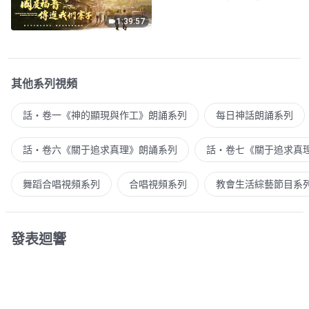
1:39:57
其他系列視頻
話・卷一《神的顯現與作工》朗誦系列
每日神話朗誦系列
話・卷六《關于追求真理》朗誦系列
話・卷七《關于追求真
舞蹈合唱視頻系列
合唱視頻系列
教會生活綜藝節目系
發表迴響