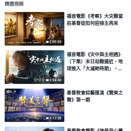
精選視頻
福音電影《考察》大灾難當
前基督徒如何迎接主再來
2:00:00
福音電影《灾中與主相遇》
（下集）末日劫難逼近，地
球進入「大滅絶時期」，人
類進入倒計時，你準備好逃
1:34:40
生了嗎？
基督教會綜藝匯演《贊美之
聲》第一期
3:17:39
基督教會電影《神是我心靈