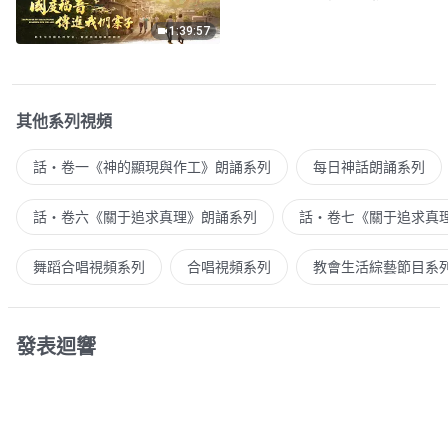
1:39:57
其他系列視頻
話・卷一《神的顯現與作工》朗誦系列
每日神話朗誦系列
話・卷六《關于追求真理》朗誦系列
話・卷七《關于追求真
舞蹈合唱視頻系列
合唱視頻系列
教會生活綜藝節目系
發表迴響