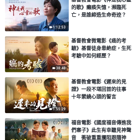
的歌》癱痪失憶，瀕臨死
亡，是誰締造生命奇迹？
1:12:53
基督教會微電影《癌的考
驗》基督徒身患絶症，生死
考驗中如何經歷？
38:48
基督教會電影《遲來的見
證》一段不堪回首的往事
十年縈繞心頭的誓言
1:55:29
福音電影《國度福音傳進我
們寨子》此生有幸聽見神聲
音 衝破重重攔阻跟隨神