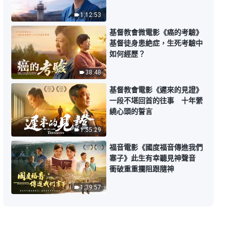
1:12:53
基督教會微電影《癌的考驗》
基督徒身患絶症，生死考驗中
如何經歷？
38:48
基督教會電影《遲來的見證》
一段不堪回首的往事 十年縈
繞心頭的誓言
1:55:29
福音電影《國度福音傳進我們
寨子》此生有幸聽見神聲音
衝破重重攔阻跟隨神
1:39:57