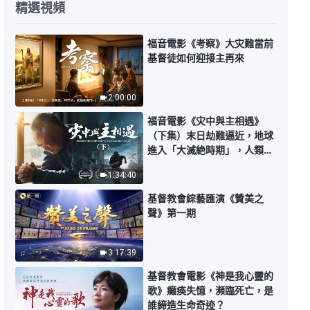
精選視頻
福音電影《考察》大灾難當前
基督徒如何迎接主再來
2:00:00
福音電影《灾中與主相遇》
（下集）末日劫難逼近，地球
進入「大滅絶時期」，人類進
入倒計時，你準備好逃生了
1:34:40
嗎？
基督教會綜藝匯演《贊美之
聲》第一期
3:17:39
基督教會電影《神是我心靈的
歌》癱痪失憶，瀕臨死亡，是
誰締造生命奇迹？