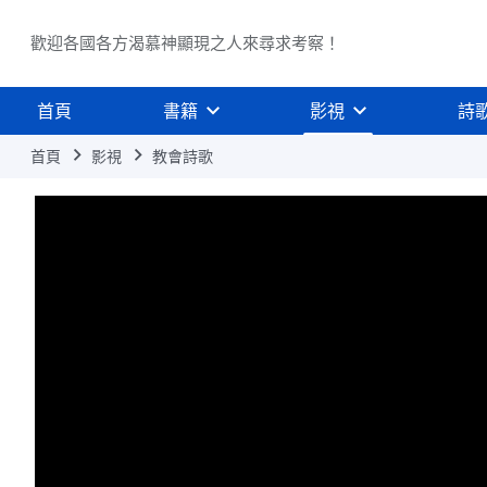
歡迎各國各方渴慕神顯現之人來尋求考察！
首頁
書籍
影視
詩
首頁
影視
教會詩歌