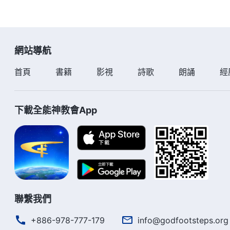
網站導航
首頁
書籍
影視
詩歌
朗誦
經
下載全能神教會App
聯繫我們
+886-978-777-179
info@godfootsteps.org