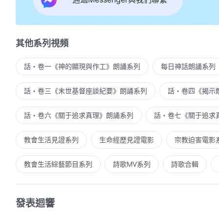
神啊！我今明白你的心，你愛給人有多少！
道成肉身
到底為誰，你忍受屈辱為誰。
其他系列視頻
遭受人間棄絕苦，從不埋怨人間淒涼，
話・卷一《神的顯現與作工》朗誦系列
每日神話朗誦系列
為拯救人類從天來在地，無枕頭安息。
你不曾享受人間的享受人間的天倫之樂，
話・卷三《末世基督座談紀要》朗誦系列
話・卷四《揭示
默默無聞發表真理只為得著一班人，
話・卷六《關于追求真理》朗誦系列
話・卷七《關于追求
只為得著一班人。
教會生活見證系列
生命經歷見證電影
宗教迫害電影
我怎能再等待，我怎能再遲疑！
教會生活綜藝節目系列
詩歌MV系列
詩歌合輯
從今以後我要體貼你體貼你的心意，
忍受痛苦和熬煉，站住
見證
來安慰你的心。
發表迴響