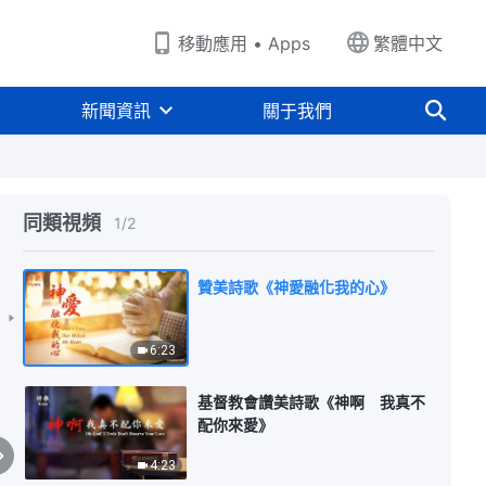
移動應用 • Apps
繁體中文
新聞資訊
關于我們
同類視頻
1
/
2
贊美詩歌《神愛融化我的心》
6:23
基督教會讚美詩歌《神啊 我真不
配你來愛》
4:23