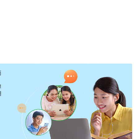
而
擊
明