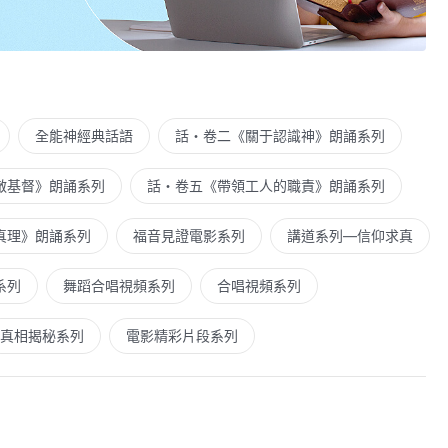
全能神經典話語
話・卷二《關于認識神》朗誦系列
敵基督》朗誦系列
話・卷五《帶領工人的職責》朗誦系列
真理》朗誦系列
福音見證電影系列
講道系列—信仰求真
系列
舞蹈合唱視頻系列
合唱視頻系列
真相揭秘系列
電影精彩片段系列