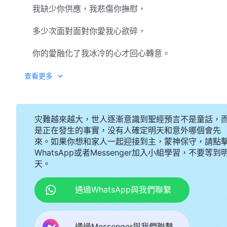
我缺少你供應，我悲傷你撫慰，
多少次面對面對你愛我心欲碎，
你的愛融化了我冰冷的心才回心轉意。
我曾多少次冷落你，多少次使你傷心難過，
查看更多
多少次怒目相視，讓你孤獨站立一旁。
灾難越來越大，世人逐漸意識到聖經預言不是童話，
你對人情意濃，為何換來你心悲痛，
是正在發生的事實，没有人確定明天和意外哪個會先
來。如果你想和家人一起迎接到主，蒙神保守，請點
只恨肉體太悖逆，只恨被撒但敗壞太深，
WhatsApp或者Messenger加入小組學習，不要等到
天。
污穢不堪不配見你面，深覺我不配愛你。
如此抵擋悖逆的人為何你還把我愛，
通過WhatsApp與我們聯繫
為何你還把我愛！
通過Messenger與我們聯繫