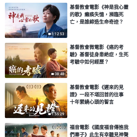
基督教會電影《神是我心靈
的歌》癱痪失憶，瀕臨死
亡，是誰締造生命奇迹？
1:12:53
基督教會微電影《癌的考
驗》基督徒身患絶症，生死
考驗中如何經歷？
38:48
基督教會電影《遲來的見
證》一段不堪回首的往事
十年縈繞心頭的誓言
1:55:29
福音電影《國度福音傳進我
們寨子》此生有幸聽見神聲