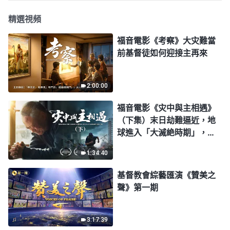
精選視頻
福音電影《考察》大灾難當
前基督徒如何迎接主再來
2:00:00
福音電影《灾中與主相遇》
（下集）末日劫難逼近，地
球進入「大滅絶時期」，人
類進入倒計時，你準備好逃
1:34:40
生了嗎？
基督教會綜藝匯演《贊美之
聲》第一期
3:17:39