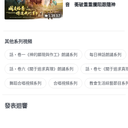
音 衝破重重攔阻跟隨神
1:39:57
其他系列視頻
話・卷一《神的顯現與作工》朗誦系列
每日神話朗誦系列
話・卷六《關于追求真理》朗誦系列
話・卷七《關于追求真
舞蹈合唱視頻系列
合唱視頻系列
教會生活綜藝節目系
發表迴響