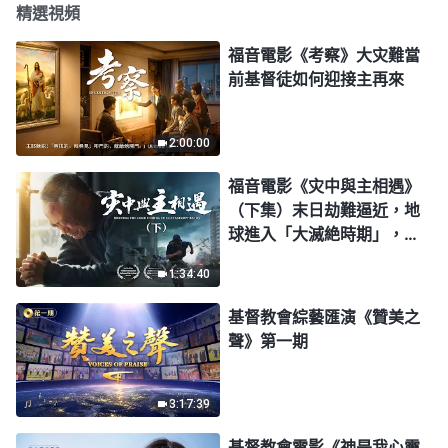
精選視頻
福音電影《考察》大灾難當
前基督徒如何迎接主再來
2:00:00
福音電影《灾中與主相遇》
（下集）末日劫難逼近，地
球進入「大滅絶時期」，人
類進入倒計時，你準備好逃
1:34:40
生了嗎？
基督教會綜藝匯演《贊美之
聲》第一期
3:17:39
基督教會電影《神是我心靈