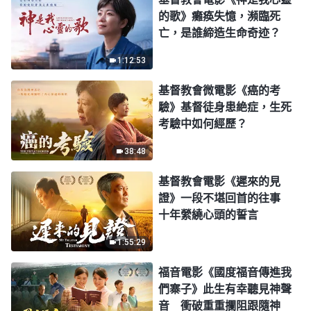
的歌》癱痪失憶，瀕臨死
亡，是誰締造生命奇迹？
1:12:53
基督教會微電影《癌的考
驗》基督徒身患絶症，生死
考驗中如何經歷？
38:48
基督教會電影《遲來的見
證》一段不堪回首的往事
十年縈繞心頭的誓言
1:55:29
福音電影《國度福音傳進我
們寨子》此生有幸聽見神聲
音 衝破重重攔阻跟隨神