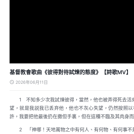
基督教會歌曲《彼得對待試煉的態度》【詩歌MV】
2026年06月11日
1 不知多少次我試煉彼得，當然，他也被弄得死去活
望，就是我説我已丢弃他，他也不灰心失望，仍然按照以
許，我要把他最後扔在撒但手裏，但在這種不臨及其肉身而
2 「神哪！天地萬物之中有何人、有何物、有何事不