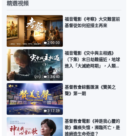
精選視頻
基督教會歌曲《性情變化最關鍵是
認識自己本性》【詩歌MV】
福音電影《考察》大灾難當前
4:13
基督徒如何迎接主再來
基督教會歌曲《能真實順服神才是
2:00:00
性情變化》【詩歌MV】
福音電影《灾中與主相遇》
3:57
（下集）末日劫難逼近，地球
進入「大滅絶時期」，人類進
基督教會歌曲《神的唯一心願》
入倒計時，你準備好逃生了
【詩歌MV】
1:34:40
嗎？
基督教會綜藝匯演《贊美之
3:26
聲》第一期
基督教會詩歌《當進入國度時代之
時》
3:17:39
4:13
基督教會電影《神是我心靈的
歌》癱痪失憶，瀕臨死亡，是
誰締造生命奇迹？
基督教會歌曲《神生命力量的體