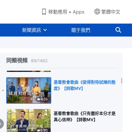
3:16
移動應用 • Apps
繁體中文
基督教會歌曲《放下名利地位才能
得着釋放自由》【詩歌MV】
新聞資訊
關于我們
5:17
基督教會歌曲《信神的真正含義》
【詩歌MV】
同類視頻
89
/
1462
6:26
基督教會歌曲《彼得對待試煉的態
度》【詩歌MV】
4:06
基督教會歌曲《只有盡好本分才是
真心信神》【詩歌MV】
5:03