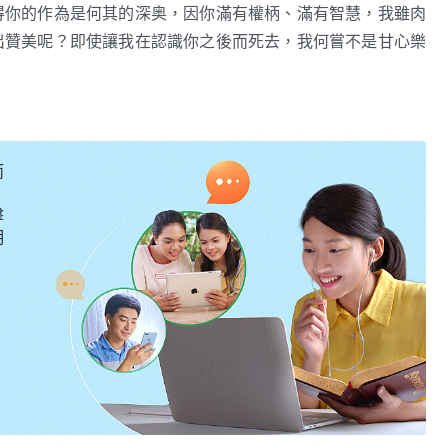
得你的作為是何其的深奥，因你滿有權柄、滿有智慧，我雖肉
出贊美呢？即使讓我在認識你之後而死去，我何嘗不是甘心樂
但足以見得，他以為我使用而驕傲、自豪，并不因着受試煉而
千年來的人作了標杆、作了模型。這不正是你們該效法的嗎？
為你們的行事原則。
而
——《話・卷一 神的顯現與作工・神向全宇的説話・第六篇》
擊
明