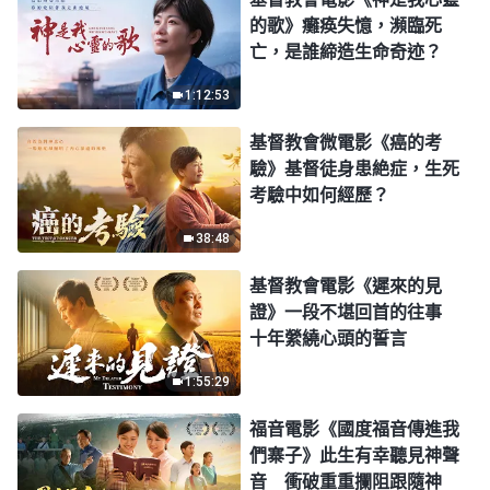
的歌》癱痪失憶，瀕臨死
亡，是誰締造生命奇迹？
1:12:53
基督教會微電影《癌的考
驗》基督徒身患絶症，生死
考驗中如何經歷？
38:48
基督教會電影《遲來的見
證》一段不堪回首的往事
十年縈繞心頭的誓言
1:55:29
福音電影《國度福音傳進我
們寨子》此生有幸聽見神聲
音 衝破重重攔阻跟隨神