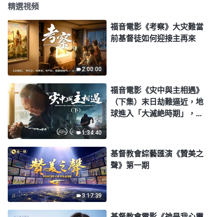
精選視頻
福音電影《考察》大灾難當
前基督徒如何迎接主再來
2:00:00
福音電影《灾中與主相遇》
（下集）末日劫難逼近，地
球進入「大滅絶時期」，人
類進入倒計時，你準備好逃
1:34:40
生了嗎？
基督教會綜藝匯演《贊美之
聲》第一期
3:17:39
基督教會電影《神是我心靈