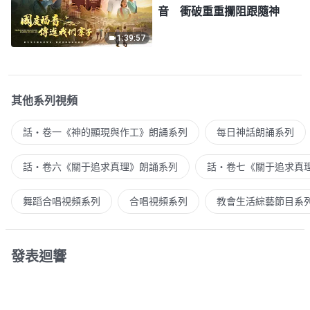
音 衝破重重攔阻跟隨神
1:39:57
其他系列視頻
話・卷一《神的顯現與作工》朗誦系列
每日神話朗誦系列
話・卷六《關于追求真理》朗誦系列
話・卷七《關于追求真
舞蹈合唱視頻系列
合唱視頻系列
教會生活綜藝節目系
發表迴響