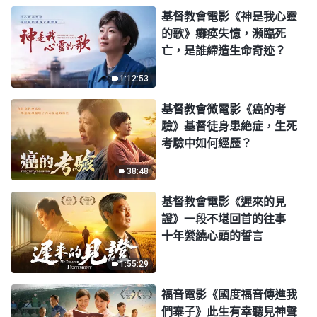
基督教會電影《神是我心靈
的歌》癱痪失憶，瀕臨死
亡，是誰締造生命奇迹？
1:12:53
基督教會微電影《癌的考
驗》基督徒身患絶症，生死
考驗中如何經歷？
38:48
基督教會電影《遲來的見
證》一段不堪回首的往事
十年縈繞心頭的誓言
1:55:29
福音電影《國度福音傳進我
們寨子》此生有幸聽見神聲