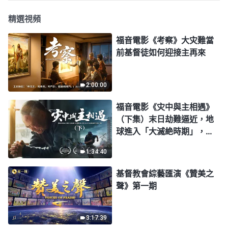
精選視頻
福音電影《考察》大灾難當
前基督徒如何迎接主再來
2:00:00
福音電影《灾中與主相遇》
（下集）末日劫難逼近，地
球進入「大滅絶時期」，人
類進入倒計時，你準備好逃
1:34:40
生了嗎？
基督教會綜藝匯演《贊美之
聲》第一期
3:17:39