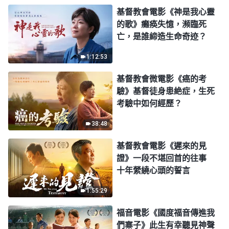
基督教會電影《神是我心靈
的歌》癱痪失憶，瀕臨死
亡，是誰締造生命奇迹？
1:12:53
基督教會微電影《癌的考
驗》基督徒身患絶症，生死
考驗中如何經歷？
38:48
基督教會電影《遲來的見
證》一段不堪回首的往事
十年縈繞心頭的誓言
1:55:29
福音電影《國度福音傳進我
們寨子》此生有幸聽見神聲