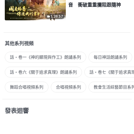
音 衝破重重攔阻跟隨神
1:39:57
其他系列視頻
話・卷一《神的顯現與作工》朗誦系列
每日神話朗誦系列
話・卷六《關于追求真理》朗誦系列
話・卷七《關于追求真
舞蹈合唱視頻系列
合唱視頻系列
教會生活綜藝節目系
發表迴響