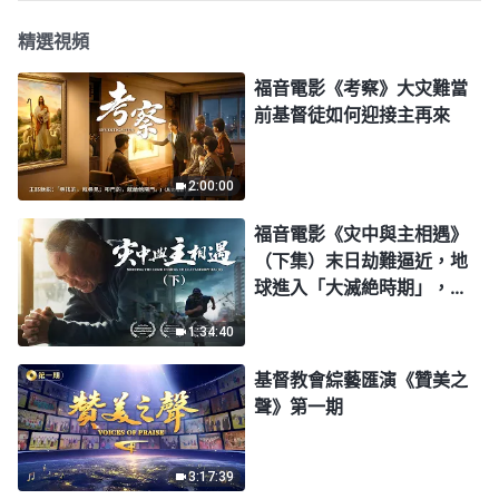
精選視頻
福音電影《考察》大灾難當
前基督徒如何迎接主再來
2:00:00
福音電影《灾中與主相遇》
（下集）末日劫難逼近，地
球進入「大滅絶時期」，人
類進入倒計時，你準備好逃
1:34:40
生了嗎？
基督教會綜藝匯演《贊美之
聲》第一期
3:17:39