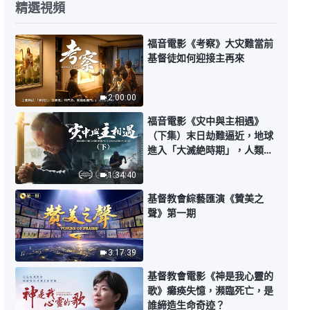
精選視頻
基督徒的經歷見證 第1621期《嫉
賢妒能太可恨》
福音電影《考察》大灾難當前
基督徒如何迎接主再來
25:46
基督徒的經歷見證 第1620期《我
2:00:00
學會盡自己的責任了》
福音電影《灾中與主相遇》
27:27
（下集）末日劫難逼近，地球
進入「大滅絶時期」，人類進
入倒計時，你準備好逃生了
基督徒的經歷見證 第519期《我
1:34:40
嗎？
為什麽總偽裝自己》
基督教會綜藝匯演《贊美之
29:17
聲》第一期
基督徒的經歷見證 第1619期《指
點問題是揭短嗎》
3:17:39
基督教會電影《神是我心靈的
25:03
歌》癱痪失憶，瀕臨死亡，是
誰締造生命奇迹？