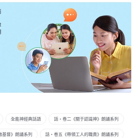
而
擊
明
全能神經典話語
話・卷二《關于認識神》朗誦系列
敵基督》朗誦系列
話・卷五《帶領工人的職責》朗誦系列