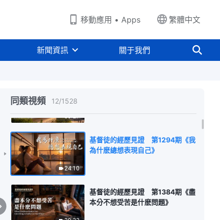
28:16
移動應用 • Apps
繁體中文
基督徒的經歷見證 第1189期《總
顯露自己是什麽性情》
新聞資訊
關于我們
34:45
基督徒的經歷見證 第1278期《難
處面前我終于不再逃避》
同類視頻
12
/
1528
35:27
基督徒的經歷見證 第1294期《我
為什麽總想表現自己》
24:10
基督徒的經歷見證 第1384期《盡
本分不想受苦是什麽問題》