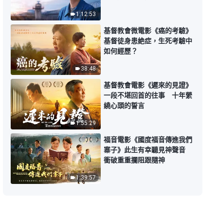
基督徒的經歷見證 第1618期《顯
露自己帶來的苦果》常常誇耀自己
1:12:53
是滑向深淵的開始
28:33
基督教會微電影《癌的考驗》
基督徒身患絶症，生死考驗中
如何經歷？
基督徒的經歷見證 第1617期《狂
妄性情不解决盡不好本分》
38:48
27:25
基督教會電影《遲來的見證》
一段不堪回首的往事 十年縈
基督徒的經歷見證 第1616期《傳
繞心頭的誓言
福音是我的責任》
1:55:29
29:18
福音電影《國度福音傳進我們
寨子》此生有幸聽見神聲音
基督徒的經歷見證 第1615期《追
衝破重重攔阻跟隨神
求名譽地位盡不好本分》
1:39:57
27:16
基督徒的經歷見證 第1614期《我
不再受病痛轄制了》