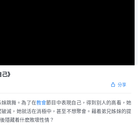
自己》
分享
姊妹跳舞。為了在
教會
節目中表現自己，得到别人的高看，她
望破滅，她就活在消極中，甚至不想聚會。藉着弟兄姊妹的提
後隱藏着什麽敗壞性情？