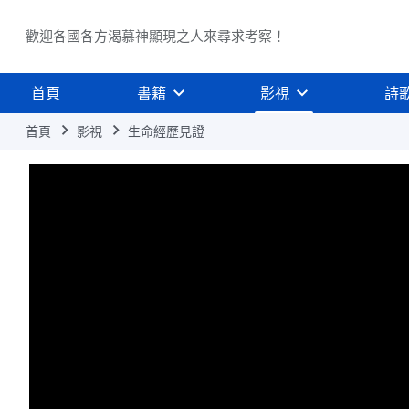
歡迎各國各方渴慕神顯現之人來尋求考察！
首頁
書籍
影視
詩
首頁
影視
生命經歷見證