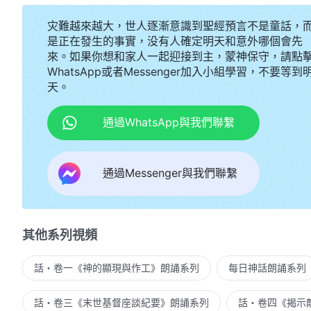
灾難越來越大，世人逐漸意識到聖經預言不是童話，
是正在發生的事實，没有人確定明天和意外哪個會先
來。如果你想和家人一起迎接到主，蒙神保守，請點
WhatsApp或者Messenger加入小組學習，不要等到
天。
通過WhatsApp與我們聯繫
通過Messenger與我們聯繫
其他系列視頻
話・卷一《神的顯現與作工》朗誦系列
每日神話朗誦系列
話・卷三《末世基督座談紀要》朗誦系列
話・卷四《揭示