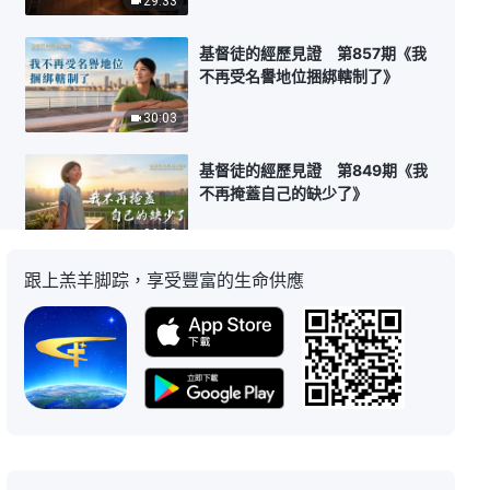
29:33
基督徒的經歷見證 第857期《我
不再受名譽地位捆綁轄制了》
30:03
基督徒的經歷見證 第849期《我
不再掩蓋自己的缺少了》
26:10
跟上羔羊脚踪，享受豐富的生命供應
基督徒的經歷見證 第869期《老
好人真的好嗎》
22:42
基督徒的經歷見證 第822期《尋
求問題的背後》
22:30