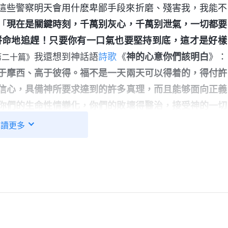
這些警察明天會用什麽卑鄙手段來折磨、殘害我，我能不
「
現在是關鍵時刻，千萬别灰心，千萬别泄氣，一切都要
拼命地追趕！只要你有一口氣也要堅持到底，這才是好樣
我還想到神話語
詩歌
《
神的心意你們該明白
》：
第二十篇》
于摩西、高于彼得。福不是一天兩天可以得着的，得付許
信心，具備神所要求達到的許多真理，而且能够面向正義
你們的生命性情變化，你們的敗壞得醫治，接受神的一切
的，是神作工的最終目的，是神對這班人的要求。……
」
閲讀更多
從神的話中認識到，神許可這個環境臨到我，都
簡單嗎？》
，可我總是害怕受苦，考慮的都是自己的肉體，對神哪有
的追捕，雖然受了很多苦，但還一直堅持盡本分，覺得我
量，看到我的信心太小了！我又想起彼得，他在遭受撒但
為神作出剛强響亮的見證。我願意效法彼得，就算被判刑