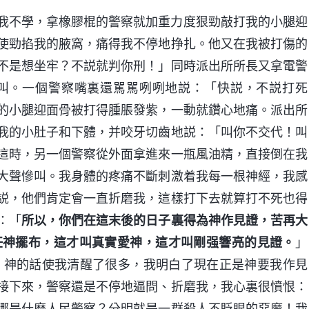
我不學，拿橡膠棍的警察就加重力度狠勁敲打我的小腿迎
使勁掐我的腋窩，痛得我不停地挣扎。他又在我被打傷的
不是想坐牢？不説就判你刑！」同時派出所所長又拿電警
叫。一個警察嘴裏還駡駡咧咧地説：「快説，不説打死
的小腿迎面骨被打得腫脹發紫，一動就鑽心地痛。派出所
我的小肚子和下體，并咬牙切齒地説：「叫你不交代！叫
這時，另一個警察從外面拿進來一瓶風油精，直接倒在我
大聲慘叫。我身體的疼痛不斷刺激着我每一根神經，我感
説，他們肯定會一直折磨我，這樣打下去就算打不死也得
：「
所以，你們在這末後的日子裏得為神作見證，苦再大
任神擺布，這才叫真實愛神，這才叫剛强響亮的見證。
」
神的話使我清醒了很多，我明白了現在正是神要我作見
》
接下來，警察還是不停地逼問、折磨我，我心裏很憤恨：
哪是什麽人民警察？分明就是一群殺人不眨眼的惡魔！我