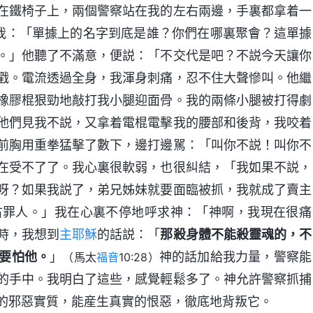
在鐵椅子上，兩個警察站在我的左右兩邊，手裏都拿着一
我：「單據上的名字到底是誰？你們在哪裏聚會？這單據
。」他聽了不滿意，便説：「不交代是吧？不説今天讓你
戳。電流透過全身，我渾身刺痛，忍不住大聲慘叫。他繼
橡膠棍狠勁地敲打我小腿迎面骨。我的兩條小腿被打得劇
他們見我不説，又拿着電棍電擊我的腰部和後背，我咬着
前胸用重拳猛擊了數下，邊打邊駡：「叫你不説！叫你不
在受不了了。我心裏很軟弱，也很糾結，「我如果不説，
呀？如果我説了，弟兄姊妹就要面臨被抓，我就成了賣主
古罪人。」我在心裏不停地呼求神：「神啊，我現在很痛
時，我想到
主耶穌
的話説：「
那殺身體不能殺靈魂的，不
要怕他。
」
神的話加給我力量，警察能
（馬太
福音
10:28）
的手中。我明白了這些，感覺輕鬆多了。神允許警察抓捕
的邪惡實質，能産生真實的恨惡，徹底地背叛它。