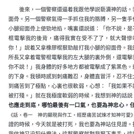
後來，一個警察還逼着我跟他學説褻瀆神的話。
面骨。另一個警察氣得一手抓住我的胳膊，另一隻手
小腿迎面骨上使勁地掐，嘴裏還説道：「你不説，是
棍電擊我的後背，痛得我實在受不了了，就大聲慘
你！」説着又拿橡膠棍狠勁敲打我小腿的迎面骨。我
所長又拿着電警棍電擊我的左大腿的裏外側，還電擊
你不説！」我身體的好多地方都被電擊成了紫黑色。
的下身。我頓時感到刺痛難忍，身體直冒汗，忍不住
到痛苦到了極點，心裏也很軟弱，心想：「我如果不
被打殘。」就在我極度軟弱的時候，我想到神的話説
也應走到底，哪怕最後有一口氣，也要為神忠心，
《話・卷一 神的顯現與作工・經歷痛苦試煉才知神可愛
證的時候，今天就是被打死，我也要為神站住見證。
我信神又没犯什麽法，這幫警察就對我狠下毒手，這