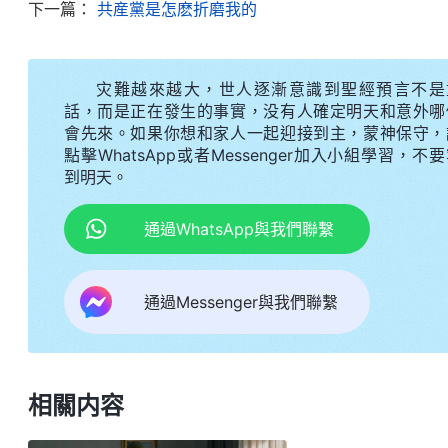
下一篇：
共産黨是怎麽折磨我的
到了第二天早上7點多，他們才來給我打開手銬
經失去了知覺，不能走路了。到了上午10點多，一
灾難越來越大，世人逐漸意識到聖經預言不是
上有老下有小，要是被判個一年兩年能有好嗎？説還
話，而是正在發生的事實，没有人確定明天和意外哪
警察利用家人、情感引誘我背叛神，我决不會讓他的
會先來。如果你想和家人一起迎接到主，蒙神保守，
點擊WhatsApp或者Messenger加入小組學習，不
到我跟前猛扇了我兩個耳光，我只覺得頭一矇，臉上
到明天。
都出去了，只留下我一個人銬在鐵椅子上。到了晚上8
來。臨走前，警察就威脅我：「出去後，不准説腿上
通過WhatsApp與我們聯繫
説没有，你的腿是自己磕碰的！」他們又讓我照他們
黨為了掩蓋它殘害人的事實，强逼我歪曲事實説話，
通過Messenger與我們聯繫
回到家後的第二天，我就起不了床，腿也動不了
敢正常呼吸，睡覺一翻身下半身都疼痛難忍，夜裏經
血導致的。大概一個月左右的時間，我的腿才能拄着
相關内容
逼迫、患難，我看到共産黨就是仇恨神、抵擋神的惡