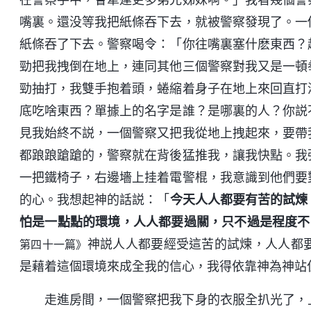
嘴裏。還没等我把紙條吞下去，就被警察發現了。一
紙條吞了下去。警察喝令：「你往嘴裏塞什麽東西？
勁把我拽倒在地上，連同其他三個警察對我又是一頓
勁抽打，我雙手抱着頭，蜷縮着身子在地上來回直打
底吃啥東西？單據上的名字是誰？是哪裏的人？你説
見我始終不説，一個警察又把我從地上拽起來，要帶
都踉踉蹌蹌的，警察就在背後猛推我，讓我快點。我
一把鐵椅子，右邊墻上挂着電警棍，我意識到他們要
的心。我想起神的話説：「
今天人人都要有苦的試煉
怕是一點點的環境，人人都要過關，只不過是程度不
神説人人都要經受這苦的試煉，人人都
第四十一篇》
是藉着這個環境來成全我的信心，我得依靠神為神站
走進房間，一個警察把我下身的衣服全扒光了，