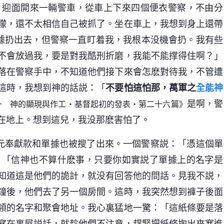
上，迎面開來一輛警車，從車上下來四個便衣警察，不由分
矇，還不太相信自己被抓了。坐在車上，我想到身上還帶
單據扔出去，但警察一直盯着我，我根本没機會扔。我有些
不會放過我，要是對我酷刑折磨，我能不能撑得住啊？」
落在警察手中，不知道他們接下來會怎麽對待我，不管遭
這時，我想到神的話説：「
不要怕這怕那，萬軍之
全能神
是啊，警
一 神的顯現與作工・基督起初的發表・第二十六篇》
在地上。想到這兒，我没那麽害怕了。
0元奉獻款和單據也被搜了出來。一個警察説：「憑這個單
：「信神也不算什麽事，只要你如實説了單據上的名字是
知道這是他們的詭計，就没有回答他的問話。見我不説，
鐘後，他們去了另一個房間。這時，我突然想到褲子後面
領的名字和聚會地址。我心裏猛地一驚：「這紙條要是落
察在裏屋説話，就趁他們不注意，趕緊把紙條掏出來塞進