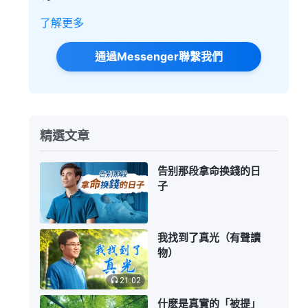
了解更多
通過Messenger聯繫我們
精選文章
告别那段拿命换錢的日
子
我找到了真光（有聲讀
物）
21:02
什麽是真實的「被提」