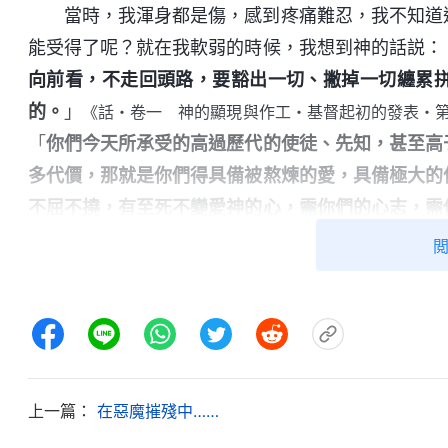
當時，我渾身都是傷，感到疼痛難忍，我不知道
能受得了呢？就在我軟弱的時候，我想到神的話説：
向前看，不走回頭路，要豁出一切、撇掉一切纏累
的。
」
《話・卷一 神的顯現與作工・基督起初的發表・
「
你們今天所承受的高過歷代的使徒、先知，甚至高
多代價，那就是你們得具備被熬煉的愛，具備極大的
不屈不撓，有至死不變愛神的心，需你們的心志，需
擺布，不埋怨，甚至能順服至死，這是你們該達到
《話・卷一 神的顯現與作工・神的作工像人想象得那麽
是為了成全我的信心，需要我有心志、有毅力去面對
一點信心？一直以來，我總認為自己經受共産黨多年
是愛神的人，今天在試煉面前我才看見自己的真實身
政權迫害的時候，甘願為神倒釘十字架，能豁出性命
上一篇：
在惡魔摧殘中……
坐監，把牢底坐穿了，也要為神站住見證。