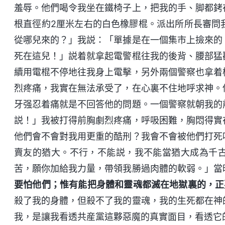
羞辱。他們喝令我坐在鐵椅子上，把我的手、脚都銬
根直徑約2厘米左右的白色橡膠棍。派出所所長審問
從哪兒來的？」我説：「單據是在一個集市上撿來的
死在這兒！」説着就拿起電警棍往我的後背、腰部猛
續用電棍不停地往我身上電擊，另外兩個警察也拿着
烈疼痛，我實在無法承受了，在心裏不住地呼求神。
牙强忍着痛就是不回答他的問題。一個警察就朝我的
説！」我被打得前胸劇烈疼痛，呼吸困難，胸悶得實
他們會不會對我用更重的酷刑？我會不會被他們打死
賣友的猶大。不行，不能説，我不能當猶大成為千
苦，願你加給我力量，帶領我勝過肉體的軟弱。」當
要怕他們；惟有能把身體和靈魂都滅在地獄裏的，正
殺了我的身體，但殺不了我的靈魂，我的生死都在神
我，是讓我看透共産黨這夥惡魔的真實面目，看透它