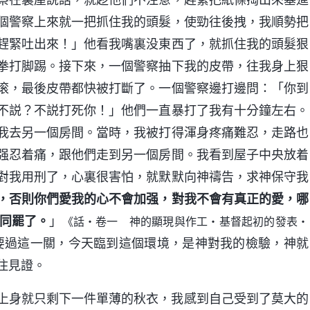
個警察上來就一把抓住我的頭髮，使勁往後拽，我順勢把
趕緊吐出來！」他看我嘴裏没東西了，就抓住我的頭髮狠
拳打脚踢。接下來，一個警察抽下我的皮帶，往我身上狠
滚，最後皮帶都快被打斷了。一個警察邊打邊問：「你到
不説？不説打死你！」他們一直暴打了我有十分鐘左右。
我去另一個房間。當時，我被打得渾身疼痛難忍，走路也
强忍着痛，跟他們走到另一個房間。我看到屋子中央放着
對我用刑了，心裏很害怕，就默默向神禱告，求神保守我
，否則你們愛我的心不會加强，對我不會有真正的愛，哪
同罷了。
」
《話・卷一 神的顯現與作工・基督起初的發表・
要過這一關，今天臨到這個環境，是神對我的檢驗，神就
住見證。
上身就只剩下一件單薄的秋衣，我感到自己受到了莫大的