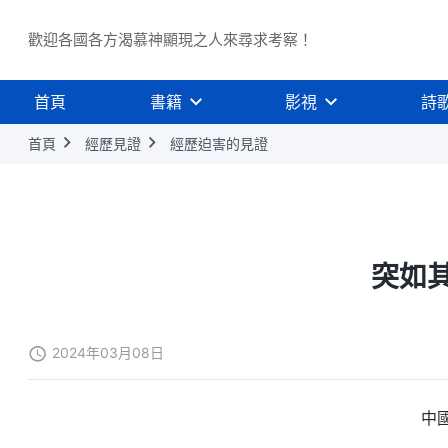
歡迎各國各方渴慕神顯現之人來尋求考察！
首頁
書籍
影視
詩
首頁
經歷見證
經歷迫害的見證
突如
2024年03月08日
中