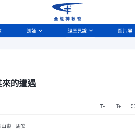
歌
朗誦
經歷見證
圖片展
其來的遭遇
國山東 周安