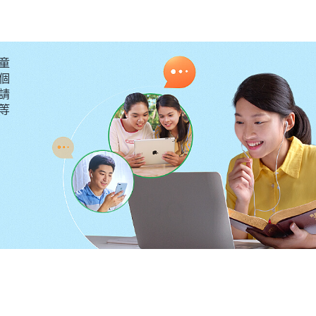
，讓我把褲子穿上。我想站起來，可兩條腿腫得黑紫，已
個警察對我説：「只要你把信神的事交代清楚就可以了。你
童
是不説，自己好好想想吧！」我意識到這是撒但的詭計。
個
詭計得逞，于是我就没搭理他。見我不説，一個警察就走
請
要等
火辣辣的。他們問了我大概半小時左右也没問出什麽，就
點多左右，家人找人托關係，花了6000元才把我保釋出
的傷是我們打的，如果有人問派出所的人打没打你，你就
的話學説一遍，録下來才放我走。我心裏特别憤恨：共産
真是太卑鄙無耻了！
。我在家裏打了一個星期的吊瓶，半個月後胸口還痛得不
常被痛醒，而且大便全是黑的，醫生説這是受了内傷内出
拐杖慢慢地走，但只能站着，還不能打彎。經歷了這次的
魔實質，我也看到神對我的拯救，在酷刑折磨中，是神一