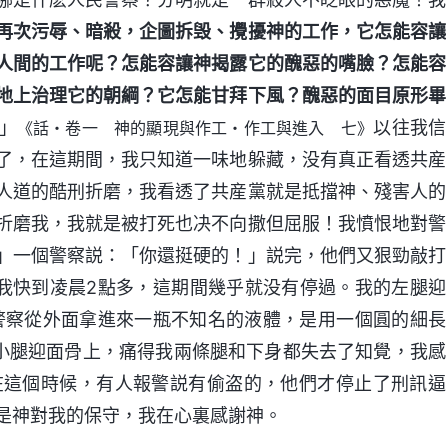
再次污辱、暗殺，企圖拆毁、攪擾神的工作，它怎能容讓
人間的工作呢？怎能容讓神揭露它的醜惡的嘴臉？怎能容
地上治理它的朝綱？它怎能甘拜下風？醜惡的面目原形畢
」
以往我信
《話・卷一 神的顯現與作工・作工與進入 七》
了，在這期間，我只知道一味地躲藏，没有真正看透共産
人道的酷刑折磨，我看透了共産黨就是抵擋神、殘害人的
折磨我，我就是被打死也决不向撒但屈服！我憤恨地對警
」一個警察説：「你還挺硬的！」説完，他們又狠勁敲打
我快到凌晨2點多，這期間幾乎就没有停過。我的左腿迎
警察從外面拿進來一瓶不知名的液體，是用一個圓的細長
左小腿迎面骨上，痛得我兩條腿和下身都失去了知覺，我感
在這個時候，有人報警説有偷盗的，他們才停止了刑訊逼
是神對我的保守，我在心裏感謝神。