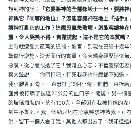
想到神的話：「
它要將神的全部都毁于一旦，要將神
神與它『同等的地位』？怎能容讓神在地上『插手』
讓神打亂它的工作？這魔鬼氣急敗壞，怎能容讓神在
露，令人哭笑不得，實難提起，這不是它的本質嗎？
主時就遭受共産黨的追捕、迫害，到現在已經十幾年
黨倒行逆施、逆天而行的實質，今天親身經歷這慘無
惡魔，從心裏恨透了它！我暗立心志：不管警察怎麽
察大聲説：「你們打吧，打死我我也什麽都不知道。
我小腿迎面骨，一直敲打了5個小時。他們一直折磨
面骨被打爛了長達20公分的血口子。隨後，另一個
的玻璃瓶裝的，約有100克，全部倒在我被打傷的
到生不如死。我一個勁兒地在心裏呼求神救我。正
供，留下一個人看守我，其他人都出去了。我知道這