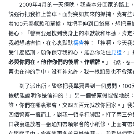
2009年4月的一天傍晚，我盡本分回家的路
説强行把我推上警車。面對突如其來的抓捕，我有些
着100元奉獻款和單據，就把手伸到口袋裏，想把
擔心，「警察要是搜到我身上的奉獻款和單據，肯定
我越想越害怕，在心裏默默
禱告
神：「神啊，今天我
受什麽酷刑，願你保守我的心，能為你站住
見證
。」
必與你同在，他作你們的後盾、作盾牌。
」
《話・卷
察也在神的手中，没有神允許，我一根頭髮也不會落
到了派出所，警察把我單獨帶到一個房間，10
據就能證明你是信神的！」另一個警察假惺惺地説
誰，你們在哪裏聚會，交四五百元就放你回家。」我
四個警察一擁而上，對我一頓拳打脚踢。打了兩三分
口袋裏還放着一張通知帶領聚會的小紙條，上面有帶
在警察手中，會牽連更多弟兄姊妹啊。」我看幾個警