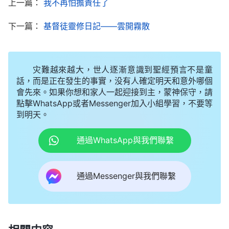
上一篇：
我不再怕擔責任了
追求真理，總追求名譽地位，不務正業導致的；而有
下一篇：
基督徒靈修日記——雲開霧散
許多弟兄姊妹，他們也盡帶領本分，但他們走的路
對，有敗壞性情流露或者臨到失敗、産生過犯時，他
們注重反省認識自己，注重尋求真理解决自己的敗壞
灾難越來越大，世人逐漸意識到聖經預言不是童
話，而是正在發生的事實，没有人確定明天和意外哪個
性情，按真理原則辦事，盡本分越來越有果效。地位
會先來。如果你想和家人一起迎接到主，蒙神保守，請
是很顯明人，但對于追求真理的人來説，地位再高也
點擊WhatsApp或者Messenger加入小組學習，不要等
不會作惡，對不追求真理的人，即使没有地位最終也
到明天。
會被淘汰。明白這些後，我也意識到為什麽自己被選
通過WhatsApp與我們聯繫
為帶領後心裏抵觸，推托這個本分，主要就是因為經
過多次撤换之後，我不追求真理，不反省認識自己失
通過Messenger與我們聯繫
敗的根源，反而認為是有了地位才導致自己一次次跌
倒的，還把「爬得高摔得慘」「高處不勝寒」這些謬
論當真理持守，所以面對弟兄姊妹選舉我做帶領，我
不是迎合順服，而是保全自己，擔心盡帶領本分再被