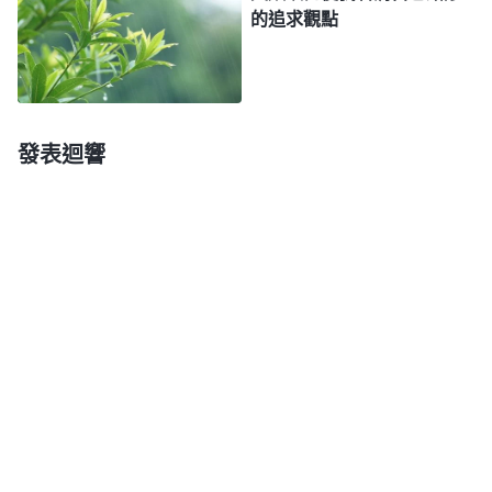
從神的話中看到，人盡什麽本分
分與人的本分的區别》
的追求觀點
不能决定人最終是得福還是受禍，人得福受禍主要是
根據人在盡本分的過程中是否追求真理，最終有没有
得着真理，生命性情有没有變化。對照神的話，我感
發表迴響
到很蒙羞，看到自己信神這麽多年來一直在為前途歸
宿奔波忙碌，起初我以為在神家做帶領就能讓人高
看、蒙神稱許，最後還能得福有好歸宿，所以我熱心
花費，受苦盡本分。經歷幾次撤换後，我害怕做帶領
會被顯明淘汰，就不願盡帶領本分，看到我盡本分全
是在與神搞交易换取歸宿，甚至想讓神簽字畫押保證
我能蒙拯救才願意付出花費。我為了保全自己拒絶神
的托付，反過來却講歪理、找藉口，説是怕耽誤教會
工作，還認為自己很有理智，真是不可理喻！此時再
看神的話「
人能盡自己的本分那是人該做的，人若不