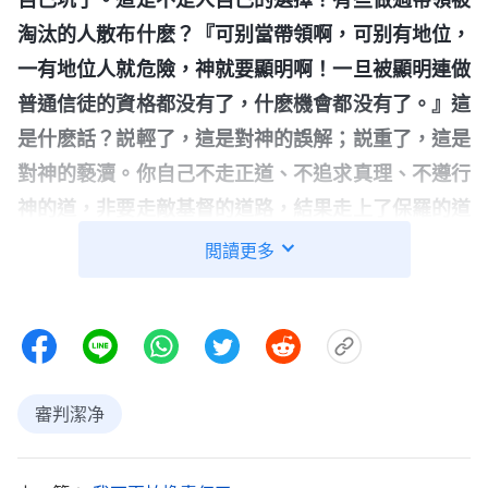
淘汰的人散布什麽？『可别當帶領啊，可别有地位，
一有地位人就危險，神就要顯明啊！一旦被顯明連做
普通信徒的資格都没有了，什麽機會都没有了。』這
是什麽話？説輕了，這是對神的誤解；説重了，這是
對神的褻瀆。你自己不走正道、不追求真理、不遵行
神的道，非要走敵基督的道路，結果走上了保羅的道
路，落得跟保羅一樣的下場、結局，然後還埋怨神、
閲讀更多
論斷神不公義，這是不是正宗的敵基督？這是可咒可
詛的！
」
《話・卷三 末世基督座談紀要・怎樣解决地位
通過神話語的揭示我才認識到，人走敵
的試探捆綁》
基督道路被淘汰不是被地位坑害的，根源在于人不追
審判潔净
求真理，總追求名譽地位，顯露自己讓人高看，甚至
還作惡打岔攪擾教會工作。仔細想想，我以前失敗不
是因為有地位，而是我的性情太狂妄，盡本分期間不