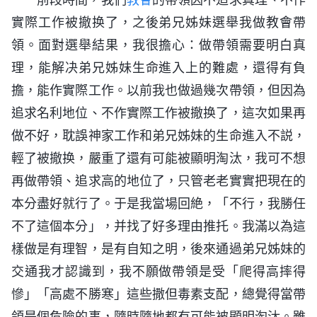
實際工作被撤换了，之後弟兄姊妹選舉我做教會帶
領。面對選舉結果，我很擔心：做帶領需要明白真
理，能解决弟兄姊妹生命進入上的難處，還得有負
擔，能作實際工作。以前我也做過幾次帶領，但因為
追求名利地位、不作實際工作被撤换了，這次如果再
做不好，耽誤神家工作和弟兄姊妹的生命進入不説，
輕了被撤换，嚴重了還有可能被顯明淘汰，我可不想
再做帶領、追求高的地位了，只管老老實實把現在的
本分盡好就行了。于是我當場回絶，「不行，我勝任
不了這個本分」，并找了好多理由推托。我滿以為這
樣做是有理智，是有自知之明，後來通過弟兄姊妹的
交通我才認識到，我不願做帶領是受「爬得高摔得
慘」「高處不勝寒」這些撒但毒素支配，總覺得當帶
領是個危險的事，隨時隨地都有可能被顯明淘汰。雖