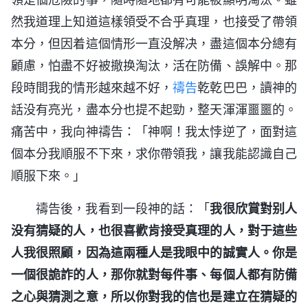
然我道理上知道這樣領受不合乎真理，也接受了帶領
本分，但因着這個情形一直没解决，盡這個本分總有
顧慮，怕盡不好被撤换淘汰，活在防備、誤解中。那
段時間我的情形越來越不好，
禱告
乾乾巴巴，讀神的
話没有亮光，盡本分也提不起勁，整天渾渾噩噩的。
痛苦中，我向神禱告：「神啊！我太悖逆了，面對這
個本分我順服不下來，求你帶領我，讓我能認識自己
順服下來。」
禱告後，我看到一段神的話：「
我很欣賞對别人
没有猜疑的人，也很喜歡肯接受真理的人，對于這些
人我很照顧，因為這兩種人是我眼中的誠實人。你是
一個很詭詐的人，那你就對每件事、每個人都有防備
之心與猜測之意，所以你對我的信也是建立在猜疑的