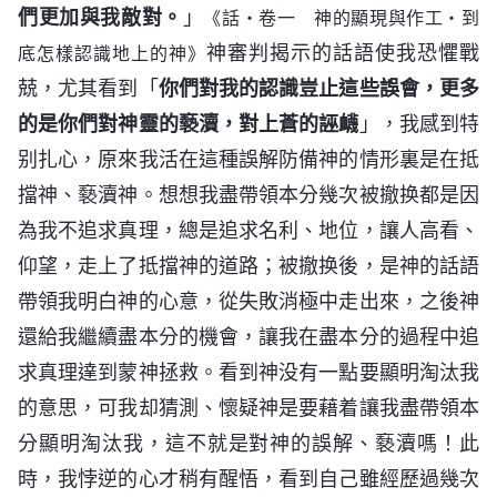
們更加與我敵對。
」
《話・卷一 神的顯現與作工・到
神審判揭示的話語使我恐懼戰
底怎樣認識地上的神》
兢，尤其看到「
你們對我的認識豈止這些誤會，更多
的是你們對神靈的褻瀆，對上蒼的誣衊
」，我感到特
别扎心，原來我活在這種誤解防備神的情形裏是在抵
擋神、褻瀆神。想想我盡帶領本分幾次被撤换都是因
為我不追求真理，總是追求名利、地位，讓人高看、
仰望，走上了抵擋神的道路；被撤换後，是神的話語
帶領我明白神的心意，從失敗消極中走出來，之後神
還給我繼續盡本分的機會，讓我在盡本分的過程中追
求真理達到蒙神拯救。看到神没有一點要顯明淘汰我
的意思，可我却猜測、懷疑神是要藉着讓我盡帶領本
分顯明淘汰我，這不就是對神的誤解、褻瀆嗎！此
時，我悖逆的心才稍有醒悟，看到自己雖經歷過幾次