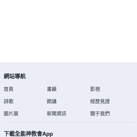
能盡自己的本分那就是人的悖逆
」，我心裏感到很自
責。今天我没有真理實際、身量太小這是實情，神給
我盡帶領本分的機會不是因為我能勝任這個本分，而
是希望我在盡本分的過程中追求真理，補足自己的缺
少，達到合格的盡本分，可我却自私卑鄙，總為自己
考慮，怕做帶領再被顯明撤换没有了好的結局歸宿，
就想方設法推托本分，我太悖逆了，對神哪有一點順
服？
網站導航
尋求中，我又看到兩段神的話：「
彼得作的工作
首頁
書籍
影視
是在盡一個受造之物的本分，他是在追求愛神的過程
詩歌
朗誦
經歷見證
中作工的，不是在使徒的位上作工。保羅在作工的過
圖片展
新聞資訊
關于我們
程中也有個人的追求，他的追求只是為了以後的盼
望，為了以後能有好的歸宿，他在作工中并不接受熬
下載全能神教會App
煉也不接受修理與對付，他認為只要他所作的工作滿