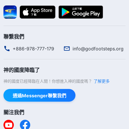
足神的心意，他所做的一切能討神的喜悦，到最後必
有賞賜為他存留。他的作工中并没有個人的經歷，完
全是為作工而作工，并不是在追求變化中來作工。他
聯繫我們
的作工中盡是交易，并没有一點受造之物的本分或是
順服。在他作工的過程中他的舊性并没有變化，他作
+886-978-777-179
info@godfootsteps.org
工只是為别人效力，并不能使他的性情得變化。保羅
没經過成全也没經過對付而直接作工，他的存心就是
神的國度降臨了
為了領賞賜，彼得就不一樣了，他是經過修理對付、
神的國度已經降臨在人間！你想進入神的國度嗎？
了解更多
經過熬煉的人，他們倆的作工目的、存心根本不
同。
」
《話・卷一 神的顯現與作工・成功與否在于人所
通過Messenger聯繫我們
「
作為一個受造之物所該追求的就是盡到受
走的路》
造之物的本分，就是没有一點選擇地來追求愛神，因
關注我們
為神就是值得人愛的。追求愛神的人，不應追求個人
的利益，不應追求個人的盼望，這是最正確的追求