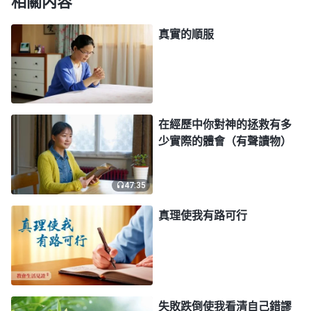
相關内容
顯明、撤换或者作惡被開除。我真是太謬妄了！
真實的順服
我又看到神的話説：「
人的本分與人的得福或受
禍并無關係，本分是人該做到的，是人的天職，應不
講報酬、不講條件、没有理由，這才叫盡本分。得福
是人經審判之後得成全而享受的福氣，受禍是人經過
在經歷中你對神的拯救有多
少實際的體會（有聲讀物）
刑罰、審判之後性情没有變化，也就是没經成全而受
到的懲罰。但不論是得福或是受禍，作為受造之物就
47:35
應盡到自己的本分，做自己該做的，做自己能做到
的，這是作為一個人，一個追求神的人最起碼具備
真理使我有路可行
的。你不應為得福而盡本分，也不應怕受禍而拒絶盡
本分。我對你們説一句這樣的話：人能盡自己的本分
那是人該做的，人若不能盡自己的本分那就是人的悖
逆。
」
《話・卷一 神的顯現與作工・
道成肉身
的神的職
失敗跌倒使我看清自己錯謬