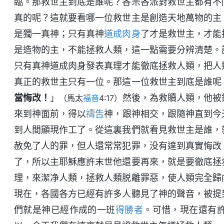
臨。那救世主到底是誰呢？各宗各派對救世主都有不
真的呢？這就要看哪一位救世主是創造天地萬物的主
是獨一真神；只有真神
道成肉身
了才是救世主，才能
是造物的主，不能拯救人類，這一點需要分辨清楚。
只有真神道成肉身發表真理才能徹底拯救人類，把人
真正的救世主只有一位。那這一位救世主到底是誰呢
當悔改！
」
然後，為救贖人類，他被
（馬太
福音
4:17）
來到神面前，得以
禱告
神，跟神相交，跟隨神直到今
到人間顯現作工了。從這裏我們就看見救世主是誰，
赦免了人的罪，但人還常常犯罪，没有達到真實悔改
了，所以主耶穌應許末世他還要再來，就是要徹底拯
理，來潔净人類，拯救人類脱離罪惡，使人類完全歸
現在，各國各方已經有許多人聽見了神的聲音，被提
們就是神已經作成的一班
得勝者
。可惜，現在還有