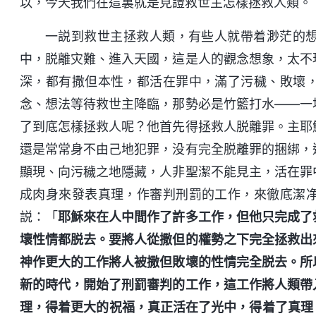
以，今天我們在這裏就是見證救世主怎樣拯救人類。
一説到救世主拯救人類，有些人就帶着渺茫的
中，脱離灾難、進入天國，這是人的觀念想象，太不
深，都有撒但本性，都活在罪中，滿了污穢、敗壞
念、想法等待救世主降臨，那勢必是竹籃打水——一
了到底怎樣拯救人呢？他首先得拯救人脱離罪。主耶
還是常常身不由己地犯罪，没有完全脱離罪的捆綁，
顯現、向污穢之地隱藏，人非聖潔不能見主，活在罪
成肉身來發表真理，作審判刑罰的工作，來徹底潔
説：「
耶穌來在人中間作了許多工作，但他只完成了
壞性情都脱去。要將人從撒但的權勢之下完全拯救出
神作更大的工作將人被撒但敗壞的性情完全脱去。所
新的時代，開始了刑罰審判的工作，這工作將人類帶
理，得着更大的祝福，真正活在了光中，得着了真理