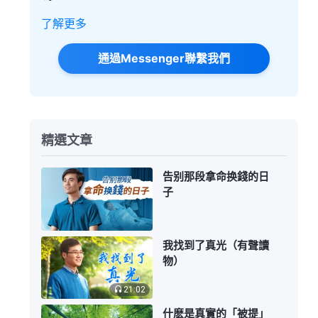
了解更多
通過Messenger聯繫我們
精選文章
告别那段拿命换錢的日
子
我找到了真光（有聲讀
物）
21:02
什麽是真實的「被提」