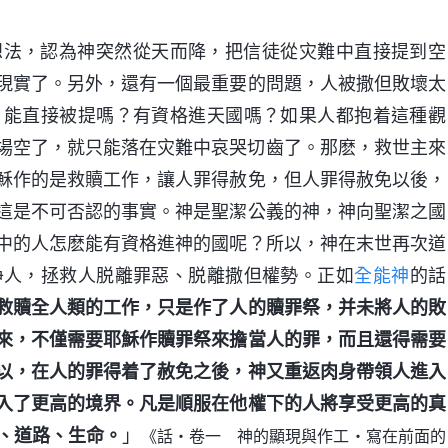
想法，認為神突然從天而降，把信徒從灾難中直接提到空
現實了。另外，還有一個最重要的問題，人被撒但敗壞太
，能直接被提嗎？有資格進天國嗎？如果人都抱着這種觀
場空了，就只能落在灾難中哀哭切齒了。那麽，救世主來
穌作的是救贖工作，讓人罪得赦免，但人罪得赦免以後，
這是不可否認的事實。神是聖潔公義的神，神向聖潔之國
中的人怎麽能有資格進神的國呢？所以，神在末世再次道
净人，拯救人脱離罪惡、脱離撒但權勢。正如
全能神
的話
救贖全人類的工作，只是作了人的贖罪祭，并未將人的敗
來，不僅需要耶穌作贖罪祭來擔當人的罪，而且還得需要
以，在人的罪得着了赦免之後，神又重返肉身帶領人進入
入了更高的境界。凡是順服在他權下的人將享受更高的真
、道路、生命。
」
《話・卷一 神的顯現與作工・寫在前面的