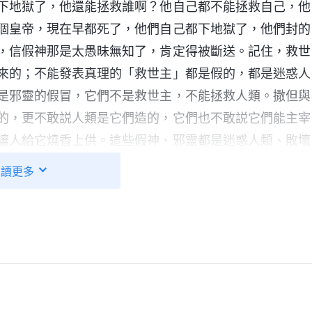
下地獄了，他還能拯救誰啊？他自己都不能拯救自己，他
個皇帝，現在早都死了，他們自己都下地獄了，他們封的
，信假神那是太愚昧無知了，肯定得被斷送。記住，救世
來的；不能發表真理的「救世主」都是假的，都是迷惑人
是邪靈的假冒，它們不是救世主，不能拯救人類。撒但與
的，更不敢説人類是它們造的，它們也不敢説它們能主宰
讓人給它燒香上供。這些假神、邪靈都是迷惑人類、敗壞
的，是與造物主争奪人類的。所以，這些魔鬼邪靈都是神
閲讀更多
鬼、邪靈的都是遭神咒詛、毁滅的對象。全能神説：「
當
宇公開的行政，誰若觸犯將遭到刑罰：我面向全宇説話之
有作為，違背我意的，就是説，以人的作為與我相對的，
太陽、月亮因我而更换，不再是往日的天，地上的萬物重
分，要更换我的國，使在地的國永遠消失，而是敬拜我的
人，凡屬魔鬼之人都被滅没；凡敬拜撒但之人都在我的焚