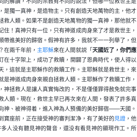
同的解讀，不同的宗教有不同的説法，但哪一位救世主是
，是獨一真神，是造物主。只有創造天地萬物的主，他才
拯救人類。如果不是創造天地萬物的獨一真神，那他就不
記住！真神只有一位，只有神道成肉身來了才是救世主，
類帶進美好的歸宿。假神有許多，我就不一一列舉了，但
？在兩千年前，
主耶穌
來在人間就説「
天國近了，你們應
釘在十字架上，成功了救贖，開闢了恩典時代，使人得以
天，這就是主耶穌作的救贖工作。主耶穌就是救世主，來
就是神道成肉身來親自拯救人類。主耶穌作了救贖工作，
，神拯救人是讓人真實悔改的，不是僅僅罪得赦免就完事
救人類。現在，救世主早已再次來在人間，發表了許多真
向神、被神得着，進入神為人預備的美好歸宿——天國。
到寶座前，正在接受神的審判潔净，有了美好的
見證
，他
許多人没有聽見神的聲音，還没有看見神的顯現作工。所