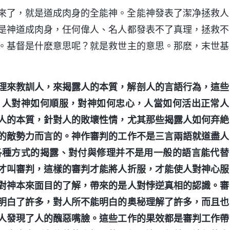
來了，就是道成肉身的全能神。全能神發表了潔净拯救人
是神道成肉身，任何偉人、名人都發表不了真理，拯救不
。基督是什麽意思呢？就是救世主的意思。那麽，末世基
理來教訓人，來揭露人的本質，解剖人的言語行為，這些
，人對神如何順服，對神如何忠心，人當如何活出正常人
人的本質，針對人的敗壞性情，尤其那些揭露人如何弃絶
的敵勢力而言的。神作審判的工作不是三言兩語就道盡人
各種方式的揭露、對付與修理并不是用一般的語言能代替
才叫審判，這樣的審判才能將人折服，才能使人對神心服
對神本來面目的了解，帶來的是人對悖逆真相的認識。審
明白了許多，對人所不能明白的奥秘理解了許多，而且也
人發現了人的醜惡嘴臉。這些工作的果效都是審判工作帶