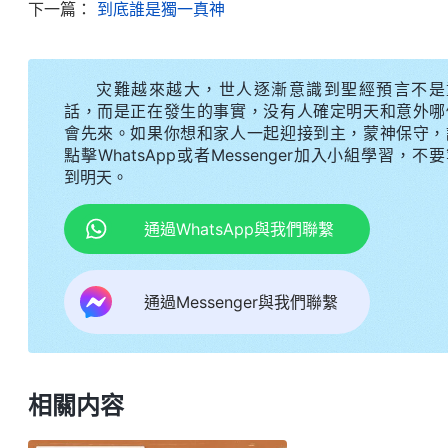
燒之中倒下，即除了現在流中之人將全部化為灰燼；
下一篇：
到底誰是獨一真神
着我的作為而被征服，因為其都看到了『駕着白雲的
别而受各種刑罰，若是抵擋我的都滅亡，而在地所作
灾難越來越大，世人逐漸意識到聖經預言不是
的管轄；我要向萬國萬民顯現，在地發表我親口之聲
話，而是正在發生的事實，没有人確定明天和意外哪
會先來。如果你想和家人一起迎接到主，蒙神保守，
卷一 神的顯現與作工・神向全宇的説話・第二十六篇》
點擊WhatsApp或者Messenger加入小組學習，不
到明天。
通過WhatsApp與我們聯繫
通過Messenger與我們聯繫
相關内容