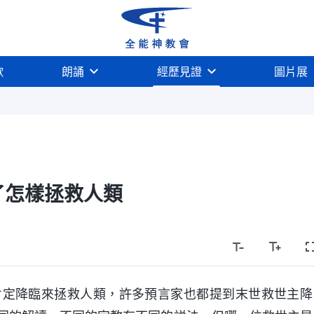
歌
朗誦
經歷見證
圖片展
了怎樣拯救人類
肯定降臨來拯救人類，許多預言家也都提到末世救世主降