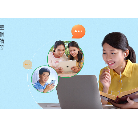
宗教之界將在我刑罰列民之時而不同程度地回歸我國，因
聖者』已來到；所有的人都各從其類，因着所作所為的區
所為不涉及我的，因着其表現而存在地上，受衆子、子民
童
，宣告我的大功告成，讓所有的人都親眼目睹。
」
《話・
個
請
要等