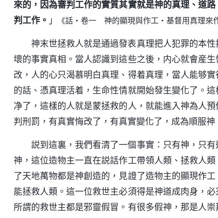
來的，因為審判工作的實質其實就是神的真理、道路
判工作。
」
《話・卷一 神的顯現與作工・基督用真理來
神末世拯救人就是通過發表真理把人犯罪的本性
壞的事實真相。當人認識到這些之後，内心就會産生
改，人的心只渴慕明白真理、得着真理，當人能够實
的話、憑真理活着，生命性情就開始發生變化了。這
净了，這樣的人就是蒙拯救的人，就能進入神為人預
判刑罰，有真實悔改了，有真實變化了，成為順服神
説到這裏，我們看清了一個事實：只有神，只有
神，這位造物主一直在説話作工帶領人類、拯救人類
了天地萬物都是神創造的，見證了造物主的顯現作工
能拯救人類。這一位救世主必須得是神道成肉身，必
所謂的救世主都是邪靈假冒。有很多假神，那是人崇