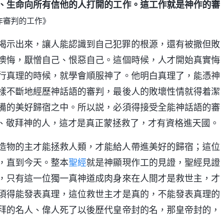
、生命向所有信他的人打開的工作。這工作就是神作的審
作審判的工作》
揭示出來，讓人能認識到自己犯罪的根源，還有被撒但敗
懊悔，厭憎自己、恨惡自己。這個時候，人才開始真實悔
行真理的時候，就學會順服神了。他明白真理了，能憑神
樣不斷地經歷神話語的審判，最後人的敗壞性情就得着潔
備的美好歸宿之中。所以説，必須得接受全能神話語的審
、敬拜神的人，這才是真正蒙拯救了，才有資格進天國。
造物的主才能拯救人類，才能給人帶進美好的歸宿；這位
，直到今天。整本
聖經
就是神顯現作工的見證，聖經見證
，只有這一位獨一真神道成肉身來在人間才是救世主，才
須得能發表真理，這位救世主才是真的，不能發表真理的
拜的名人、偉人死了以後歷代皇帝封的名，那皇帝封的，