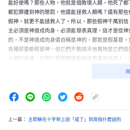
能好使嗎？那些人物，他就是個敗壞人類，他死了都
都犯罪遭到神的懲罰，他還能拯救人類嗎？還有那些
假神，就更不能拯救人了。所以，那些假神千萬别信
主必須是神道成肉身，必須能發表真理，這才是從神
的，不是神道成肉身還自稱是神的，那就是假基督，
各種邪靈都假冒神，但它們不敢説天地萬物是它們造
人類的命運，它們只是偶爾顯點神迹奇事來迷惑人，
人類的撒但、魔鬼，它們是跟造物的主獨一真神敵對
的仇敵、是神所恨惡咒詛的，凡是崇拜、供奉這些魔
舊世界存在之時，我要向列國大發烈怒，頒布向全
際，所有的人都聽見我音，即看見我在全宇之下的所
在我的刑罰中倒下；我要將天上的衆星都重新更换，
新更换，因我的話而成就；全宇之下的列國都重新劃
上一篇：
主耶穌在十字架上説「成了」到底指什麽説的
國，凡屬在地的國都要被毁滅，不存在；全宇之下的