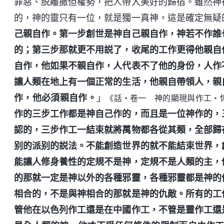
罪惡、脱離撒但權勢，把人帶入美好的歸宿。雖然神
的，神的靈只有一位，就是獨一真神，這是確定無疑
己親自作。第一步創世是神自己親自作，神若不作誰
的；第三步那就更不用説了，收尾的工作更得他親自
自作，他如果不親自作，人代表不了他的身份，人作
讓人類在地上有一個正常的生活，他親自帶領人，親
作，他必須親自作。
」
《話・卷一 神的顯現與作工・
作的三步工作都是神自己作的，而且是一位神作的，
認的，三步作工一結束就將萬物都各從其類，全部歸
别的派别的説法。不能創造世界的就不能結束世界，
能讓人修身養性的定規不是神，定規不是人類的主，
的那就一定是神以外的各種邪靈，各種邪靈都是神的
相合的，不是與神相合的那就是神的仇敵。所有的工
管他在以色列作工還是在中國作工，不管是靈作工還