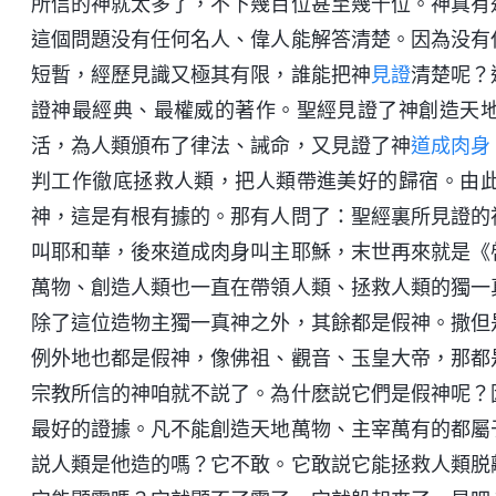
所信的神就太多了，不下幾百位甚至幾千位。神真有
這個問題没有任何名人、偉人能解答清楚。因為没有
短暫，經歷見識又極其有限，誰能把神
見證
清楚呢？
證神最經典、最權威的著作。聖經見證了神創造天
活，為人類頒布了律法、誡命，又見證了神
道成肉身
判工作徹底拯救人類，把人類帶進美好的歸宿。由
神，這是有根有據的。那有人問了：聖經裏所見證的
叫耶和華，後來道成肉身叫主耶穌，末世再來就是《
萬物、創造人類也一直在帶領人類、拯救人類的獨一
除了這位造物主獨一真神之外，其餘都是假神。撒但
例外地也都是假神，像佛祖、觀音、玉皇大帝，那都
宗教所信的神咱就不説了。為什麽説它們是假神呢？
最好的證據。凡不能創造天地萬物、主宰萬有的都屬
説人類是他造的嗎？它不敢。它敢説它能拯救人類脱