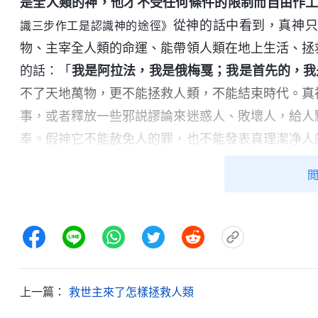
是全人類的神，他才不受任何條件的限制而自由作
從神的話中看到，真神
識三步作工是認識神的途徑》
物、主宰全人類的命運、能帶領人類在地上生活、拯
的話：「
我是阿拉法，我是俄梅戛；我是首先的，我
不了天地萬物，更不能拯救人類，不能結束時代。真
事，或者釋放一些邪説謬論來迷惑人、敗壞人，給人
奉。假神它不能赦免人的罪，也不能發表真理潔净人
神，證明假神邪惡、無耻到極點，假神最終都要被神
被神毁滅。
所以，要尋找真神，就得找能創造天地萬物、
位，這是最關鍵的。只有信這位獨一真神，敬拜真神
去罪惡蒙神拯救，進入美好的歸宿。如果你不知道誰
治個病，就把它供起來當真神對待，這是犯忌諱的，
上一篇：
救世主來了怎樣拯救人類
背叛真神。神的性情是不容人觸犯的，凡信假神的必