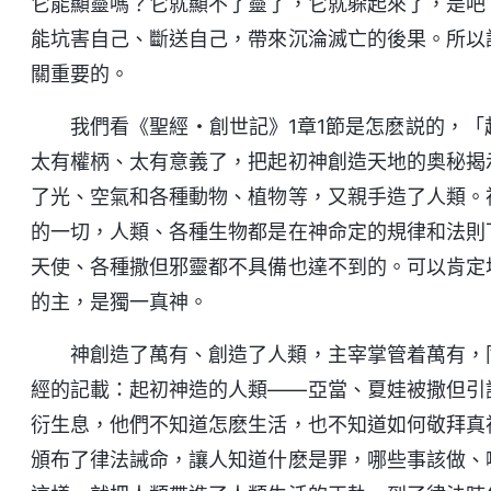
它能顯靈嗎？它就顯不了靈了，它就躲起來了，是吧
能坑害自己、斷送自己，帶來沉淪滅亡的後果。所以
關重要的。
我們看《聖經・創世記》1章1節是怎麽説的，
太有權柄、太有意義了，把起初神創造天地的奥秘揭
了光、空氣和各種動物、植物等，又親手造了人類。
的一切，人類、各種生物都是在神命定的規律和法則
天使、各種撒但邪靈都不具備也達不到的。可以肯定
的主，是獨一真神。
神創造了萬有、創造了人類，主宰掌管着萬有，
經的記載：起初神造的人類——亞當、夏娃被撒但引
衍生息，他們不知道怎麽生活，也不知道如何敬拜真
頒布了律法誡命，讓人知道什麽是罪，哪些事該做、