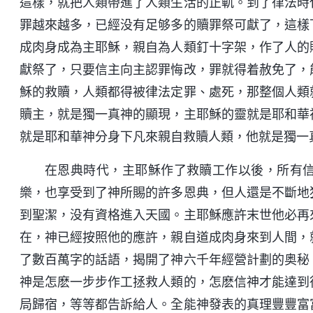
這樣，就把人類帶進了人類生活的正軌。到了律法時
罪越來越多，已經没有足够多的贖罪祭可獻了，這樣
成肉身成為主耶穌，親自為人類釘十字架，作了人的
獻祭了，只要信主向主認罪悔改，罪就得着赦免了，
穌的救贖，人類都得被律法定罪、處死，那整個人類
贖主，就是獨一真神的顯現，主耶穌的靈就是耶和華
就是耶和華神分身下凡來親自救贖人類，他就是獨一
在恩典時代，主耶穌作了救贖工作以後，所有
樂，也享受到了神所賜的許多恩典，但人還是不斷地
到聖潔，没有資格進入天國。主耶穌應許末世他必再
在，神已經按照他的應許，親自道成肉身來到人間，
了數百萬字的話語，揭開了神六千年經營計劃的奥秘
神是怎麽一步步作工拯救人類的，怎麽信神才能達到
局歸宿，等等都告訴給人。全能神發表的真理豐豐富