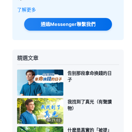
了解更多
通過Messenger聯繫我們
精選文章
告别那段拿命换錢的日
子
我找到了真光（有聲讀
物）
21:02
什麽是真實的「被提」