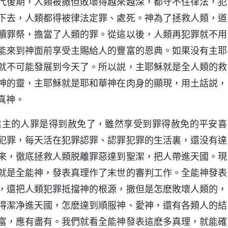
代後期，人類被撒但敗壞得越來越深，都守不住律法，犯
下去，人類都得被律法定罪、處死。神為了拯救人類，道
贖罪祭，擔當了人類的罪。從這以後，人類再犯罪就不用
能來到神面前享受主賜給人的豐富的恩典。如果没有主耶
就不可能發展到今天了。所以説，主耶穌就是全人類的救
神的靈，主耶穌就是耶和華神在肉身的顯現，用土話説，
真神。
信主的人罪是得到赦免了，雖然享受到罪得赦免的平安喜
犯罪，每天活在犯罪認罪、認罪犯罪的生活裏，還没有達
來，徹底拯救人類脱離罪惡達到聖潔，把人帶進天國。現
就是全能神，發表真理作了末世的審判工作。全能神發表
，還把人類犯罪抵擋神的根源，撒但是怎麽敗壞人類的，
得潔净進天國，怎麽達到順服神、愛神，還有各類人的結
富，應有盡有。我們就看全能神發表這麽多真理，就能確