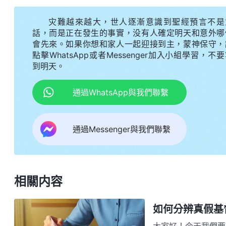
在之時，我要向列國大發烈怒，頒布向全宇公開的行
灾難越來越大，世人逐漸意識到聖經預言不是
人都聽見我音，即看見我在全宇之下的所有作為，違
話，而是正在發生的事實，没有人確定明天和意外哪
中倒下；我要將天上的衆星都重新更换，太陽、月亮
會先來。如果你想和家人一起迎接到主，蒙神保守，
點擊WhatsApp或者Messenger加入小組學習，不
我的話而成就；全宇之下的列國都重新劃分，要更换
到明天。
地的國都要被毁滅，不存在；全宇之下的人，凡屬
下，即除了現在流中之人將全部化為灰燼；宗教之界
通過WhatsApp與我們聯繫
為而被征服，因為其都看到了『駕着白雲的聖者』已
種刑罰，若是抵擋我的都滅亡，而在地所作所為不涉
通過Messenger與我們聯繫
我要向萬國萬民顯現，在地發表我親口之聲，宣告
的顯現與作工・神向全宇的説話・第二十六篇》
相關内容
如何分辨真假基