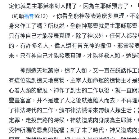
定他就是主耶穌來到人間了，因為主耶穌預言了，
。你看全能神發表這麽多真理，不
（約翰
福音
16:13）
身來作工了嗎？所以説，全能神那靈就是主耶穌那靈
只有神自己才能發表真理，除了神以外，任何人都發
的，有許多名人、偉人還有冒充神的撒但、邪靈發
來。只有神自己才能發表真理，才能拯救人類，這是
神創造天地萬物，造了人類，又一直在説話作工
有這位能創造天地萬物、主宰人類命運的造物主才是
心着人類的發展。神作了創世的工作以後，就一直關
豐豐富富，并不是造了人之後就遠離人而去，不再理
了律法時代的工作，頒布律法誡命來帶領人類生活；
定罪，走投無路的時候，神就道成肉身成為主耶穌，
受神所賜的恩典與祝福；到了末了時代，神又道成肉