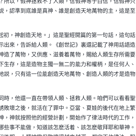
？所以，假神拯救不了人類，信假神等于白信，信假神只
説，認準到底誰是真神、誰是創造天地萬物的主，這是至
「起初，神創造天地。」這是聖經開篇的第一句話，這句話
示出來，告訴給人類。《創世記》裏還記載了神用話語造
神造了萬物，又供應、滋養着萬物，賜給人類生存所需要
下生存，這是造物主獨一無二的能力和權柄，是任何人、
地説，只有這一位能創造天地萬物、創造人類的才是造物
同時，他還一直在帶領人類、拯救人類。咱們可以看看聖
誘敗壞之後，就活在了罪中。亞當、夏娃的後代在地上繁
神，神就按照他的經營計劃，開始作了律法時代的工作，
哪些事不能做，知道該怎麽活着、該怎麽敬拜耶和華神。