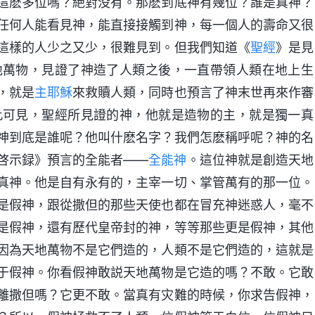
這麽多位嗎？絶對没有。那麽到底神有幾位？誰是真神？
任何人能看見神，能直接接觸到神，每一個人的壽命又很
這樣的人少之又少，很難見到。但我們知道《
聖經
》是見
地萬物，見證了神造了人類之後，一直帶領人類在地上生
，就是
主耶穌
來救贖人類，同時也預言了神末世再來作審
此可見，聖經所見證的神，他就是造物的主，就是獨一真
神到底是誰呢？他叫什麽名字？我們怎麽稱呼呢？神的名
啓示録》預言的全能者——
全能神
。這位神就是創造天地
真神。他是自有永有的，主宰一切、掌管萬有的那一位。
是假神，跟從撒但的那些天使也都在冒充神迷惑人，毫不
是假神，還有歷代皇帝封的神，等等那些更是假神，其他
因為天地萬物不是它們造的，人類不是它們造的，這就是
于假神。你看假神敢説天地萬物是它造的嗎？不敢。它敢
離撒但嗎？它更不敢。當真有灾難的時候，你求告假神，