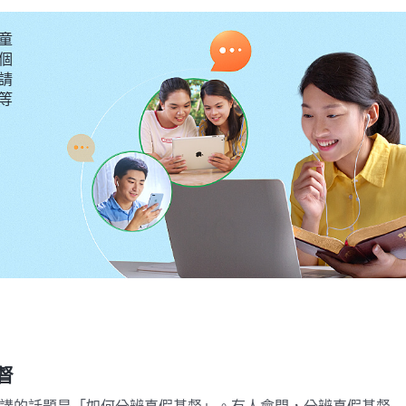
政，誰若觸犯將遭到刑罰：我面向全宇説話之際，所有的
童
背我意的，就是説，以人的作為與我相對的，在我的刑罰
個
因我而更换，不再是往日的天，地上的萬物重新更换，因
請
要等
我的國，使在地的國永遠消失，而是敬拜我的國，凡屬在
魔鬼之人都被滅没；凡敬拜撒但之人都在我的焚燒之中倒
將在我刑罰列民之時而不同程度地回歸我國，因着我的作
來到；所有的人都各從其類，因着所作所為的區别而受各
及我的，因着其表現而存在地上，受衆子、子民的管轄；
我的大功告成，讓所有的人都親眼目睹。
」
《話・卷一 神
督