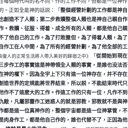
在每個時代叫的名不同、作的工作不同，但都是一位神作
的。正如全能神的話説：「
整個經營計劃的工作都是神自
也創造不了人類；第二步救贖整個人類也是神自己親自作
作。救贖、征服、得着、成全所有的人類，都是他自己親
不了他自己的工作。為了打敗撒但，為了得着人類，為了
自作工在人中間，為了所有的經營計劃，為了他全部的工
「
從開始到現在
恢復人的正常生活將人帶入美好的歸宿之中》
三步作工的事實這是神帶領全人類的事實，是誰也没法否
在神的權下，因為全宇上下只有這一位神存在，并不存在
創造世界的定規能將世界結束，所以説，不能結束時代只
他作不了這麽大的工作。作這工作的只有一位，凡作不到
仇敵，凡屬邪靈作工迷惑人的就是邪教，邪教就不是與神
作都是這一位真神作的，整個宇宙都是這一位神掌管，不
是肉身作工，都是他自己作的，誰也代替不了，正因為他