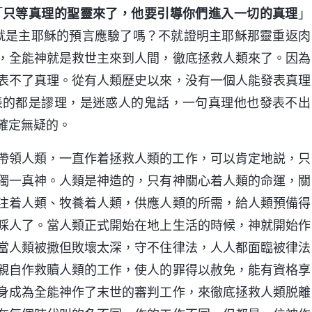
「
只等真理的聖靈來了，他要引導你們進入一切的真理
」
就是主耶穌的預言應驗了嗎？不就證明主耶穌那靈重返肉
，全能神就是救世主來到人間，徹底拯救人類來了。因為
表不了真理。從有人類歷史以來，没有一個人能發表真理
表的都是謬理，是迷惑人的鬼話，一句真理他也發表不出
確定無疑的。
帶領人類，一直作着拯救人類的工作，可以肯定地説，只
獨一真神。人類是神造的，只有神關心着人類的命運，關
注着人類、牧養着人類，供應人類的所需，給人類預備得
睬人了。當人類正式開始在地上生活的時候，神就開始作
當人類被撒但敗壞太深，守不住律法，人人都面臨被律法
親自作救贖人類的工作，使人的罪得以赦免，能有資格享
身成為全能神作了末世的審判工作，來徹底拯救人類脱離