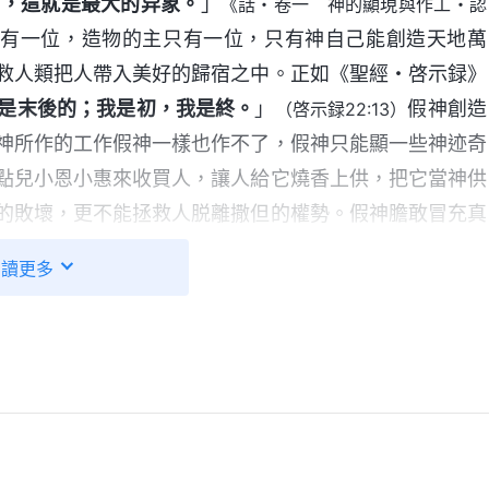
工，這就是最大的异象。
」
《話・卷一 神的顯現與作工・認
只有一位，造物的主只有一位，只有神自己能創造天地萬
救人類把人帶入美好的歸宿之中。正如《聖經・啓示録》
是末後的；我是初，我是終。
」
假神創造
（啓示録22:13）
神所作的工作假神一樣也作不了，假神只能顯一些神迹奇
點兒小恩小惠來收買人，讓人給它燒香上供，把它當神供
的敗壞，更不能拯救人脱離撒但的權勢。假神膽敢冒充真
捆綁扔進無底深坑，受到懲罰。凡是抵擋神的，最終都要
閲讀更多
主宰一切的那一位，找能發表真理、作工拯救人類的那一
，接受神所發表的真理，得着真理作生命了，才能達到脱
是真神，就應該尋求、考察，不能因為假神顯點靈驗、給
因為它不是真神。供奉假神就是褻瀆神、抵擋神，就等于
遭到神的咒詛，遭到神的毁滅。全能神説：「
當舊世界存