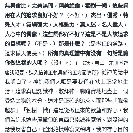
無與倫比，完美無瑕，精美絶倫，獨樹一幟，這些詞
用在人的追求裏好不好？
（不好。）
杰出，優秀，特
殊人才，氣場强大，人格魅力，萬人迷，名人偉人，
人心中的偶像，這些詞都好不好？這是不是人該追求
的目標呢？
（不是。）
那是什麽？
（是撒但的道路，
追求做天使長。）
所有的真理當中有没有一句話是讓
你做這樣的人呢？
（没有。）」
《話・卷三 末世基督
從神的話中
座談紀要・進入信神正軌具備的五方面情形》
我明白了，神造我們人類是要我們在地上正常地生
活，追求真理認識神、敬拜神，脚踏實地地盡上一個
受造之物的本分，這才是正確的追求。而那些「脱俗
超群」「獨樹一幟」這是從撒但來的欲望和野心，我
們若追求這些屬撒但的東西只能讓神厭憎。對照神的
話我反省自己，從開始操練寫文稿時，我的存心目的