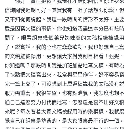
你好！實在抱歉，我現在才給你回信。你上次來
信詢問我近期可好，其實我有一肚子話想跟你説，但
又不知從何説起。我這一段時間的情形不太好，主要
還是因寫文稿的事情。你也知道我盡這本分已有段時
間了，眼看組裏幾個弟兄姊妹寫的文稿相繼被録用
了，説實話，我的心也在蠢蠢欲動，我也好想自己寫
的文稿能被録用，更想讓大家對我刮目相看！甄妮，
你知道嗎？那段時間我是加班加點地寫文稿，有時為
了快點把文稿寫出來，我常與星星作伴，好不容易寫
完一篇上交了，可没想到上層返稿説我的文稿没有説
服力需重寫，我很失望，也有點泄氣，我怎麽也想不
通自己這麽努力付代價地寫，怎麽還是寫不出好文稿
來呢？每次看着大家文稿被録用時的樂模樣，我就感
覺自己在組裏是墊背的，是大家眼裏最不行的一個，