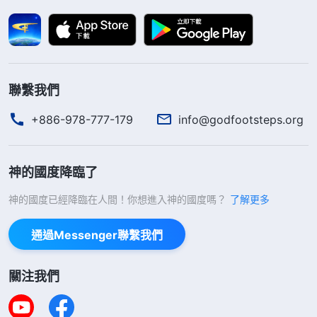
是：咱們都知道追求名利地位不合神心意，也想背叛
擺脱，但為什麽總是身不由己地陷在裏面不能自拔
呢？導致我們一次次失敗的根源是什麽呢？……為此
我很是苦惱，也在盡力尋求解决的路途。小蘭，你有
聯繫我們
這方面的經歷看見嗎？能跟我一起交通交通嗎？盼你
回信！
+886-978-777-179
info@godfootsteps.org
甄妮
神的國度降臨了
2018年2月26日
神的國度已經降臨在人間！你想進入神的國度嗎？
了解更多
甄妮：
通過Messenger聯繫我們
你好！你的來信我收到了。看到你談到自己的一
些情形與困惑，其實這也是我一直困惑的問題。上次
關注我們
跟你説了那段時間的一點認識與實行進入後，最近我