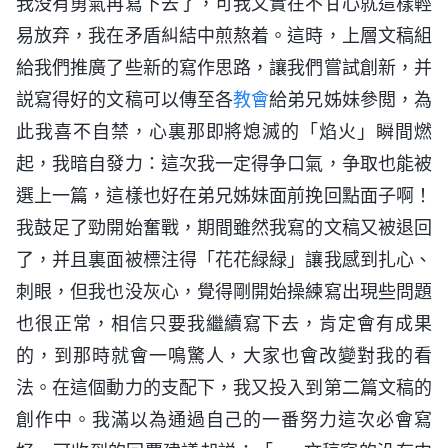
我没有勇氣再寫下去了，可我又實在不甘心就這樣輕
易放弃，我在矛盾糾結中煎熬着。這時，上層文稿組
給我們推廣了些新的寫作思路，讓我們嘗試創新，并
説寫得好的文稿可以傳至各
教會
給弟兄姊妹參閲，為
此我喜不自禁，心裏那即將熄滅的「焰火」瞬間燃
起，我暗自發力：這次我一定得争口氣，争取也能被
選上一篇，這樣也好在弟兄姊妹面前挽回點面子啊！
我鼓足了勁開始奮戰，期間雖然我寫的文稿又被退回
了，并且裏面被標注得「花花緑緑」讓我感到扎心、
刺眼，但我也没灰心，覺得剛開始操練寫出現些問題
也很正常，相信只要我繼續寫下去，肯定會有成果
的，到那時就會一鳴驚人，大家也會改變對我的看
法。在這個動力的支配下，我又投入到第二篇文稿的
創作中。我滿以為通過自己的一番努力這次必會寫