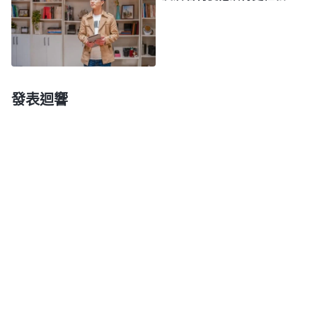
麽做人，神要求我們規規矩矩地做人，脚踏實地地做
事，能站好自己的本位，不做超人、偉人、高大的
人，把自己本能及的發揮出來，這就是盡到人的本分
了。真是感謝神，我這才明白了神的心意，神是藉着
寫文稿使我一點點尋求、明白真理，把這方面本分盡
發表迴響
好達到滿足神，我不能再活在狂妄性情裏，好高騖
遠，總想藉寫文稿達到一鳴驚人，滿足自己的邪惡欲
望，我願背叛肉體放下野心欲望，脚踏實地地按着原
則、尋求神的帶領來寫文稿。感謝神！這個時候我重
新找回了信心，很快就寫了一篇文稿。總之，不管寫
得好孬、能否被選上，我不再擔心顧慮，只願把自己
能盡的盡上，不留下遺憾。甄妮，我這個人就是名譽
地位心太强了，不過，還得感謝神啊，這一次的經歷
使我收穫不少，雖然是在臉面上受了點熬煉，但能明