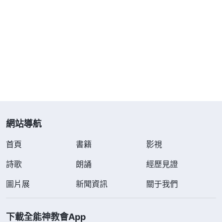
白點神的心意，找到實行的路這也總算没白熬一場！
呵呵……甄妮，我現在情形挺好的，你不用擔心我
了！很晚了，就此擱筆，咱們過後再聊吧，晚安！
姊妹 小蘭
2018年2月17日
小蘭：
網站導航
你好！看到你的來信，我很高興！從你的經
首頁
歷中的確讓我得了些益處，這段時間我的光景跟你的
書籍
影視
差不多，也是在盡本分中總是陷在争名奪利的情形中
詩歌
朗誦
經歷見證
走不出來，藉着揣摩你經歷的幾段神話語及所談的認
圖片展
新聞資訊
關于我們
識，使我對自己追求名譽地位這方面的敗壞也有了點
認識，找到了一些實行的路途。但令我困惑不解的
下載全能神教會App