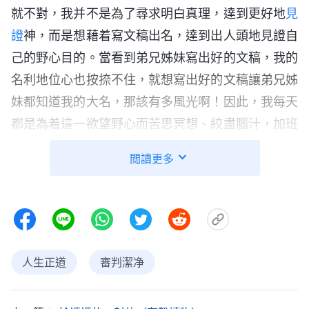
就不對，我并不是為了尋求明白真理，達到更好地
見
證
神，而是想藉着寫文稿出名，達到出人頭地見證自
己的野心目的。當看到弟兄姊妹寫出好的文稿，我的
名利地位心也按捺不住，就想寫出好的文稿讓弟兄姊
妹都知道我的大名，那該有多風光啊！因此，我每天
都是為着這一欲望野心而苦思冥想、絞盡腦汁，加班
加點地熬夜受苦。但當文稿寫得不合格欲望破滅後，
閲讀更多
我就如泄了氣的皮球癱軟無力，活在消極中什麽也不
想做了，看到我所做一切的目的都是為達到讓人高
看、誇奬，想在弟兄姊妹心中占有一席之地。我起步
的源頭錯了，盡本分的方向目標不對才導致我落入黑
暗中，痛苦不堪，這正是神公義性情向我顯明啊！神
人生正道
審判潔净
真是鑒察人心肺腑，豈能容讓我的詭計得逞，因我的
存心不對神才向我掩面，不作工在我的身上，不管我