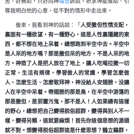
苦、好無助，只好向神
禱告
訴説，祈求神能幫助、引
導我明白他的心意，從不對的情形中走出來。
後來，我看到神的話説：「
人受撒但性情支配，
裏面有一種欲望，有一種野心，這是人性裏隱藏的東
西，都不想在地上呆着，總想跑到半空中去。半空中
是人呆的地方嗎？那是撒但呆的地方，不是人呆的地
方。神造了人是把人放在了地上，讓人吃喝拉撒一切
正常，生活有規律，學習做人的常識，學習怎麽做
人、怎麽生活、怎麽敬拜神，神没給人安翅膀，没讓
人在半空中呆着。帶翅膀的那是鳥，在半空中游蕩的
那是撒但，是邪靈污鬼，那不是人！人如果總有這樣
的野心，總想把自己變得脱俗超群，變得與别人不一
樣，變得另類，這就要麻煩！首先你這個思想的源頭
就不對。想變得脱俗超群這是什麽思想？鶴立鷄群，