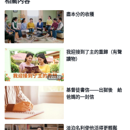
相關内容
點，按神的心意走上正確的道路。此時，我也看清了
盡本分的收穫
自己這段時間這麽痛苦、鬧心，其實就是自己追名逐
利的撒但性情給苦害的。反省到這裏，我很懊悔，也
不願再繼續剛硬下去了，趕緊向神認罪悔改，願意擺
對存心來盡好本分滿足神。
我迎接到了主的重歸（有聲
甄妮，不知你能否體會到我當時的心情，我真的
讀物）
很感謝神對我的審判刑罰與引導開啓。後來我也在神
的話中找到了實行的路，神的話説：「
你得學會走
22:10
路，而且脚踏實地、一步一個脚窩地走。你能走你就
基督徒書信——出獄後 給
走，你别學着跑，你能一步一個脚窩地走，你别兩步
爸媽的一封信
并作一步走，得脚踏實地地做人，别學着做超人，做
偉人，做高大的人。
」
《話・卷三 末世基督座談紀
神的話告訴我該怎
要・進入信神正軌具備的五方面情形》
淡泊名利使他活得更輕鬆