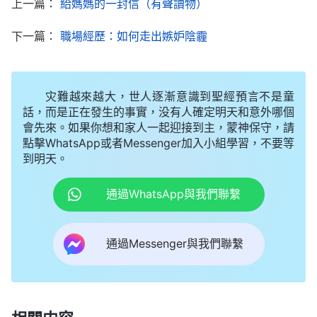
上一篇：
給媽媽的一封信（有聲讀物）
怎麽努力都得不到神的祝福，神太公義、太聖潔
了！……想到這兒，我心裏感到有些對不起神，想想
下一篇：
職場經歷：如何走出嫉妒陰霾
自己能盡這個本分，這已是神的高抬，神的心意是藉
着寫文稿使我明白、得着更多的真理，生命長進更
灾難越來越大，世人逐漸意識到聖經預言不是童
快，同時也能把神的作工、神所發表的真理見證出
話，而是正在發生的事實，没有人確定明天和意外哪個
去，讓人得着造就、益處。可我不明白神的良苦用
會先來。如果你想和家人一起迎接到主，蒙神保守，請
點擊WhatsApp或者Messenger加入小組學習，不要等
心，竟把寫文稿當成自己出人頭地的平台，為了名譽
到明天。
地位不甘願順服神的主宰安排，脚踏實地地盡上自己
通過WhatsApp與我們聯繫
的所能滿足神，而是欲火攻心，為了寫出合格的文稿
達到成名的目的，處處與神對抗……想想我的這些表
現，不就是與神的心意與要求背道而馳嗎？走的正是
通過Messenger與我們聯繫
錯誤的道路。我這個時候才開始有些覺悟，體會到了
神的良苦用心，神知道我追求的源頭不對，擺設這樣
的環境使我反省認識自己，能及時扭轉不對的存心觀