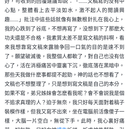
好，可收到的回覆建議却説：「……文稿寫的没有中
心點，整體看上去平淡如水，激不起人的閲讀興
趣……」批注中這些話就像有無數根針扎在我心上，
我的心跌到了谷底，不想再寫了，没想到下了那麽大
功夫還是不合格，我素質太差不是寫文稿的料啊，看
來我想靠寫文稿來露臉争回一口氣的目的是達不到
了。願望破滅後，我整個人都軟了，對自己也没有信
心了，活在消極痛苦中靈裏下沉，徹底落在黑暗中。
那些天我做什麽事都提不起勁，神的話也不想看了，
文稿也不想整理了，只是想到寫文稿是自己的本分，
如果不寫，弟兄姊妹會怎麽看我呢？會不會説我是個
不追求真理的人？迫于無奈，我只好每天面對着稿子
裝模作樣，但我又寫不出來，坐在電腦前活像傻子一
樣，大腦一片空白，無從下手。此時，我心裏好痛