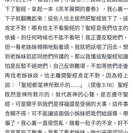
下了聖經，拿起一本《羔羊展開的書卷》，我心裏一
下子就翻騰起來：這些人信主居然把聖經放下了，這
肯定不對！哪有信主不看聖經的？聖經是我們信主的
依據，到任何時候也不能不看吧！我正要反駁她們，
但一看老姊妹頻頻地點着頭，我就把話咽了回去。想
到老姊妹若認同她們所講的，那以我懂這點聖經知識
怕是反駁不過她們，自己反倒難堪，不如等她們走後
再找老姊妹談。信主離開聖經肯定不對，因為經上
説：「聖經都是神所默示的……」（提後3:16）聖經
既然是神所默示的，就代表神的心聲，是否遵守聖
經，可是關乎到我們是得福還是受禍的大事，這件事
含糊不得，可不能讓這兩個小姊妹把我們給誤導、帶
偏了。我心裏一直很慌亂，揣着一肚子的不安，好不
容易等到了散會，我看了看老姊妹，她似乎很認同小