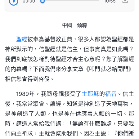
00:00
10:55
中國 傾聽
聖經
被奉為基督教正典，很多人都認為聖經都是
神所默示的，信聖經就是信主，但事實真是如此嗎？
我們到底該怎樣對待聖經才合主心意呢？您了解聖經
的内幕嗎？下面我們來分享文章《叩門就必給開門》
相信您會得到啓發。
1989年，我隨母親接受了
主耶穌
的
福音
。信主
後，我常常聚會、讀經，知道是神創造了天地萬物，
是神創造了人類，也是神在供應着人類的一切。那
時，講道人常給我們講：「無論有什麽難處，只要我
們向主祈求，主就會幫助我們。因為主説：『
你們祈