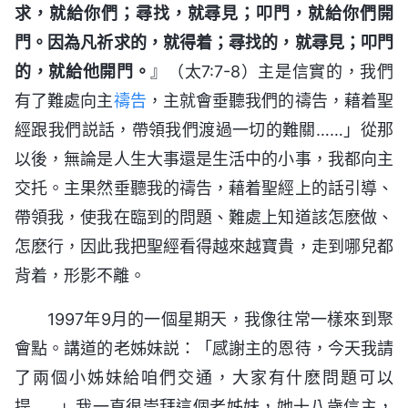
求，就給你們；尋找，就尋見；叩門，就給你們開
門。因為凡祈求的，就得着；尋找的，就尋見；叩門
的，就給他開門。
』（太7:7-8）主是信實的，我們
有了難處向主
禱告
，主就會垂聽我們的禱告，藉着聖
經跟我們説話，帶領我們渡過一切的難關……」從那
以後，無論是人生大事還是生活中的小事，我都向主
交托。主果然垂聽我的禱告，藉着聖經上的話引導、
帶領我，使我在臨到的問題、難處上知道該怎麽做、
怎麽行，因此我把聖經看得越來越寶貴，走到哪兒都
背着，形影不離。
1997年9月的一個星期天，我像往常一樣來到聚
會點。講道的老姊妹説：「感謝主的恩待，今天我請
了兩個小姊妹給咱們交通，大家有什麽問題可以
提……」我一直很崇拜這個老姊妹，她十八歲信主，