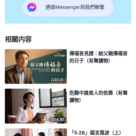
通過Messenger與我們聯繫
卷》離開聖經了，怎麽説也不對啊！主啊，我到底該
怎麽辦啊？這時，我想到老姊妹的囑咐：看不明白的
事，要多禱告尋求。于是，我就跪在主面前向主禱
告：「為我們創始成終的恩主耶穌基督啊，現在弟兄
相關内容
姊妹都放下了聖經，看起了《羔羊展開的書卷》，還
傳福音見證：給父親傳福音
説這是你的新説話，主啊！多少年來，所有信主的人
的日子（有聲讀物）
哪有離開聖經的，可現在聚會交通的都不是聖經裏的
内容了，主啊！我該怎麽信你呀？求你指引我前行的
33:31
方向，因你是我脚前的燈，路上的光，我願等候你的
危難中誰是人的依靠（有聲
引領。」
讀物）
16:30
「5·28」謡言風波（上）