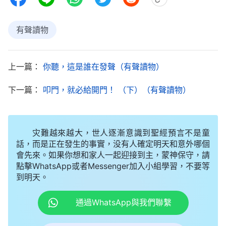
何對待這本書，想聽聽老姊妹和大家的意見。見到老
有聲讀物
姊妹，我把自己的觀點一股腦兒地説了出來。老姊妹
聽後笑了笑，説：「姊妹啊，這確實不是一件小事，
需要我們慎重對待。如果我們在對待主來的事上盲目
上一篇：
你聽，這是誰在發聲（有聲讀物）
地下斷案，就很容易得罪主。你多在主面前誠懇地禱
下一篇：
叩門，就必給開門！ （下）（有聲讀物）
告，相信主必開啓光照，讓我們明白他的心意。」我
没想到老姊妹會説這話，但看到老姊妹的態度，似乎
她對這件事已有了定論。晚上，我輾轉反側無法入
灾難越來越大，世人逐漸意識到聖經預言不是童
話，而是正在發生的事實，没有人確定明天和意外哪個
眠，想到老姊妹信主多年是個有分辨的人，當年教堂
會先來。如果你想和家人一起迎接到主，蒙神保守，請
混亂，她能在牧師長老的逼迫排擠中，藉着禱告尋求
點擊WhatsApp或者Messenger加入小組學習，不要等
神的心意，毅然放下在三自教堂的地位加入家庭教
到明天。
會，冒着被抓坐牢的危險繼續事奉主。我對老姊妹很
通過WhatsApp與我們聯繫
尊重、佩服，相信這次她也不會不經過禱告尋求就隨
意接受全能神的末世作工。可是這本《羔羊展開的書