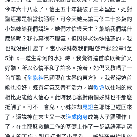
今年六十八歲了，信主五十年翻破了三本聖經，她對
聖經那是相當精通啊，可今天她竟讓兩個二十多歲的
小姊妹給我們講道，她們才信幾天主？能給我們講什
麽道呢？我心裏很不服氣，但因是老姊妹推薦的，我
也就没説什麽了。當小姊妹教我們唱啓示録22章1至
5節《一道生命河的水》時，我覺得這首歌既新鮮又
好聽，所以心情平和了許多。接着，她們又教唱了一
首新歌《
全能神
已顯現在世界的東方》，我覺得這首
歌也挺好，既有氣氛又帶有活力，與
教會
以往唱的歌
相比更能給人信心。此時我心裏對兩個姊妹也不那麽
抵觸了。可不一會兒，小姊妹却
見證
主耶穌已經回來
了，還説神在末世又一次
道成肉身
成為人子顯現作工
了，在主耶穌救贖工作的基礎上作了一步話語審判潔
净人的工作，親自打開了小書卷……姊妹在説話間放