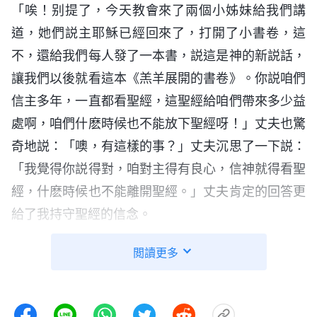
「唉！别提了，今天教會來了兩個小姊妹給我們講
道，她們説主耶穌已經回來了，打開了小書卷，這
不，還給我們每人發了一本書，説這是神的新説話，
讓我們以後就看這本《羔羊展開的書卷》。你説咱們
信主多年，一直都看聖經，這聖經給咱們帶來多少益
處啊，咱們什麽時候也不能放下聖經呀！」丈夫也驚
奇地説：「噢，有這樣的事？」丈夫沉思了一下説：
「我覺得你説得對，咱對主得有良心，信神就得看聖
經，什麽時候也不能離開聖經。」丈夫肯定的回答更
給了我持守聖經的信念。
晚上，我跪在聖經面前急切地向主禱告，求主看
閲讀更多
護他的羊，别讓人給偷走了。此後的幾天，我依然讀
聖經。到了星期天，我帶上聖經提前出發，也把這本
《羔羊展開的書卷》放進了包裏，因為我不知道該如