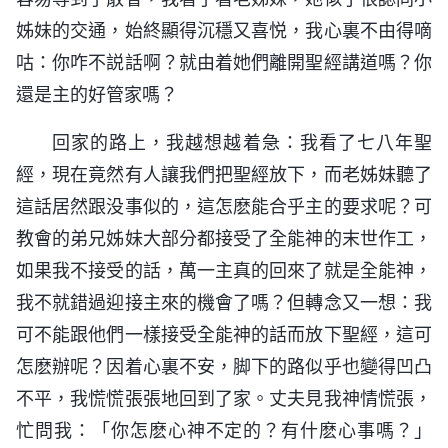
姊妹的交通，始終顯得沉穩又喜悦，我心裏不由得嘀
咕：你咋不説話啊？就由着她們離開聖經講道嗎？你
還是主的好管家嗎？
回家的路上，我越想越着急：我看了七八年聖
經，現在竟然有人讓我們把聖經放下，而老姊妹聽了
這話居然跟没事似的，這怎麽能合乎主的要求呢？可
教會的弟兄姊妹大部分都接受了全能神的末世作工，
如果我不接受的話，萬一主真的回來了就是全能神，
我不就錯過迎接主來的機會了嗎？但轉念又一想：我
可不能跟他們一樣接受全能神的話而放下聖經，這可
怎麽辦呢？因着心裏不安，脚下的路似乎也變得凹凸
不平，我慌慌張張地回到了家。丈夫見我神情慌張，
忙問我：「你怎麽心神不定的？有什麽心事嗎？」