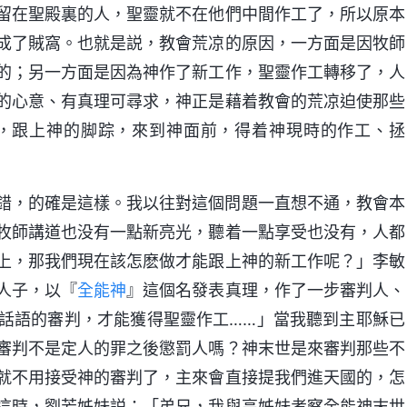
留在聖殿裏的人，聖靈就不在他們中間作工了，所以原本
成了賊窩。也就是説，教會荒凉的原因，一方面是因牧師
的；另一方面是因為神作了新工作，聖靈作工轉移了，人
的心意、有真理可尋求，神正是藉着教會的荒凉迫使那些
，跟上神的脚踪，來到神面前，得着神現時的作工、拯
錯，的確是這樣。我以往對這個問題一直想不通，教會本
牧師講道也没有一點新亮光，聽着一點享受也没有，人都
上，那我們現在該怎麽做才能跟上神的新工作呢？」李敏
人子，以『
全能神
』這個名發表真理，作了一步審判人、
話語的審判，才能獲得聖靈作工……」當我聽到主耶穌已
審判不是定人的罪之後懲罰人嗎？神末世是來審判那些不
就不用接受神的審判了，主來會直接提我們進天國的，怎
這時，劉芳姊妹説：「弟兄，我與高姊妹考察全能神末世