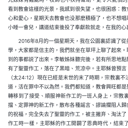
看到教會這樣的光景，我感到很失望，也很困惑：教
心和愛心，星期天去教會也没那麽積極了，也不想唱
小睡一會兒，講道結束後投了奉獻款就走，在我的心
2016年8月的一個星期天，我在公園裏認識了
學，大家都是信主的，我們就坐在草坪上聊了起來。
到的事都説了出來。李敏姊妹聽完後，若有所思地點
有了聖靈作工，落在了黑暗、荒凉中。主耶穌曾預言
（太24:12）現在已經是末世的末了時期，宗教裏
道，活在罪中不以為然。我們都知道，教會興旺都是
轉移到了接受、順服神新作工的一班人身上，宗教
擋、定罪神的新工作，散布各種謡言、謬論攔阻人歸
的祝福，完全失去了聖靈的作工，被主撇弃、淘汰了
作工時一樣，主耶穌的作工開闢了恩典時代，結束