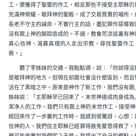
工，便獲得了聖靈的作工，相反那些不接受主耶穌仍
充滿神榮耀、敬拜神的聖殿，成了交易買賣的場所，
長老不守主的誡命，不實行主的話，盡犯罪作惡導致
没有跟上神的脚踪造成的。不過，教會荒凉這裏有神
真心信神、渴慕真理的人走出宗教，尋找聖靈作工
救。」
聽了李姊妹的交通，我點點頭，説：「你説得没
是敬拜神的地方，但現在却跟社會没什麽區别，而且
活在了黑暗之中。原來是神作了新工作，我們没有跟
姊妹説：「主耶穌早已回來了，末世神道成肉身成為
潔净人的工作。我們只有跟上神的末世作工，接受神
經回來作了一步審判工作時，我感到很驚訝，心想：
信神的人，我們信主耶穌已經罪得赦免蒙恩得救了，
麽可能來審判我們呢？于是，我提出了自己的觀點。