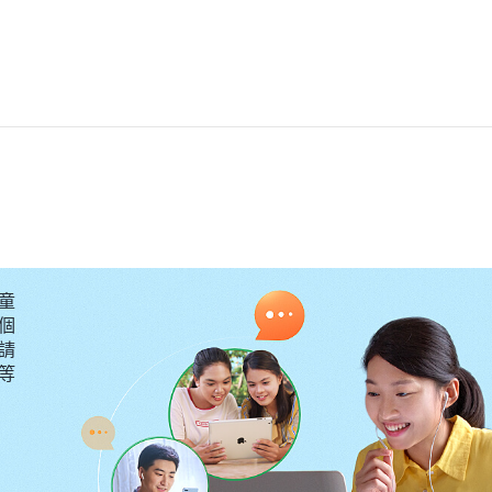
童
個
請
要等