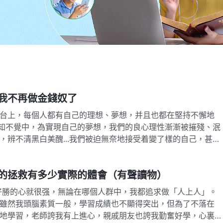
我不再做金錢奴了
台上，每個人都有自己的理想、夢想，并且也都在堅持不懈地
.不知不覺中，為實現自己的夢想，我們的良心理性漸漸被摧殘、泯
，辨不清黑白美醜...我們被迫無奈地接受着變了樣的自己，甚至
，心靈深處雖留戀起初的天真無邪，却又無…
的拯救有多少實際的體會（有聲讀物）
好勝的心就很强，無論在哪個人群中，我都追求做「人上人」。
雖然我頭腦素質一般，學習成績也不顯得突出，但為了不落在
地學習，老師誇我有上進心，親戚朋友也誇我勤奮好學，心裏