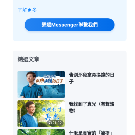
了解更多
通過Messenger聯繫我們
精選文章
告别那段拿命换錢的日
子
我找到了真光（有聲讀
物）
21:02
什麽是真實的「被提」