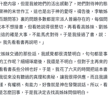
什麽内容，但是我被她們的活出感動了，她們對待神的態
察神的末世作工，這也是出于神的愛呀。禱告後，李敏姊
百題問答》裏的問題多數都是宗派人普遍存在的，每個問
我本不想接書，但看她説得很懇切，再看看高姊妹、劉姊
來這的確是大事，不能馬虎對待。于是我接過了書，説：
，我先看看書再説吧。」
敏姊妹交通的那些話，我感覺都很清楚明白，句句都是事
的工作呢？細細琢磨後，我還是不明白，但對于主再來的
看看書長些分辨也好。于是，我花了六天的時間把這本書
我從來没有聽過的真理和奥秘，讓我很得供應，而且我讀
樣，有權柄、有能力，好像就是神在發聲説話。所以，看
是怎麽回事，于是我决定去找高姊妹問個明白。