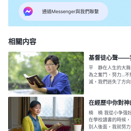
通過Messenger與我們聯繫
相關内容
基督徒心聲——
平 静在人生的大舞
為之奮鬥、努力..
滅，我們迷失了方向
後悔自己所走過的路
在經歷中你對神
楠 楠 我從小争强
在學校讀書的時候，
别人後面，我就努力