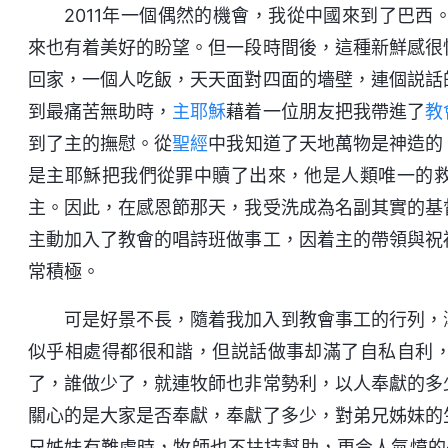
2011年一個偶然的機會，我從中國來到了巴
來也有着美好的盼望。但一段時間後，這種新鮮感很
回家，一個人吃飯，天天面對四面的墻壁，連個説話
到最痛苦無助時，
主耶穌
藉着一位朋友把我帶進了
教
到了主的撫慰。從
聖經
中我知道了天地萬物是神造的
是主耶穌把我們從罪中贖了出來，他是人類唯一的
主。因此，在感恩節那天，我受洗成為名副其實的基
主動加入了教會的唱詩班做事工，因着主的帶領與祝
常積極。
可是好景不長，隨着我加入到教會事工的行列，
似乎相處得都很和諧，但説話做事却滿了自私自利
了，誰做少了，就連牧師也非常勢利，以人奉獻的多
關心的是大家是否奉獻，奉獻了多少，對弟兄姊妹的
兄姊妹有難處時，牧師也不扶持幫助，更令人氣憤的