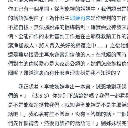
作工已有一個星期，從全能神的話語中，我們認出是
的話語就明白了。為什麽主
耶穌再來
是作審判的工作
不能自拔，無法擺脱罪的捆綁轄制，確實需要神發表
情。全能神作的末世審判工作是在主耶穌救贖工作的
潔净拯救人，將人帶入美好的歸宿之中……」之後她
還是難以接受主再來會審判信他的人。在抵觸的同時
們對主的信與愛心是大家都公認的，她們怎麽能相信
國呢？難道這裏面有什麽真理奥秘是我不知道的？
我正想着，李敏姊妹拿出一本書，誠懇地對我説
們的。
』（太5:3）你先别下結論好嗎？我們一起
是不是能潔净拯救我們，就知道全能神是不是主耶穌
話吧！」我心裏有些不樂意，没有回答她的話。三個
們先作個禱告，然後再讀神的話語吧！」劉姊妹説完