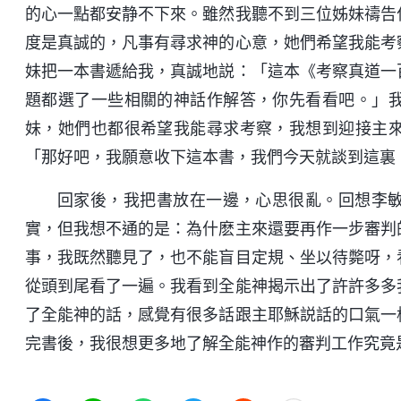
的心一點都安静不下來。雖然我聽不到三位姊妹禱告
度是真誠的，凡事有尋求神的心意，她們希望我能考
妹把一本書遞給我，真誠地説：「這本《考察真道一
題都選了一些相關的神話作解答，你先看看吧。」
妹，她們也都很希望我能尋求考察，我想到迎接主
「那好吧，我願意收下這本書，我們今天就談到這裏
回家後，我把書放在一邊，心思很亂。回想李
實，但我想不通的是：為什麽主來還要再作一步審判
事，我既然聽見了，也不能盲目定規、坐以待斃呀，
從頭到尾看了一遍。我看到全能神揭示出了許許多多
了全能神的話，感覺有很多話跟主耶穌説話的口氣一
完書後，我很想更多地了解全能神作的審判工作究竟