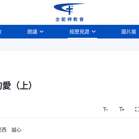
歌
朗誦
經歷見證
圖片展
的愛（上）
巴西 誠心