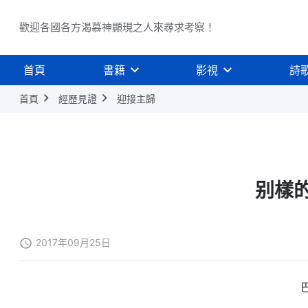
歡迎各國各方渴慕神顯現之人來尋求考察！
首頁
書籍
影視
詩
首頁
經歷見證
迎接主歸
别樣
2017年09月25日