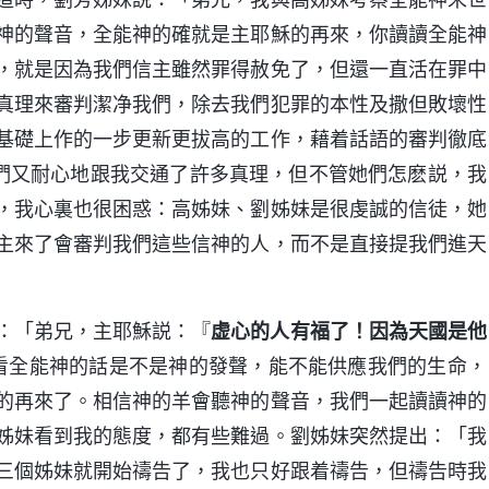
神的聲音，全能神的確就是主耶穌的再來，你讀讀全能神
，就是因為我們信主雖然罪得赦免了，但還一直活在罪中
真理來審判潔净我們，除去我們犯罪的本性及撒但敗壞性
基礎上作的一步更新更拔高的工作，藉着話語的審判徹底
們又耐心地跟我交通了許多真理，但不管她們怎麽説，我
，我心裏也很困惑：高姊妹、劉姊妹是很虔誠的信徒，她
主來了會審判我們這些信神的人，而不是直接提我們進天
：「弟兄，主耶穌説：『
虚心的人有福了！因為天國是他
看看全能神的話是不是神的發聲，能不能供應我們的生命，
的再來了。相信神的羊會聽神的聲音，我們一起讀讀神的
姊妹看到我的態度，都有些難過。劉姊妹突然提出：「我
三個姊妹就開始禱告了，我也只好跟着禱告，但禱告時我