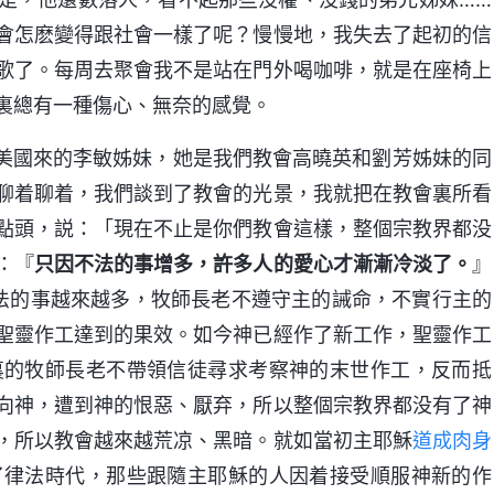
會怎麽變得跟社會一樣了呢？慢慢地，我失去了起初的信
歌了。每周去聚會我不是站在門外喝咖啡，就是在座椅上
裏總有一種傷心、無奈的感覺。
從美國來的李敏姊妹，她是我們教會高曉英和劉芳姊妹的同
聊着聊着，我們談到了教會的光景，我就把在教會裏所看
點頭，説：「現在不止是你們教會這樣，整個宗教界都没
：『
只因不法的事增多，許多人的愛心才漸漸冷淡了。
』
不法的事越來越多，牧師長老不遵守主的誡命，不實行主的
聖靈作工達到的果效。如今神已經作了新工作，聖靈作工
裏的牧師長老不帶領信徒尋求考察神的末世作工，反而抵
向神，遭到神的恨惡、厭弃，所以整個宗教界都没有了神
，所以教會越來越荒凉、黑暗。就如當初主耶穌
道成肉身
了律法時代，那些跟隨主耶穌的人因着接受順服神新的作