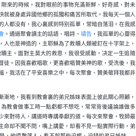
西。剛來的時候，我對眼前的事物充滿新鮮、好奇感，對未
快就被身處异國他鄉的孤獨和痛苦所取代。我每天一個人
的人都没有，我心裏感到特别孤單，常暗自落泪。在我感
會
。通過聚會讀主的話語、唱詩、
禱告
，我孤單的心靈得
，人也是神造的，主耶穌為了救贖人類被釘在十字架上，
救贖主。面對主莫大的救恩，我很受感動，决定一生追隨
督徒。因我喜歡唱歌，更喜歡唱贊美神的歌，受洗後，我
福，我活在了平安喜樂之中，每次聚會、贊美敬拜我都非
漸漸地，我看到教會裏的弟兄姊妹表面上彼此關心照顧，
，為教會做事工時一點虧都不想吃，常常背後議論誰做多
少來對待人，講道時專講奉獻的道。每次來聚會，牧師最
生命却不聞不問，嘴上講愛，却看不見一點實際行動，弟
是，他還數落人，看不起那些没權、没錢的弟兄姊妹……